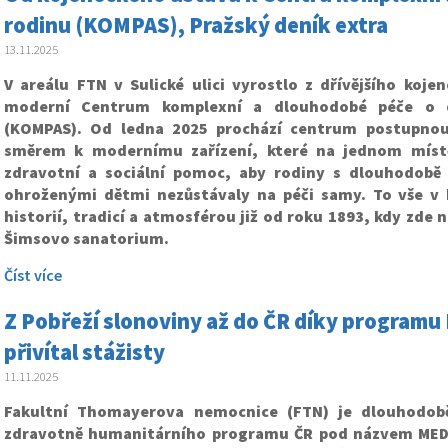
rodinu (KOMPAS), Pražský deník extra
13.11.2025
V areálu FTN v Sulické ulici vyrostlo z dřívějšího koje
moderní Centrum komplexní a dlouhodobé péče o d
(KOMPAS). Od ledna 2025 prochází centrum postupnou
směrem k modernímu zařízení, které na jednom míst
zdravotní a sociální pomoc, aby rodiny s dlouhodobě
ohroženými dětmi nezůstávaly na péči samy. To vše v
historií, tradicí a atmosférou již od roku 1893, kdy zde n
Šimsovo sanatorium.
Číst více
Z Pobřeží slonoviny až do ČR díky program
přivítal stážisty
11.11.2025
Fakultní Thomayerova nemocnice (FTN) je dlouhodob
zdravotně humanitárního programu ČR pod názvem MEDE