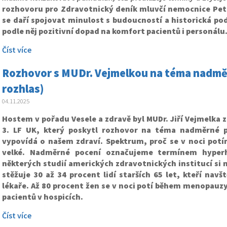
rozhovoru pro Zdravotnický deník mluvčí nemocnice Petr
se daří spojovat minulost s budoucností a historická po
podle něj pozitivní dopad na komfort pacientů i personálu
Číst více
Rozhovor s MUDr. Vejmelkou na téma nadmě
rozhlas)
04.11.2025
Hostem v pořadu Vesele a zdravě byl MUDr. Jiří Vejmelka z 
3. LF UK, který poskytl rozhovor na téma nadměrné p
vypovídá o našem zdraví. Spektrum, proč se v noci potí
velké. Nadměrné pocení označujeme termínem hyperh
některých studií amerických zdravotnických institucí si 
stěžuje 30 až 34 procent lidí starších 65 let, kteří navšt
lékaře. Až 80 procent žen se v noci potí během menopauz
pacientů v hospicích.
Číst více