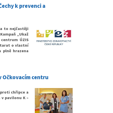
Čechy k prevenci a
 to nejčastěji
. Kampaň „Ukaž
é centrum ÚZIS
tarat o vlastní
a plně hrazena
 v Očkovacím centru
proti chřipce a
 v pavilonu K –