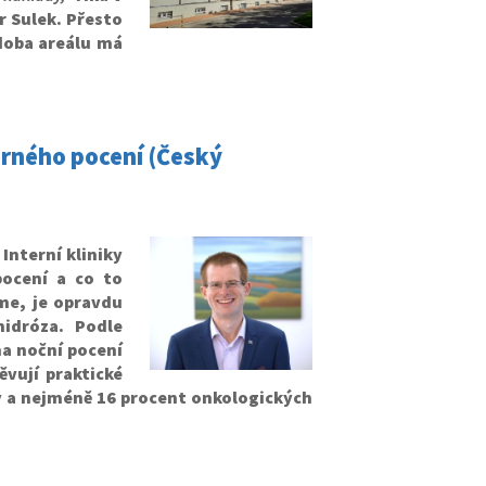
 Sulek. Přesto
doba areálu má
.
rného pocení (Český
Interní kliniky
ocení a co to
me, je opravdu
idróza. Podle
na noční pocení
ěvují praktické
y a nejméně 16 procent onkologických