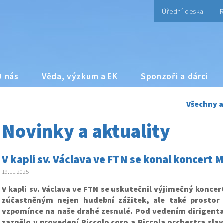
Úřední deska
R
O nás
Věda, výzkum a EK
Sponzoři a dárci
Všechny a
Novinky a aktuality
V kapli sv. Václava ve FTN se konal koncert
19.11.2025
V kapli sv. Václava ve FTN se uskutečnil výjimečný koncert
zúčastněným nejen hudební zážitek, ale také prostor
vzpomínce na naše drahé zesnulé. Pod vedením dirigenta
zaznělo v provedení Piccolo coro a Piccola orchestra sl