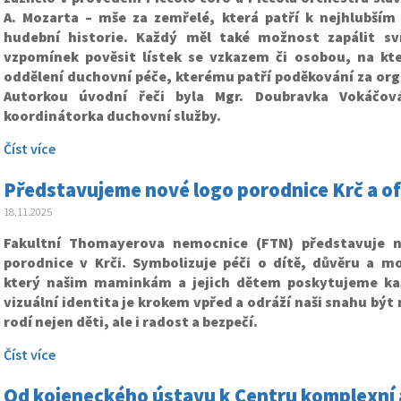
A. Mozarta – mše za zemřelé, která patří k nejhlubším
hudební historie. Každý měl také možnost zapálit s
vzpomínek pověsit lístek se vzkazem či osobou, na kt
oddělení duchovní péče, kterému patří poděkování za organ
Autorkou úvodní řeči byla Mgr. Doubravka Vokáčov
koordinátorka duchovní služby.
Číst více
Představujeme nové logo porodnice Krč a ofic
18.11.2025
Fakultní Thomayerova nemocnice (FTN) představuje n
porodnice v Krči. Symbolizuje péči o dítě, důvěru a mo
který našim maminkám a jejich dětem poskytujeme ka
vizuální identita je krokem vpřed a odráží naši snahu být
rodí nejen děti, ale i radost a bezpečí.
Číst více
Od kojeneckého ústavu k Centru komplexní 