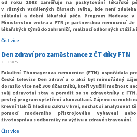
od roku 1993 zaměřuje na poskytování lékařské p
v různých vzdálených částech světa, kde není zdalek
základní a dobrá lékařská péče. Program Medevac v 
Ministerstvo vnitra a FTN je partnerskou nemocnicí
.
Je 
lékařských týmů do zahraničí, realizací odborných stáží a 
Číst více
Den zdraví pro zaměstnance z ČT díky FTN
11.11.2025
Fakultní Thomayerova nemocnice (FTN) uspořádala pr
České televize Den zdraví a o akci byl mimořádný zá
dorazilo více než 300 účastníků, kteří využili možnost nec
svůj zdravotní stav a poradit se se zdravotníky z FTN.
pestrý program vyšetření a konzultací. Zájemci si mohli n
krevní tlak či hladinu cukru v krvi, nechat si analyzovat 
pomocí moderního přístrojového vybavení nebo
životosprávu s odborníky na výživu a zdravé stravování
.
Číst více