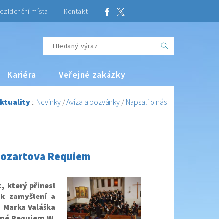
ezidenční místa
Kontakt
Kariéra
Veřejné zakázky
ktuality
::
Novinky
/
Avíza a pozvánky
/
Napsali o nás
 Mozartova Requiem
, který přinesl
 k zamyšlení a
 Marka Valáška
avné Requiem W.