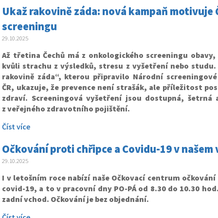
Ukaž rakovině záda: nová kampaň motivuje 
screeningu
29.10.2025
Až třetina Čechů má z onkologického screeningu obavy, a
kvůli strachu z výsledků, stresu z vyšetření nebo studu
rakovině záda“, kterou připravilo Národní screeningov
ČR, ukazuje, že prevence není strašák, ale příležitost pos
zdraví. Screeningová vyšetření jsou dostupná, šetrná 
z veřejného zdravotního pojištění.
Číst více
Očkování proti chřipce a Covidu-19 v našem
29.10.2025
I v letošním roce nabízí naše Očkovací centrum očkování 
covid-19, a to v pracovní dny PO-PÁ od 8.30 do 10.30 hod.
zadní vchod. Očkování je bez objednání.
Číst více