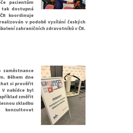
éče pacientům
a tak dostupná
ČR koordinuje
realizován v podobě vysílání českých
školení zahraničních zdravotníků v ČR.
o zaměstnance
jem. Během dne
hat si prověřit
 V nabídce byl
apříklad změřit
tělesnou skladbu
 konzultovat