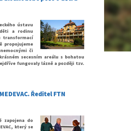
neckého ústavu
ěti a rodinu
 transformací
ě propojujeme
 nemocnými či
 krásném secesním areálu s bohatou
ejdříve fungovaly lázně a později tzv.
u MEDEVAC. Ředitel FTN
ě zapojena do
VAC, který se