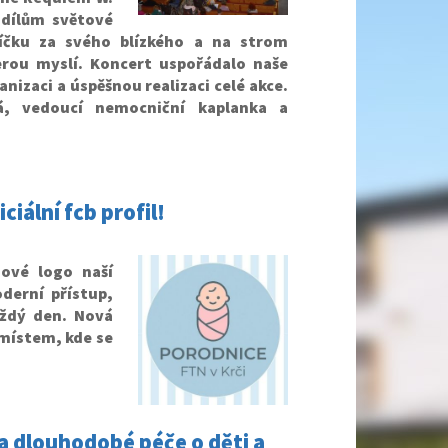
 dílům světové
víčku za svého blízkého a na strom
erou myslí. Koncert uspořádalo naše
izaci a úspěšnou realizaci celé akce.
á, vedoucí nemocniční kaplanka a
iální fcb profil!
ové logo naší
derní přístup,
ždý den. Nová
 místem, kde se
a dlouhodobé péče o děti a