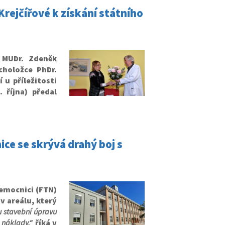
rejčířové k získání státního
 MUDr. Zdeněk
choložce PhDr.
 u příležitosti
 října) předal
e se skrývá drahý boj s
emocnici (FTN)
v areálu, který
 stavební úpravu
 náklady,“
říká v