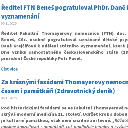
Ředitel FTN Beneš pogratuloval PhDr. Daně K
vyznamenání
05.11.2025
Ředitel Fakultní Thomayerovy nemocnice (FTN) doc.
Beneš, CSc. osobně pogratuloval uznávané dětské psy
Daně Krejčířové k udělení státního vyznamenání, které jí
Dne vzniku samostatného československého státu (28.
prezident České republiky Petr Pavel.
Číst více
Za krásnými fasádami Thomayerovy nemocnic
časem i památkáři (Zdravotnický deník)
04.11.2025
Pod historickými fasádami se ve Fakultní Thomayerově n
skrývá moderní medicína 21. století. Udržet krok s dobou 
je kulturní památkou, však není snadné ani levné.
„Každou
musíme konzultovat s památkáři, což prodlužuje termíny a zvyšuje