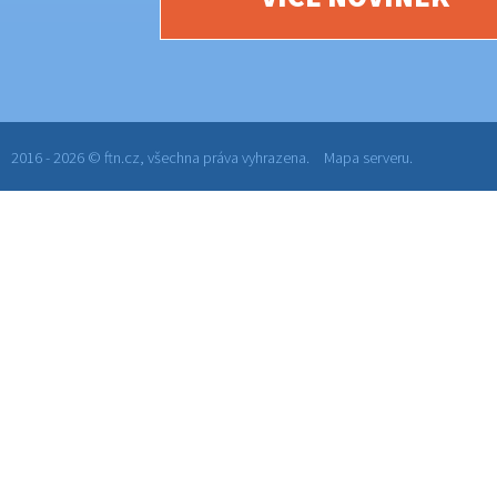
2016 - 2026 © ftn.cz, všechna práva vyhrazena.
Mapa serveru.