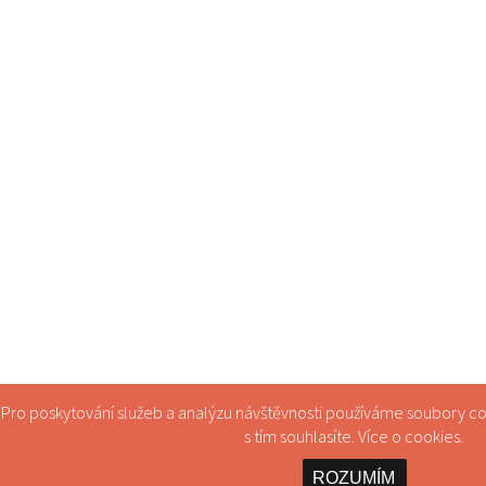
Pro poskytování služeb a analýzu návštěvnosti používáme soubory c
s tím souhlasíte. Více o
cookies
.
ROZUMÍM