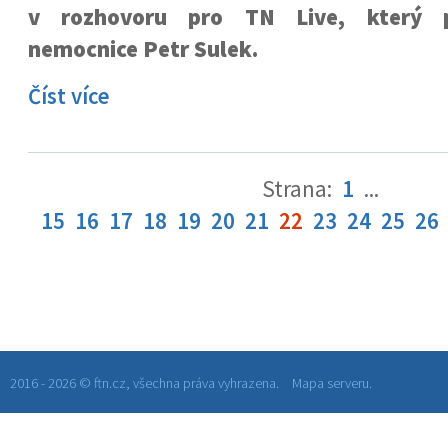
v rozhovoru pro TN Live, který p
nemocnice Petr Sulek.
Číst více
Strana:
1
...
15
16
17
18
19
20
21
22
23
24
25
26
2016 - 2026 © ftn.cz, všechna práva vyhrazena.
Mapa serveru.