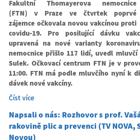
Fakultní Thomayerova nemocnice
(FTN) v Praze ve čtvrtek poprvé
zájemce očkovala novou vakcínou proti
covidu-19. Pro posilující dávku vak
upravená na nové varianty koronavir
nemocnice přišlo 117 lidí, uvedl mluvč
Sulek. Očkovací centrum FTN je v prov
11:00. FTN má podle mluvčího nyní k di
dávek nové vakcíny.
Číst více
Napsali o nás: Rozhovor s prof. Va
rakovině plic a prevenci (TV NOVA, 
Novou)