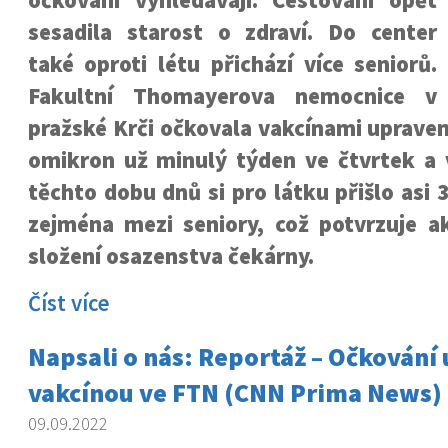
očkování vyhledávají. Cestování opět
sesadila starost o zdraví. Do center
také oproti létu přichází více seniorů.
Fakultní Thomayerova nemocnice v
pražské Krči očkovala vakcínami uprave
omikron už minulý týden ve čtvrtek a
těchto dobu dnů si pro látku přišlo asi 3
zejména mezi seniory, což potvrzuje ak
složení osazenstva čekárny.
Číst více
Napsali o nás: Reportáž – Očkování
vakcínou ve FTN (CNN Prima News)
09.09.2022