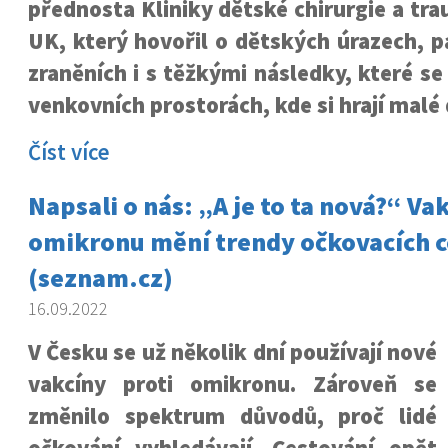
přednosta Kliniky dětské chirurgie a tra
UK, který hovořil o dětských úrazech, 
zraněních i s těžkými následky, které se
venkovních prostorách, kde si hrají malé 
Číst více
Napsali o nás: „A je to ta nová?“ Va
omikronu mění trendy očkovacích c
(seznam.cz)
16.09.2022
V Česku se už několik dní používají nové
vakcíny proti omikronu. Zároveň se
změnilo spektrum důvodů, proč lidé