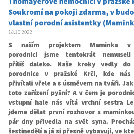
Thomayerově nemocnici v pražské K
Soukromí na pokoji zdarma, v budo
vlastní porodní asistentky (Mamink
18.10.2022
S naším projektem Maminka v
porodnici jsme tentokrát nemuseli
příliš daleko. Naše kroky vedly do
porodnice v pražské Krči, kde nás
přivítali vřele a s úsměvem na tváři. Ja
toto zařízení pyšní? A v čem je porodni
vstupní hale nás vítá vrchní sestra L
jdeme dělat první rozhovor s maminkou
pár dny přivedla na svět syna. Proch
šestinedělí a já si přesně vybavuji, ve k