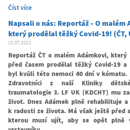
Číst více
Napsali o nás: Reportáž – O malém
který prodělal těžký Covid-19! (ČT, 
25.07.2022
Reportáž ČT o malém Adámkovi, který
před časem prodělal těžký Covid-19 a
byl kvůli této nemoci 40 dní v kómatu.
Zdravotníci z naší Kliniky dětsk
traumatologie 3. LF UK (KDCHT) mu zac
život. Dnes Adámek plně rehabilituje 
k radosti ze života. Má však ještě před 
kterou musí ujít, aby se opět plně 
vrstevníky.