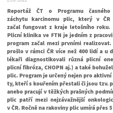
Reportáž ČT o Programu časného
záchytu karcinomu plic, který v ČR
začal fungovat z kraje letošního roku.
Plicní klinika ve FTN je jedním z pracov
program začal mezi prvními realizovat.
prošlo v rámci ČR více než 400 lidí a u d
lékaři diagnostikovali různá plicní on
plicní fibróza, CHOPN aj.) a také bohuže
plic. Program je určený nejen pro aktivní 
ty, kteří s kouřením přestali či jsou tzv.
anebo pracují v těžkých prašných podmí
plic patří mezi nejzávažnější onkolog
v ČR. Ročně na rakoviny plic umírá přes 5 