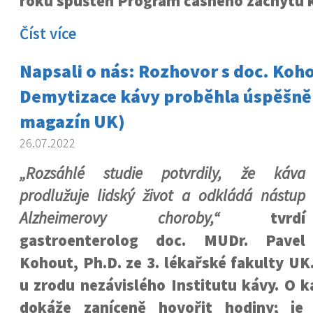
roku spuštěn Program časného záchytu k
Číst více
Napsali o nás: Rozhovor s doc. Koh
Demytizace kávy proběhla úspěšně
magazín UK)
26.07.2022
„Rozsáhlé studie potvrdily, že káva
prodlužuje lidský život a odkládá nástup
Alzheimerovy choroby,“
tvrdí
gastroenterolog doc. MUDr. Pavel
Kohout, Ph.D. ze 3. lékařské fakulty UK
u zrodu nezávislého Institutu kávy. O káv
dokáže zaníceně hovořit hodiny; je 