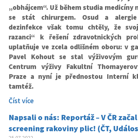
„obhájcem“. Už během studia medicíny m
se stát chirurgem. Osud a alergi
dezinfekce však tomu chtěly, že svoj
razanci“ k řešení zdravotnických pr
uplatňuje ve zcela odlišném oboru: v ga
Pavel Kohout se stal výživovým gur
Centrum výživy Fakultní Thomayero
Praze a nyní je přednostou Interní k
tamtéž.
Číst více
Napsali o nás: Reportáž – V ČR zača
screening rakoviny plic! (ČT, Událos
25.07.2022