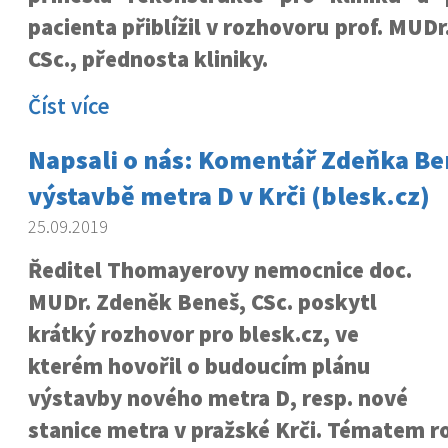
pacienta přiblížil v rozhovoru prof. MUD
CSc., přednosta kliniky.
Číst více
Napsali o nás: Komentář Zdeňka Be
výstavbě metra D v Krči (blesk.cz)
25.09.2019
Ředitel Thomayerovy nemocnice doc.
MUDr. Zdeněk Beneš, CSc. poskytl
krátký rozhovor pro blesk.cz, ve
kterém hovořil o budoucím plánu
výstavby nového metra D, resp. nové
stanice metra v pražské Krči. Tématem r