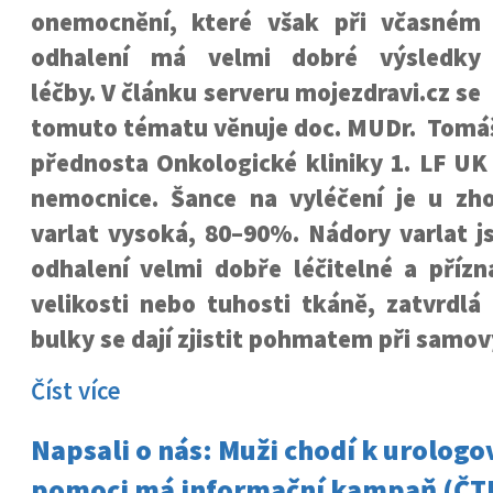
onemocnění, které však při včasném
odhalení má velmi dobré výsledky
léčby. V článku serveru mojezdravi.cz se
tomuto tématu věnuje doc. MUDr. Tomáš 
přednosta Onkologické kliniky 1. LF U
nemocnice. Šance na vyléčení je u z
varlat vysoká, 80–90%. Nádory varlat j
odhalení velmi dobře léčitelné a příz
velikosti nebo tuhosti tkáně, zatvrdlá 
bulky se dají zjistit pohmatem při samov
Číst více
Napsali o nás: Muži chodí k urologo
pomoci má informační kampaň (ČT