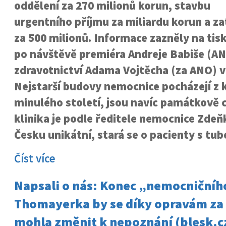
oddělení za 270 milionů korun, stavbu
urgentního příjmu za miliardu korun a z
za 500 milionů. Informace zazněly na tis
po návštěvě premiéra Andreje Babiše (AN
zdravotnictví Adama Vojtěcha (za ANO) v
Nejstarší budovy nemocnice pocházejí z k
minulého století, jsou navíc památkově c
klinika je podle ředitele nemocnice Zdeň
Česku unikátní, stará se o pacienty s tu
Číst více
Napsali o nás: Konec „nemocniční
Thomayerka by se díky opravám za t
mohla změnit k nepoznání (blesk.c