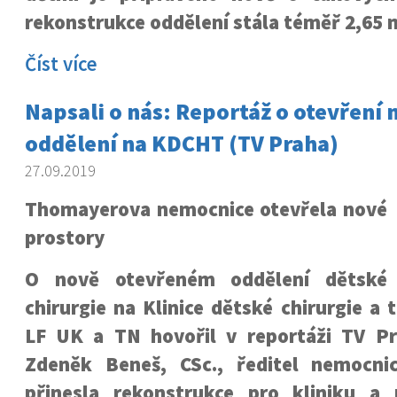
rekonstrukce oddělení stála téměř 2,65 m
Číst více
Napsali o nás: Reportáž o otevření
oddělení na KDCHT (TV Praha)
27.09.2019
Thomayerova nemocnice otevřela nové
prostory
O nově otevřeném oddělení dětské
chirurgie na Klinice dětské chirurgie a 
LF UK a TN hovořil v reportáži TV P
Zdeněk Beneš, CSc., ředitel nemocni
přinesla rekonstrukce pro kliniku a