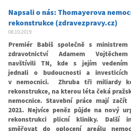
Napsali o nás: Thomayerova nemocn
rekonstrukce (zdravezpravy.cz)
08.10.2019
Premiér Babiš společně s ministrem
zdravotnictví Adamem Vojtěchem
navštívili TN, kde s jejím vedením
jednali o budoucnosti a investicích
v nemocnici. Zhruba tři miliardy k
rekonstrukce, na kterou léta čeká praž
nemocnice. Stavební práce mají začí
2021. Nejvíce peněz půjde na nový ur
rekonstrukci plicní kliniky. Další 
směřovat do oplocení areálu nemocn