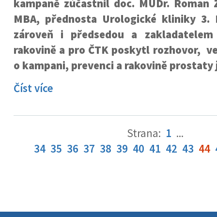
kampaně zúčastnil doc. MUDr. Roman Z
MBA, přednosta Urologické kliniky 3. 
zároveň i předsedou a zakladatelem
rakovině a pro ČTK poskytl rozhovor, v
o kampani, prevenci a rakovině prostaty 
Číst více
Strana:
1
...
34
35
36
37
38
39
40
41
42
43
44