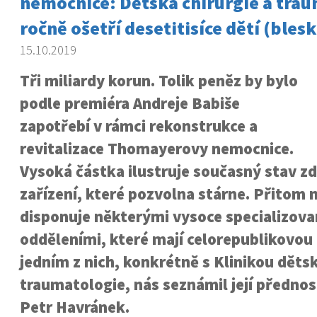
nemocnice: Dětská chirurgie a tra
ročně ošetří desetitisíce dětí (blesk
15.10.2019
Tři miliardy korun. Tolik peněz by bylo
podle premiéra Andreje Babiše
zapotřebí v rámci rekonstrukce a
revitalizace Thomayerovy nemocnice.
Vysoká částka ilustruje současný stav z
zařízení, které pozvolna stárne. Přitom
disponuje některými vysoce specializov
odděleními, které mají celorepublikovou 
jedním z nich, konkrétně s Klinikou dětsk
traumatologie, nás seznámil její přednos
Petr Havránek.