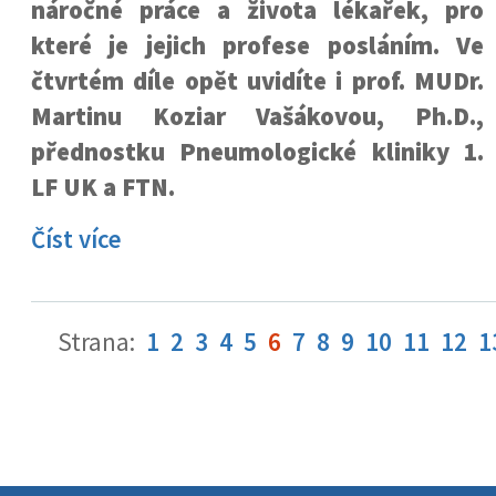
náročné práce a života lékařek, pro
které je jejich profese posláním. Ve
čtvrtém díle opět uvidíte i prof. MUDr.
Martinu Koziar Vašákovou, Ph.D.,
přednostku Pneumologické kliniky 1.
LF UK a FTN.
Číst více
Strana:
1
2
3
4
5
6
7
8
9
10
11
12
1