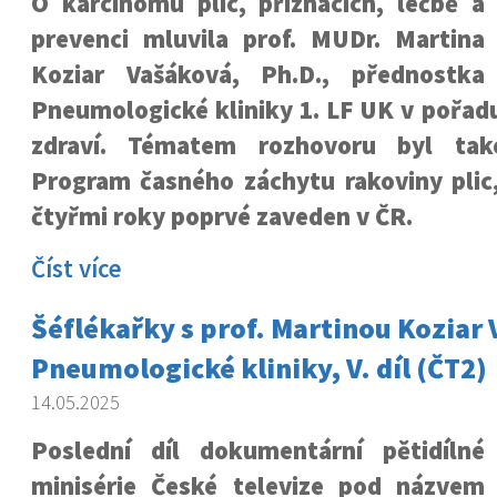
O karcinomu plic, příznacích, léčbě a
prevenci mluvila prof. MUDr. Martina
Koziar Vašáková, Ph.D., přednostka
Pneumologické kliniky 1. LF UK v pořadu
zdraví. Tématem rozhovoru byl tak
Program časného záchytu rakoviny plic,
čtyřmi roky poprvé zaveden v ČR.
Číst více
Šéflékařky s prof. Martinou Koziar
Pneumologické kliniky, V. díl (ČT2)
14.05.2025
Poslední díl dokumentární pětidílné
minisérie České televize pod názvem