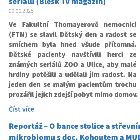
seriálů (Blesk Tv magazín)
09.06.2025
Ve Fakultní Thomayerově nemocnici
(FTN) se slavil Dětský den a radost se
smíchem byla hned všude přítomná.
Dětské pacienty navštívili herci ze
známých seriálů ZOO a Ulice, aby malé
hrdiny potěšili a udělali jim radost. Na
jeden den se malým pacientům trochu
prozářil jejich zdejší pobyt mimo domov.
Číst více
Reportáž – O bance stolice a střevn
mikrobiomu s doc. Kohoutem a MUD