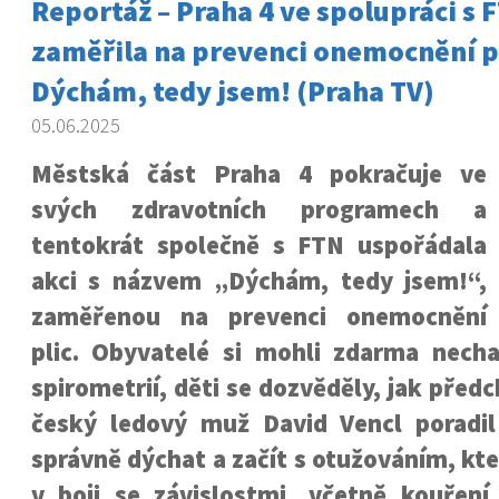
Reportáž – Praha 4 ve spolupráci s 
zaměřila na prevenci onemocnění pl
Dýchám, tedy jsem! (Praha TV)
05.06.2025
Městská část Praha 4 pokračuje ve
svých zdravotních programech a
tentokrát společně s FTN uspořádala
akci s názvem „Dýchám, tedy jsem!“,
zaměřenou na prevenci onemocnění
plic. Obyvatelé si mohli zdarma nechat
spirometrií, děti se dozvěděly, jak před
český ledový muž David Vencl poradi
správně dýchat a začít s otužováním, k
v boji se závislostmi, včetně kouření