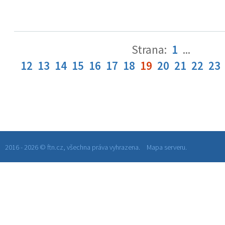
Strana:
1
...
12
13
14
15
16
17
18
19
20
21
22
23
2016 - 2026 © ftn.cz, všechna práva vyhrazena.
Mapa serveru.