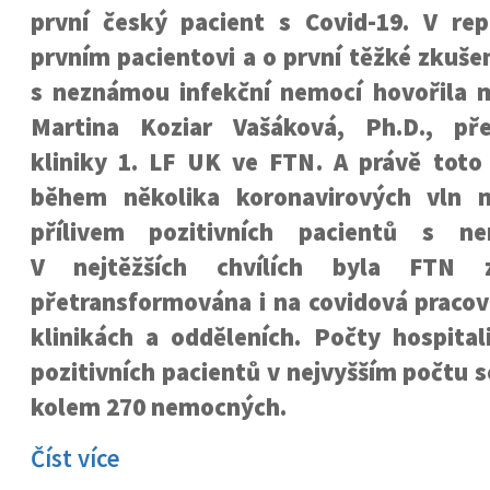
první český pacient s Covid-19. V re
prvním pacientovi a o první těžké zkuše
s neznámou infekční nemocí hovořila mj
Martina Koziar Vašáková, Ph.D., pře
kliniky 1. LF UK ve FTN. A právě toto 
během několika koronavirových vln n
přílivem pozitivních pacientů s ne
V nejtěžších chvílích byla FTN 
přetransformována i na covidová pracov
klinikách a odděleních. Počty hospital
pozitivních pacientů v nejvyšším počtu 
kolem 270 nemocných.
Číst více