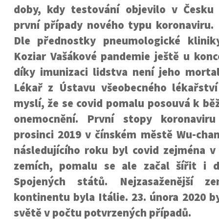
doby, kdy testování objevilo v Česku
první případy nového typu koronaviru.
Dle přednostky pneumologické klinik
Koziar Vašákové pandemie ještě u konc
díky imunizaci lidstva není jeho morta
Lékař z Ústavu všeobecného lékařství
myslí, že se covid pomalu posouvá k b
onemocnění. První stopy koronaviru
prosinci 2019 v čínském městě Wu-cha
následujícího roku byl covid zejména v
zemích, pomalu se ale začal šířit i
Spojených států. Nejzasaženější z
kontinentu byla Itálie. 23. února 2020 b
světě v počtu potvrzených případů.