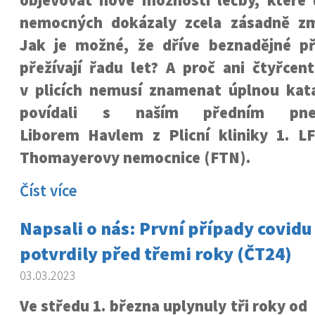
objevovat nové možnosti léčby, které 
nemocných dokázaly zcela zásadně zm
Jak je možné, že dříve beznadějné p
přežívají řadu let? A proč ani čtyřcen
v plicích nemusí znamenat úplnou kata
povídali s naším předním pne
Liborem Havlem z Plicní kliniky 1. L
Thomayerovy nemocnice (FTN).
Číst více
Napsali o nás: První případy covidu
potvrdily před třemi roky (ČT24)
03.03.2023
Ve středu 1. března uplynuly tři roky od