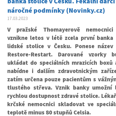
banka stolice v Česku. Fekální dárci
náročné podmínky (Novinky.cz)
17.03.2023
V pražské Thomayerově nemocnici
vznikne letos v létě zcela první banka
lidské stolice v Česku. Ponese název
Restore-Restart. Darované vzorky 
ukládat do speciálních mrazicích boxů 
nabídne i dalším zdravotnickým zaříze
zatím určena pouze pacientům s vážn
tlustého střeva. Vznik banky umožní
rychlou dostupnost zdravé stolice. Lékař
krčské nemocnici skladovat ve speciál
teplotě minus 80 stupňů Celsia.