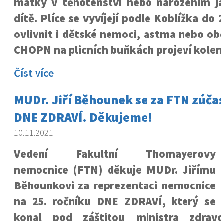
matky v těhotenství nebo narozením 
dítě. Plíce se vyvíjejí podle Koblížka do
ovlivnit i dětské nemoci, astma nebo ob
CHOPN na plicních buňkách projeví kolem
Číst více
MUDr. Jiří Běhounek se za FTN zúčas
DNE ZDRAVÍ. Děkujeme!
10.11.2021
Vedení Fakultní Thomayerovy
nemocnice (FTN) děkuje MUDr. Jiřímu
Běhounkovi za reprezentaci nemocnice
na 25. ročníku DNE ZDRAVÍ, který se
konal pod záštitou ministra zdrav