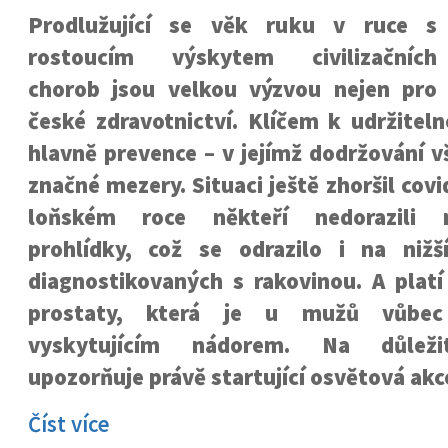
Prodlužující se věk ruku v ruce s
rostoucím výskytem civilizačních
chorob jsou velkou výzvou nejen pro
české zdravotnictví. Klíčem k udržitel
hlavně prevence – v jejímž dodržování 
značné mezery. Situaci ještě zhoršil cov
loňském roce někteří nedorazili n
prohlídky, což se odrazilo i na niž
diagnostikovaných s rakovinou. A platí
prostaty, která je u mužů vůbec 
vyskytujícím nádorem. Na důleži
upozorňuje právě startující osvětová ak
Číst více