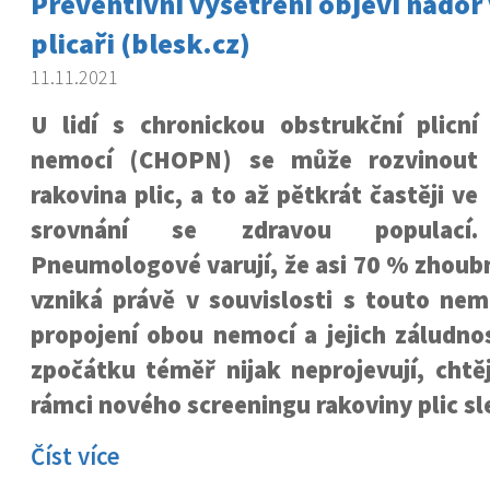
Preventivní vyšetření objeví nádor v
plicaři (blesk.cz)
11.11.2021
U lidí s chronickou obstrukční plicní
nemocí (CHOPN) se může rozvinout
rakovina plic, a to až pětkrát častěji ve
srovnání se zdravou populací.
Pneumologové varují, že asi 70 % zhoub
vzniká právě v souvislosti s touto nem
propojení obou nemocí a jejich záludno
zpočátku téměř nijak neprojevují, chtějí
rámci nového screeningu rakoviny plic s
Číst více