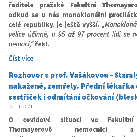
ředitele pražské Fakultní Thomayer
odkud se u nás monoklonální protilátky
celé republiky, je ještě vyšší.
„Monoklonál
velice účinné, u 95 až 97 procent lidí se n
nemoci,“
řekl.
Číst více
Rozhovor s prof. Vašákovou - Staral
nakažené, zemřely. Přední lékařka 
sestřiček i odmítání očkování (bles
02.11.2021
O covidové situaci ve Fakultní
Thomayerově nemocnici a