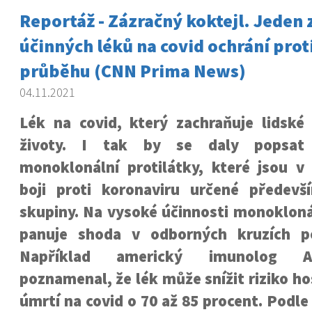
Reportáž - Zázračný koktejl. Jeden 
účinných léků na covid ochrání pro
průběhu (CNN Prima News)
04.11.2021
Lék na covid, který zachraňuje lidské
životy. I tak by se daly popsat
monoklonální protilátky, které jsou v
boji proti koronaviru určené předevš
skupiny. Na vysoké účinnosti monokloná
panuje shoda v odborných kruzích p
Například americký imunolog A
poznamenal, že lék může snížit riziko ho
úmrtí na covid o 70 až 85 procent. Podl