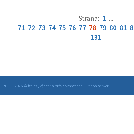
Strana:
1
...
71
72
73
74
75
76
77
78
79
80
81
8
131
2016 - 2026 © ftn.cz, všechna práva vyhrazena.
Mapa serveru.