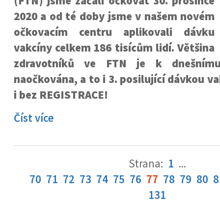
(FTN) jsme začali očkovat 30. prosince
2020 a od té doby jsme v našem novém
očkovacím centru aplikovali dávku
vakcíny celkem 186 tisícům lidí. Většina
zdravotníků ve FTN je k dnešnímu
naočkována, a to i 3. posilující dávkou 
i bez REGISTRACE!
Číst více
Strana:
1
...
70
71
72
73
74
75
76
77
78
79
80
8
131