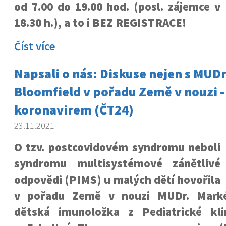
od 7.00 do 19.00 hod. (posl. zájemce v
18.30 h.), a to i BEZ REGISTRACE!
Číst více
Napsali o nás: Diskuse nejen s MUD
Bloomfield v pořadu Země v nouzi - 
koronavirem (ČT24)
23.11.2021
O tzv. postcovidovém syndromu neboli
syndromu multisystémové zánětlivé
odpovědi (PIMS) u malých dětí hovořila
v pořadu Země v nouzi MUDr. Marké
dětská imunoložka z Pediatrické kl