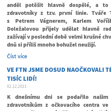
anděl potěšit hlavně dospělé, a to
zdravotníky z tzv. první linie. Tváře
s Petrem Vágnerem, Karlem Voří
Doležalovou přijely udělat hlavně ra
zažívají v poslední době velmi krušné ch
dnů si příliš mnoho bohužel neužijí.
Číst více
VE FTN JSME DOSUD NAOČKOVALI T
TISÍC LIDÍ!
02.12.2021
K dnešnímu dni se podařilo našim
zdravotníkům z očkovacího centra ve