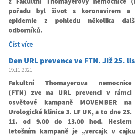
z Fakultní Thomayerovy nemocnice 
pořadu byl život s koronavirem a s
epidemie z pohledu několika dalš
odborníků.
Číst více
Den URL prevence ve FTN. Již 25. li
19.11.2021
Fakultní Thomayerova nemocnice
(FTN) zve na URL prevenci v rámci
osvětové kampaně MOVEMBER na
Urologické klinice 3. LF UK, a to dne 25.
11. od 9.00 do 13.00 hod. Heslem
letošním kampaně je „vercajk v cajk