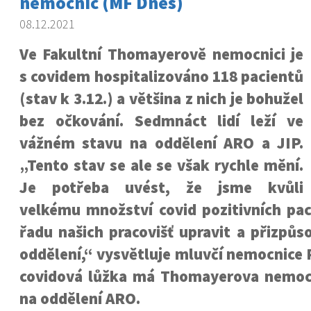
nemocnic (MF Dnes)
08.12.2021
Ve Fakultní Thomayerově nemocnici je
s covidem hospitalizováno 118 pacientů
(stav k 3.12.) a většina z nich je bohužel
bez očkování. Sedmnáct lidí leží ve
vážném stavu na oddělení ARO a JIP.
„Tento stav se ale se však rychle mění.
Je potřeba uvést, že jsme kvůli
velkému množství covid pozitivních pac
řadu našich pracovišť upravit a přizpůs
oddělení,“ vysvětluje mluvčí nemocnice P
covidová lůžka má Thomayerova nemocn
na oddělení ARO.