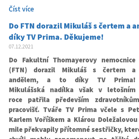
Číst více
Do FTN dorazil Mikuláš s čertem a a
díky TV Prima. Děkujeme!
07.12.2021
Do Fakultní Thomayerovy nemocnice
(FTN) dorazil Mikuláš s čertem a
andělem, a to díky TV Prima!
Mikulášská nadílka však v letošním
roce patřila především zdravotníků
pracovišť. Tváře TV Prima včele s P
Karlem Voříškem a Klárou Doležalovou
mile překvapily přítomné sestřičky, kter