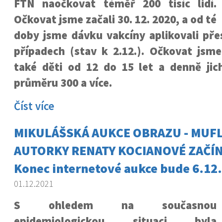
FTN naočkovat téměř 200 tisíc lidí.
Očkovat jsme začali 30. 12. 2020, a od té
doby jsme dávku vakcíny aplikovali pře
případech (stav k 2.12.). Očkovat jsme 
také děti od 12 do 15 let a denně ji
průměru 300 a více.
Číst více
MIKULÁŠSKÁ AUKCE OBRAZU - MUF
AUTORKY RENATY KOCIANOVÉ ZAČÍNÁ
Konec internetové aukce bude 6.12.
01.12.2021
S ohledem na současnou
epidemiologickou situaci byla