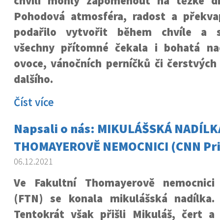
chvíli mohly zapomenout na těžké dn
Pohodová atmosféra, radost a překva
podařilo vytvořit během chvíle a 
všechny přítomné čekala i bohatá na
ovoce, vánočních perníčků či čerstvýc
dalšího.
Číst více
Napsali o nás: MIKULÁŠSKÁ NADÍLK
THOMAYEROVĚ NEMOCNICI (CNN Pr
06.12.2021
Ve Fakultní Thomayerově nemocnici
(FTN) se konala mikulášská nadílka.
Tentokrát však přišli Mikuláš, čert a