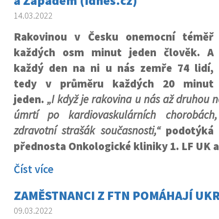
a Západem (idnes.cz)
14.03.2022
Rakovinou v Česku onemocní téměř
každých osm minut jeden člověk. A
každý den na ni u nás zemře 74 lidí,
tedy v průměru každých 20 minut
jeden.
„I když je rakovina u nás až druhou ne
úmrtí po kardiovaskulárních chorobách,
zdravotní strašák současnosti,“
podotýká 
přednosta Onkologické kliniky 1. LF UK a
Číst více
ZAMĚSTNANCI Z FTN POMÁHAJÍ UKR
09.03.2022