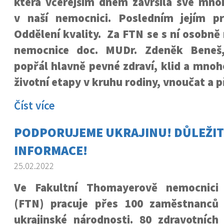
která včerejším dnem završila své mno
v naší nemocnici. Posledním jejím p
Oddělení kvality. Za FTN se s ní osobně 
nemocnice doc. MUDr. Zdeněk Beneš, 
popřál hlavně pevné zdraví, klid a mnoho 
životní etapy v kruhu rodiny, vnoučat a p
Číst více
PODPORUJEME UKRAJINU! DŮLEŽIT
INFORMACE!
25.02.2022
Ve Fakultní Thomayerově nemocnici
(FTN) pracuje přes 100 zaměstnanců
ukrajinské národnosti. 80 zdravotních