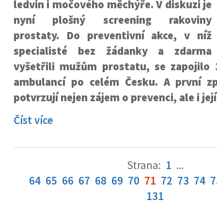
ledvin i močového měchýře. V diskuzi je
nyní plošný screening rakoviny
prostaty. Do preventivní akce, v níž
specialisté bez žádanky a zdarma
vyšetřili mužům prostatu, se zapojilo 
ambulancí po celém Česku. A první z
potvrzují nejen zájem o prevenci, ale i je
Číst více
Strana:
1
...
64
65
66
67
68
69
70
71
72
73
74
7
131