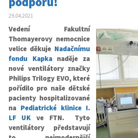
podporu!
29.04.2021
Vedení Fakultní
Thomayerovy nemocnice
velice děkuje
Nadačnímu
fondu Kapka
naděje za
nové ventilátory značky
Philips Trilogy EVO, které
pořídilo pro naše dětské
pacienty hospitalizované
na
Pediatrické klinice I.
LF UK
ve FTN. Tyto
ventilátory představují
to nejmodernější