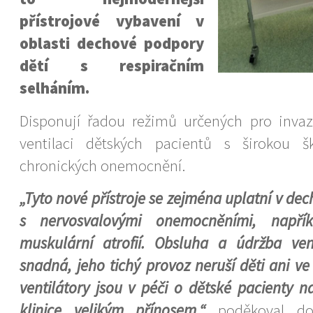
přístrojové vybavení v
oblasti dechové podpory
dětí s respiračním
selháním.
Disponují řadou režimů určených pro invazi
ventilaci dětských pacientů s širokou š
chronických onemocnění.
„Tyto nové přístroje se zejména uplatní v de
s nervosvalovými onemocněními, napřík
muskulární atrofií. Obsluha a údržba ven
snadná, jeho tichý provoz neruší děti ani v
ventilátory jsou v péči o dětské pacienty n
klinice velikým přínosem,“
poděkoval doc