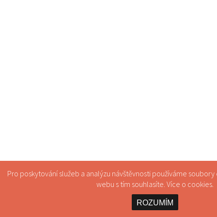
Pro poskytování služeb a analýzu návštěvnosti používáme soubory
webu s tím souhlasíte. Více o
cookies
.
ROZUMÍM