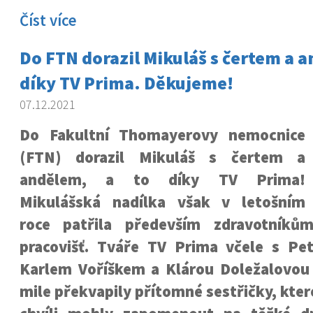
Číst více
Do FTN dorazil Mikuláš s čertem a a
díky TV Prima. Děkujeme!
07.12.2021
Do Fakultní Thomayerovy nemocnice
(FTN) dorazil Mikuláš s čertem a
andělem, a to díky TV Prima!
Mikulášská nadílka však v letošním
roce patřila především zdravotníků
pracovišť. Tváře TV Prima včele s P
Karlem Voříškem a Klárou Doležalovou
mile překvapily přítomné sestřičky, kter