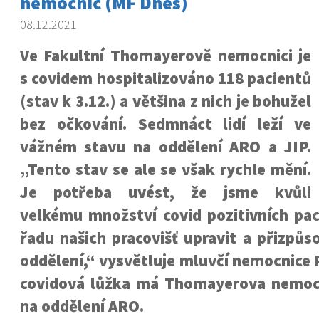
nemocnic (MF Dnes)
08.12.2021
Ve Fakultní Thomayerově nemocnici je
s covidem hospitalizováno 118 pacientů
(stav k 3.12.) a většina z nich je bohužel
bez očkování. Sedmnáct lidí leží ve
vážném stavu na oddělení ARO a JIP.
„Tento stav se ale se však rychle mění.
Je potřeba uvést, že jsme kvůli
velkému množství covid pozitivních pac
řadu našich pracovišť upravit a přizpůs
oddělení,“ vysvětluje mluvčí nemocnice P
covidová lůžka má Thomayerova nemocn
na oddělení ARO.