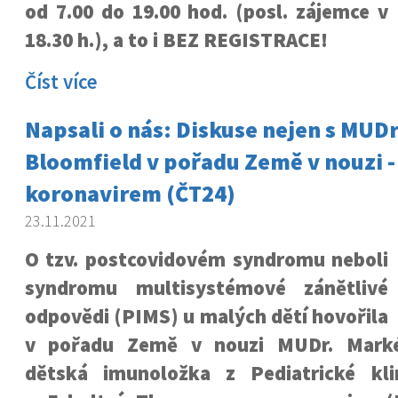
od 7.00 do 19.00 hod. (posl. zájemce v
18.30 h.), a to i BEZ REGISTRACE!
Číst více
Napsali o nás: Diskuse nejen s MUD
Bloomfield v pořadu Země v nouzi - 
koronavirem (ČT24)
23.11.2021
O tzv. postcovidovém syndromu neboli
syndromu multisystémové zánětlivé
odpovědi (PIMS) u malých dětí hovořila
v pořadu Země v nouzi MUDr. Marké
dětská imunoložka z Pediatrické kl