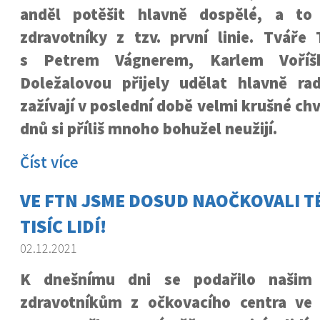
anděl potěšit hlavně dospělé, a to
zdravotníky z tzv. první linie. Tváře
s Petrem Vágnerem, Karlem Voří
Doležalovou přijely udělat hlavně ra
zažívají v poslední době velmi krušné ch
dnů si příliš mnoho bohužel neužijí.
Číst více
VE FTN JSME DOSUD NAOČKOVALI T
TISÍC LIDÍ!
02.12.2021
K dnešnímu dni se podařilo našim
zdravotníkům z očkovacího centra ve