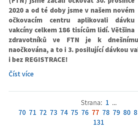
(FTN) jsme začali očkovat 30. prosince
2020 a od té doby jsme v našem novém
očkovacím centru aplikovali dávku
vakcíny celkem 186 tisícům lidí. Většina
zdravotníků ve FTN je k dnešnímu
naočkována, a to i 3. posilující dávkou 
i bez REGISTRACE!
Číst více
Strana:
1
...
70
71
72
73
74
75
76
77
78
79
80
8
131