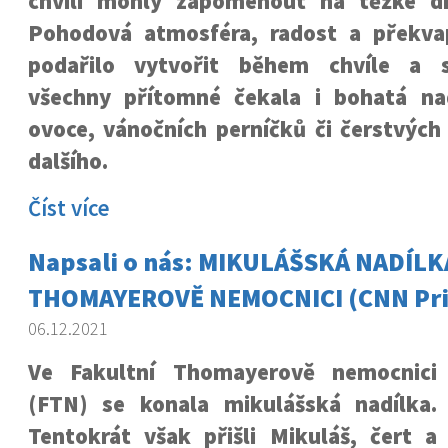
chvíli mohly zapomenout na těžké dn
Pohodová atmosféra, radost a překva
podařilo vytvořit během chvíle a 
všechny přítomné čekala i bohatá na
ovoce, vánočních perníčků či čerstvýc
dalšího.
Číst více
Napsali o nás: MIKULÁŠSKÁ NADÍLK
THOMAYEROVĚ NEMOCNICI (CNN Pr
06.12.2021
Ve Fakultní Thomayerově nemocnici
(FTN) se konala mikulášská nadílka.
Tentokrát však přišli Mikuláš, čert a