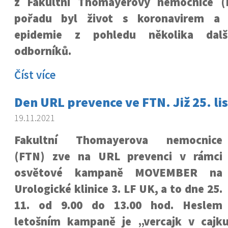
z Fakultní Thomayerovy nemocnice 
pořadu byl život s koronavirem a s
epidemie z pohledu několika dalš
odborníků.
Číst více
Den URL prevence ve FTN. Již 25. li
19.11.2021
Fakultní Thomayerova nemocnice
(FTN) zve na URL prevenci v rámci
osvětové kampaně MOVEMBER na
Urologické klinice 3. LF UK, a to dne 25.
11. od 9.00 do 13.00 hod. Heslem
letošním kampaně je „vercajk v cajk