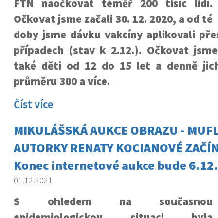
FTN naočkovat téměř 200 tisíc lidí.
Očkovat jsme začali 30. 12. 2020, a od té
doby jsme dávku vakcíny aplikovali pře
případech (stav k 2.12.). Očkovat jsme 
také děti od 12 do 15 let a denně ji
průměru 300 a více.
Číst více
MIKULÁŠSKÁ AUKCE OBRAZU - MUF
AUTORKY RENATY KOCIANOVÉ ZAČÍNÁ
Konec internetové aukce bude 6.12.
01.12.2021
S ohledem na současnou
epidemiologickou situaci byla