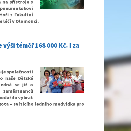
na přístroje s
i pneumokokovi
toři z Fakultní
 léčí v Olomouci.
výši téměř 168 000 Kč. I za
je společnosti
ro naše Dětské
edná se již o
y zaměstnanců
podařilo vybrat
ota – svíticího ledního medvídka pro