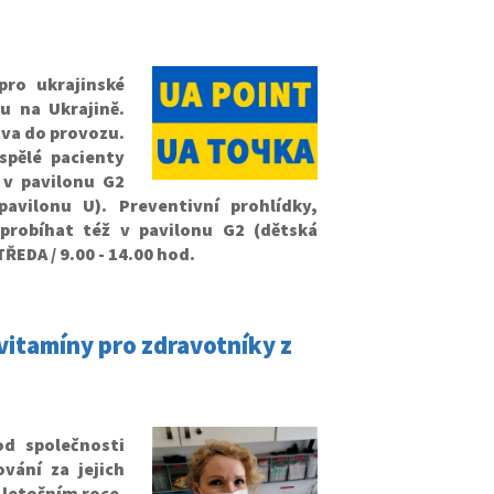
ro ukrajinské
ou na Ukrajině.
rava do provozu.
pělé pacienty
 v pavilonu G2
avilonu U). Preventivní prohlídky,
probíhat též v pavilonu G2 (dětská
ŘEDA / 9.00 - 14.00 hod.
itamíny pro zdravotníky z
d společnosti
vání za jejich
 letošním roce.