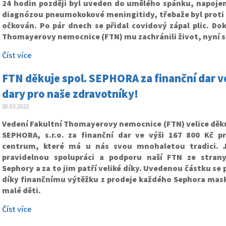
24 hodin později byl uveden do umělého spánku, napojen 
diagnózou pneumokokové meningitidy, třebaže byl prot
očkován. Po pár dnech se přidal covidový zápal plic. Dok
Thomayerovy nemocnice (FTN) mu zachránili život, nyní se
Číst více
FTN děkuje spol. SEPHORA za finanční dar ve 
dary pro naše zdravotníky!
30.03.2022
Vedení Fakultní Thomayerovy nemocnice (FTN) velice děku
SEPHORA, s.r.o. za finanční dar ve výši 167 800 Kč p
centrum, které má u nás svou mnohaletou tradici. J
pravidelnou spolupráci a podporu naší FTN ze stran
Sephory a za to jim patří veliké díky. Uvedenou částku se 
díky finančnímu výtěžku z prodeje každého Sephora mask
malé děti.
Číst více