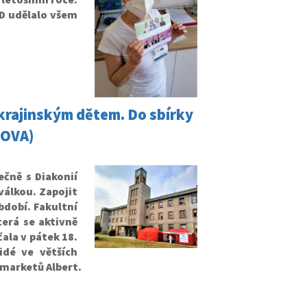
D udělalo všem
krajinským dětem. Do sbírky
NOVA)
ečně s Diakonií
válkou. Zapojit
bdobí. Fakultní
erá se aktivně
ala v pátek 18.
idé ve větších
rmarketů Albert.