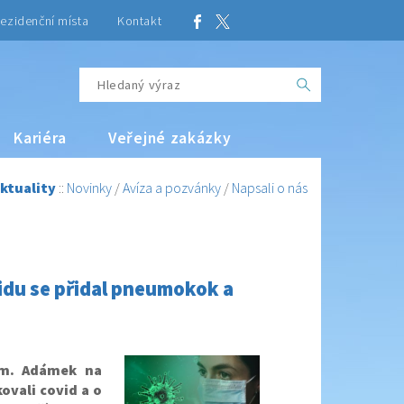
ezidenční místa
Kontakt
Kariéra
Veřejné zakázky
ktuality
::
Novinky
/
Avíza a pozvánky
/
Napsali o nás
vidu se přidal pneumokok a
em. Adámek na
vali covid a o