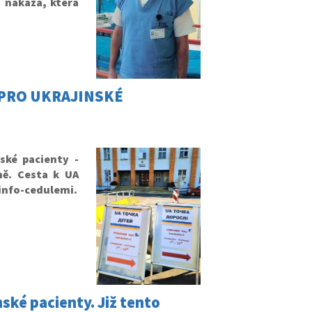
 nákaza, která
 PRO UKRAJINSKÉ
ské pacienty -
ně. Cesta k UA
info-cedulemi.
ké pacienty. Již tento