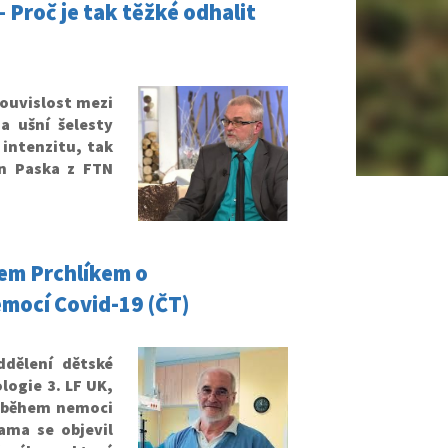
 Proč je tak těžké odhalit
souvislost mezi
a ušní šelesty
 intenzitu, tak
an Paska z FTN
řem Prchlíkem o
mocí Covid-19 (ČT)
dělení dětské
logie 3. LF UK,
růběhem nemoci
ama se objevil