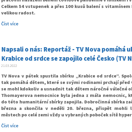
Celkem 54 vstupenek a přes 100 kusů balení s vitamínem 
velikou radost.
Číst více
Napsali o nás: Reportáž - TV Nova pomáhá u
Krabice od srdce se zapojilo celé Česko (TV 
21.03.2022
TV Nova v pátek spustila sbírku „Krabice od srdce“. Spol
tak pomáhá dětem, které se svými rodinami prchají před 
se mohl kdokoliv a usnadnit tak dětem náročné válečné o
Thomayerova nemocnice byla jedna z mála nemocnic, kt
do této humanitární sbírky zapojila. Dobročinná sbírka zač
března a skončila v neděli 20. března, přispět mohli l
městech po celé zemi vždy u vybraných poboček sítě hype
Číst více