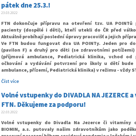
pátek dne 25.3.!
23.03.2022
FTN dokončuje přípravu na otevření tzv. UA POINTů p
pacienty (dospělé i děti), kteří utekli do ČR před válk
Aktuálně probíhají poslední úpravy pracovišť a jejich příp
Ve FTN budou fungovat dva UA POINTy. Jeden pro dos
(pavilon F) a druhý pro děti (se zdravotními potížemi)
(příjmová ambulance, Pediatrická klinika, vchod od p
očkování a vydávání potvrzení pro školy u dětí bude 
ambulance, přízemí, Pediatrická klinika) v režimu - vždy ST
Číst více
Volné vstupenky do DIVADLA NA JEZERCE a v
FTN. Děkujeme za podporu!
22.03.2022
Volné vstupenky do Divadla Na Jezerce či vitamíny o
BIOMIN, a.s. putovaly našim zdravotníkům jako poděko
pracovní nasazení během covidové pandemie v loňském i v