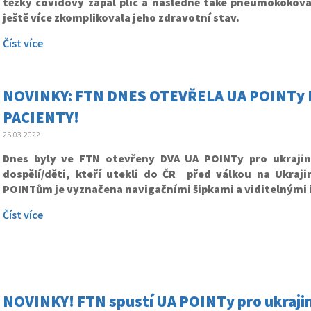
těžký covidový zápal plic a následně také pneumokoková
ještě více zkomplikovala jeho zdravotní stav.
Číst více
NOVINKY: FTN DNES OTEVŘELA UA POINTy
PACIENTY!
25.03.2022
Dnes byly ve FTN otevřeny DVA UA POINTy pro ukrajin
dospělí/děti, kteří utekli do ČR před válkou na Ukraji
POINTům je vyznačena navigačními šipkami a viditelnými 
Číst více
NOVINKY! FTN spustí UA POINTy pro ukrajins