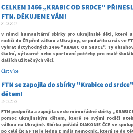
CELKEM 1466 „KRABIC OD SRDCE" PŘINESL
FTN. DĚKUJEME VÁM!
21.03.2022
V rámci humanitární sbírky pro ukrajinské děti, které u
rodiči do ČR před válkou z Ukrajiny, se podařilo u nás ve F
vybrat úctyhodných 1466 "KRABIC OD SRDCE". Ty obsahova
školní, výtvarné nebo sportovní potřeby pro malé školák
dalších užitečných věcí.
Číst více
FTN se zapojila do sbírky "Krabice od srdc
dětem!
16.03.2022
FTN podpořila a zapojila se do mimořádné sbírky „KRABIC
pomoc ukrajinským dětem, které se svými rodiči utek
válkou na Ukrajině. Sbírku pořádá DIAKONIE ČCE ve spolu
po celé ČR a FTN je jedna z mála nemocnic, která se do té