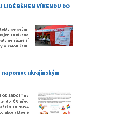
I LIDÉ BĚHEM VÍKENDU DO
tekly se svými
TN jen za víkend
ly nejrůznější
y a celou řadu
e" na pomoc ukrajinským
E OD SRDCE“ na
ly do ČR před
práci s TV NOVA
to akce aktivně