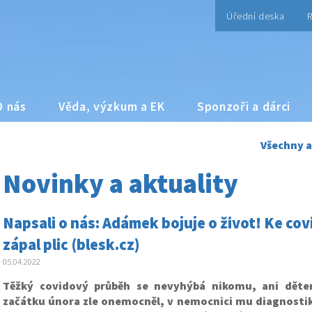
Úřední deska
R
O nás
Věda, výzkum a EK
Sponzoři a dárci
Všechny a
Novinky a aktuality
Napsali o nás: Adámek bojuje o život! Ke co
zápal plic (blesk.cz)
05.04.2022
Těžký covidový průběh se nevyhýbá nikomu, ani dět
začátku února zle onemocněl, v nemocnici mu diagnostiko