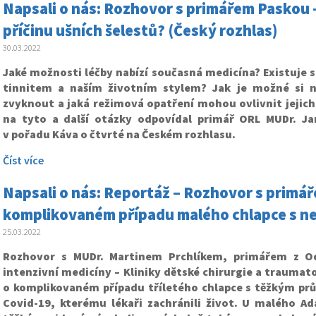
Napsali o nás: Rozhovor s primářem Paskou –
příčinu ušních šelestů? (Český rozhlas)
30.03.2022
Jaké možnosti léčby nabízí současná medicína? Existuje 
tinnitem a naším životním stylem? Jak je možné si n
zvyknout a jaká režimová opatření mohou ovlivnit jejich
na tyto a další otázky odpovídal primář ORL MUDr. J
v pořadu Káva o čtvrté na Českém rozhlasu.
Číst více
Napsali o nás: Reportáž – Rozhovor s primá
komplikovaném případu malého chlapce s ne
25.03.2022
Rozhovor s MUDr. Martinem Prchlíkem, primářem z Od
intenzivní medicíny – Kliniky dětské chirurgie a traumato
o komplikovaném případu tříletého chlapce s těžkým p
Covid-19, kterému lékaři zachránili život. U malého Ad