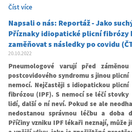
Číst více
Napsali o nás: Reportáž - Jako suchý
Příznaky idiopatické plicní fibrózy 
zaměňovat s následky po covidu (Č
20.10.2022
Pneumologové varují před záměnou
postcovidového syndromu s jinou plicní
nemocí. Nejčastěji s idiopatickou plicní
fibrózou (IPF). S nemocí se léčí stovky
lidí, další o ní neví. Pokud se ale neodha
nedostanou správnou léčbu a doba do
Příčiny vzniku IPF lékaři neznají, může 