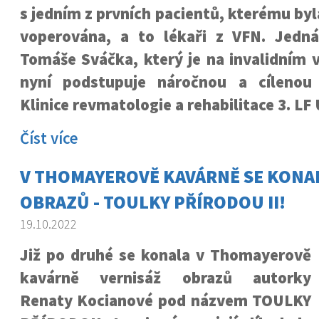
s jedním z prvních pacientů, kterému byl
voperována, a to lékaři z VFN. Jedn
Tomáše Sváčka, který je na invalidním vo
nyní podstupuje náročnou a cílenou 
Klinice revmatologie a rehabilitace 3. LF
Číst více
V THOMAYEROVĚ KAVÁRNĚ SE KONA
OBRAZŮ - TOULKY PŘÍRODOU II!
19.10.2022
Již po druhé se konala v Thomayerově
kavárně vernisáž obrazů autorky
Renaty Kocianové pod názvem TOULKY