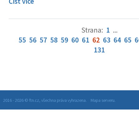
Číst více
Strana:
1
...
55
56
57
58
59
60
61
62
63
64
65
6
131
2016 - 2026 © ftn.cz, všechna práva vyhrazena.
Mapa serveru.