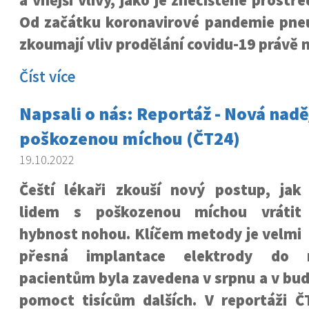
a vnější vlivy, jako je znečištěné prostř
Od začátku koronavirové pandemie pn
zkoumají vliv prodělání covidu-19 právě n
Číst více
Napsali o nás: Reportáž - Nová naděj
poškozenou míchou (ČT24)
19.10.2022
Čeští lékaři zkouší nový postup, jak
lidem s poškozenou míchou vrátit
hybnost nohou. Klíčem metody je velmi
přesná implantace elektrody do 
pacientům byla zavedena v srpnu a v bu
pomoct tisícům dalších. V reportáži Č