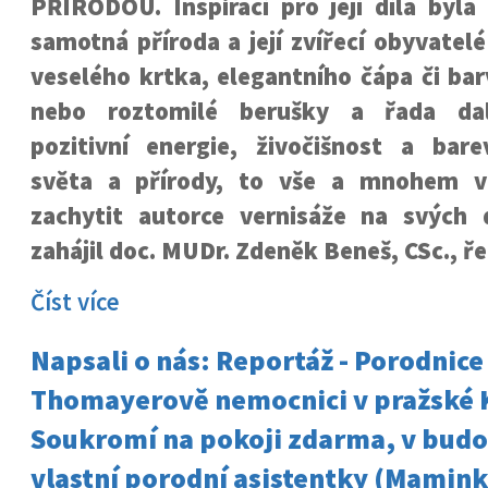
PŘÍRODOU. Inspirací pro její díla byla
samotná příroda a její zvířecí obyvatel
veselého krtka, elegantního čápa či ba
nebo roztomilé berušky a řada dalš
pozitivní energie, živočišnost a bare
světa a přírody, to vše a mnohem ví
zachytit autorce vernisáže na svých d
zahájil doc. MUDr. Zdeněk Beneš, CSc., ře
Číst více
Napsali o nás: Reportáž - Porodnice
Thomayerově nemocnici v pražské K
Soukromí na pokoji zdarma, v budo
vlastní porodní asistentky (Mamink