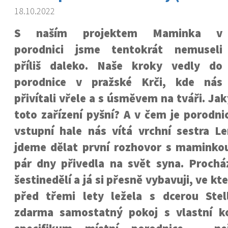
18.10.2022
S naším projektem Maminka v
porodnici jsme tentokrát nemuseli
příliš daleko. Naše kroky vedly do
porodnice v pražské Krči, kde nás
přivítali vřele a s úsměvem na tváři. Ja
toto zařízení pyšní? A v čem je porodni
vstupní hale nás vítá vrchní sestra L
jdeme dělat první rozhovor s maminkou
pár dny přivedla na svět syna. Proch
šestinedělí a já si přesně vybavuji, ve k
před třemi lety ležela s dcerou Ste
zdarma samostatný pokoj s vlastní k