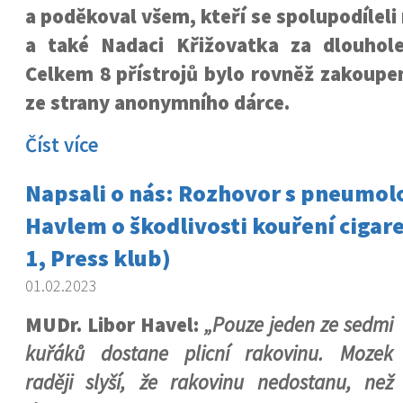
a poděkoval všem, kteří se spolupodíleli
a také Nadaci Křižovatka za dlouhole
Celkem 8 přístrojů bylo rovněž zakoupe
ze strany anonymního dárce.
Číst více
Napsali o nás: Rozhovor s pneumo
Havlem o škodlivosti kouření cigar
1, Press klub)
01.02.2023
MUDr. Libor Havel:
„Pouze jeden ze sedmi
kuřáků dostane plicní rakovinu. Mozek
raději slyší, že rakovinu nedostanu, než