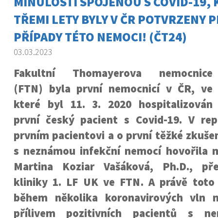
MINULOSTÍ SPOJENOU S COVID-19, 
TŘEMI LETY BYLY V ČR POTVRZENY P
PŘÍPADY TÉTO NEMOCI! (ČT24)
03.03.2023
Fakultní Thomayerova nemocnice
(FTN) byla první nemocnicí v ČR, ve
které byl 11. 3. 2020 hospitalizován
první český pacient s Covid-19. V re
prvním pacientovi a o první těžké zkuše
s neznámou infekční nemocí hovořila mj
Martina Koziar Vašáková, Ph.D., pře
kliniky 1. LF UK ve FTN. A právě toto 
během několika koronavirových vln n
přílivem pozitivních pacientů s ne