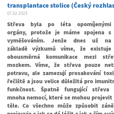
transplantace stolice (Český rozhlas
07.02.2023
Střeva byla po léta opomíjenými
orgány, protože je máme spojena s
vyměšováním. Jenže dnes už na
základě výzkumů víme, že existuje
obousměrná komunikace mezi stř
mozkem. Víme, že střeva pouze netr
potravu, ale zamezují prosakování tox
řečiště a jsou velice důležitá pro imuni
funkčnost. Špatně fungující střeva
mnoha nemocí, které se mohou projevit 
těle. Co všechno může způsobit záně
projevuje a jak se dá léčit a jak a čím 