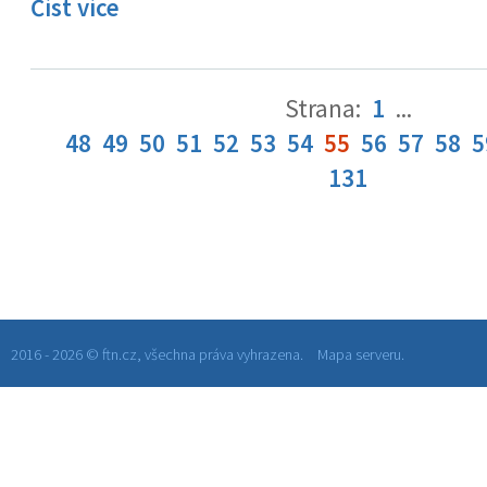
Číst více
Strana:
1
...
48
49
50
51
52
53
54
55
56
57
58
5
131
2016 - 2026 © ftn.cz, všechna práva vyhrazena.
Mapa serveru.