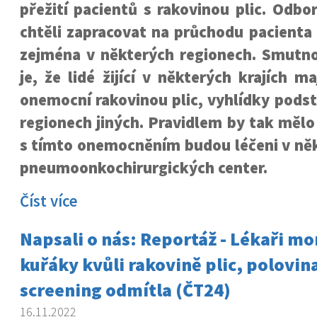
přežití pacientů s rakovinou plic. Odbor
chtěli zapracovat na průchodu pacienta
zejména v některých regionech. Smutnou
je, že lidé žijící v některých krajích m
onemocní rakovinou plic, vyhlídky podst
regionech jiných. Pravidlem by tak mělo 
s tímto onemocněním budou léčeni v ně
pneumoonkochirurgických center.
Číst více
Napsali o nás: Reportáž - Lékaři mon
kuřáky kvůli rakovině plic, polovina
screening odmítla (ČT24)
16.11.2022