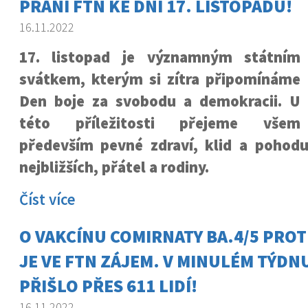
PŘÁNÍ FTN KE DNI 17. LISTOPADU!
16.11.2022
17. listopad je významným státním
svátkem, kterým si zítra připomínáme
Den boje za svobodu a demokracii. U
této příležitosti přejeme všem
především pevné zdraví, klid a pohod
nejbližších, přátel a rodiny.
Číst více
O VAKCÍNU COMIRNATY BA.4/5 PROT
JE VE FTN ZÁJEM. V MINULÉM TÝDNU
PŘIŠLO PŘES 611 LIDÍ!
16.11.2022