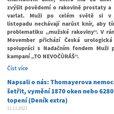
zvýšit povědomí o rakovině prostaty a
varlat. Muži po celém světě si v
listopadu nechávají narůst knír, aby t
problematiku „mužské rakoviny“. V rám
Movember přichází Česká urologická
spolupráci s Nadačním fondem Muži p
kampaní „TO NEVOČŮRÁŠ“.
Číst více
Napsali o nás: Thomayerova nemocn
šetřit, vymění 1870 oken nebo 6280 
topení (Deník extra)
11.11.2022