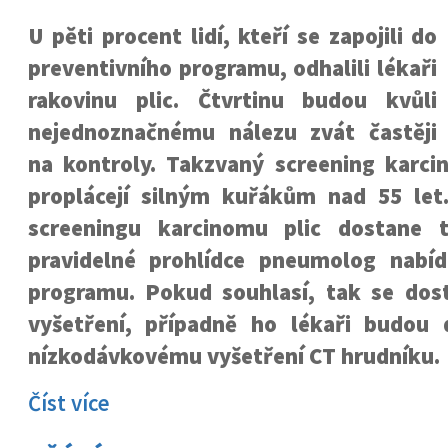
U pěti procent lidí, kteří se zapojili do
preventivního programu, odhalili lékaři
rakovinu plic. Čtvrtinu budou kvůli
nejednoznačnému nálezu zvát častěji
na kontroly. Takzvaný screening karci
proplácejí silným kuřákům nad 55 let
screeningu karcinomu plic dostane
pravidelné prohlídce pneumolog nabí
programu. Pokud souhlasí, tak se dos
vyšetření, případně ho lékaři budou 
nízkodávkovému vyšetření CT hrudníku.
Číst více