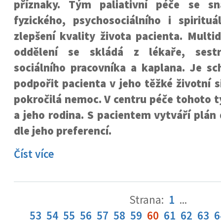
příznaky. Tým paliativní péče se sn
fyzického, psychosociálního i spirituá
zlepšení kvality života pacienta. Multid
oddělení se skládá z lékaře, sestr
sociálního pracovníka a kaplana. Je sc
podpořit pacienta v jeho těžké životní s
pokročilá nemoc. V centru péče tohoto 
a jeho rodina. S pacientem vytváří plán
dle jeho preferencí.
Číst více
Strana:
1
...
53
54
55
56
57
58
59
60
61
62
63
6