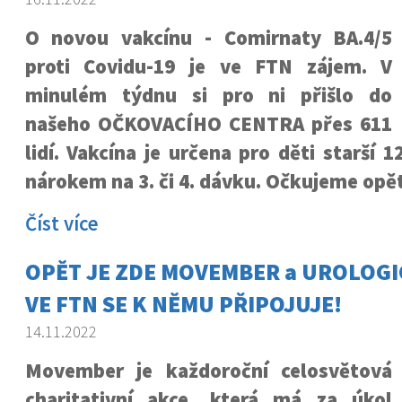
O novou vakcínu - Comirnaty BA.4/5
proti Covidu-19 je ve FTN zájem. V
minulém týdnu si pro ni přišlo do
našeho OČKOVACÍHO CENTRA přes 611
lidí. Vakcína je určena pro děti starší 1
nárokem na 3. či 4. dávku. Očkujeme opět
Číst více
OPĚT JE ZDE MOVEMBER a UROLOGI
VE FTN SE K NĚMU PŘIPOJUJE!
14.11.2022
Movember je každoroční celosvětová
charitativní akce, která má za úkol