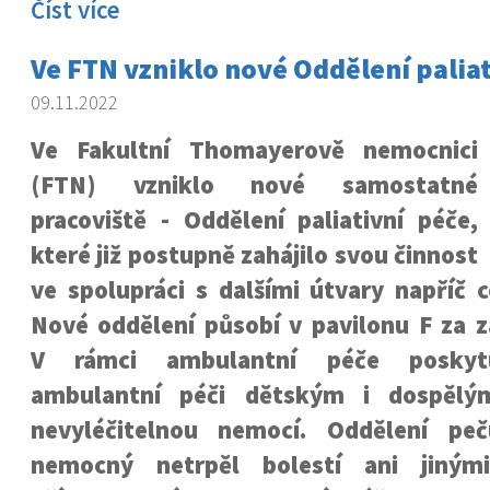
Číst více
Ve FTN vzniklo nové Oddělení paliat
09.11.2022
Ve Fakultní Thomayerově nemocnici
(FTN) vzniklo nové samostatné
pracoviště - Oddělení paliativní péče,
které již postupně zahájilo svou činnost
ve spolupráci s dalšími útvary napříč 
Nové oddělení působí v pavilonu F za z
V rámci ambulantní péče poskyt
ambulantní péči dětským i dospělý
nevyléčitelnou nemocí. Oddělení pe
nemocný netrpěl bolestí ani jiným