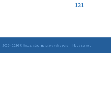
131
2016 - 2026 © ftn.cz, všechna práva vyhrazena.
Mapa serveru.