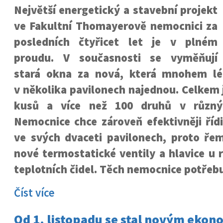
Největší energetický a stavební projekt
ve Fakultní Thomayerově nemocnici za
posledních čtyřicet let je v plném
proudu. V současnosti se vyměňují
stará okna za nová, která mnohem lép
v několika pavilonech najednou. Celkem j
kusů a více než 100 druhů v různýc
Nemocnice chce zároveň efektivněji říd
ve svých dvaceti pavilonech, proto řeme
nové termostatické ventily a hlavice u 
teplotních čidel. Těch nemocnice potřebu
Číst více
Od 1. listopadu se stal novým eko