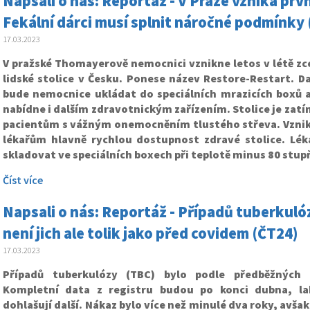
Napsali o nás: Reportáž - V Praze vzniká prv
Fekální dárci musí splnit náročné podmínky 
17.03.2023
V pražské Thomayerově nemocnici vznikne letos v létě zc
lidské stolice v Česku. Ponese název Restore-Restart. D
bude nemocnice ukládat do speciálních mrazicích boxů a
nabídne i dalším zdravotnickým zařízením. Stolice je zat
pacientům s vážným onemocněním tlustého střeva. Vzni
lékařům hlavně rychlou dostupnost zdravé stolice. Lék
skladovat ve speciálních boxech při teplotě minus 80 stupň
Číst více
Napsali o nás: Reportáž - Případů tuberkulóz
není jich ale tolik jako před covidem (ČT24)
17.03.2023
Případů tuberkulózy (TBC) bylo podle předběžných 
Kompletní data z registru budou po konci dubna, lab
dohlašují další. Nákaz bylo více než minulé dva roky, avša