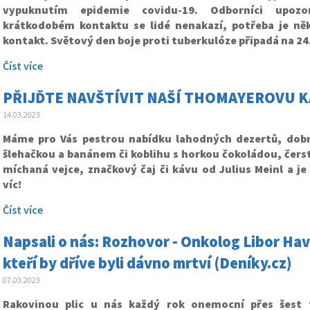
vypuknutím epidemie covidu-19. Odborníci upozor
krátkodobém kontaktu se lidé nenakazí, potřeba je ně
kontakt. Světový den boje proti tuberkulóze připadá na 24
Číst více
PŘIJĎTE NAVŠTÍVIT NAŠÍ THOMAYEROVU 
14.03.2023
Máme pro Vás pestrou nabídku lahodných dezertů, dobr
šlehačkou a banánem či koblihu s horkou čokoládou, čers
míchaná vejce, značkový čaj či kávu od Julius Meinl a 
víc!
Číst více
Napsali o nás: Rozhovor - Onkolog Libor Havel:
kteří by dříve byli dávno mrtví (Deníky.cz)
07.03.2023
Rakovinou plic u nás každý rok onemocní přes šest t