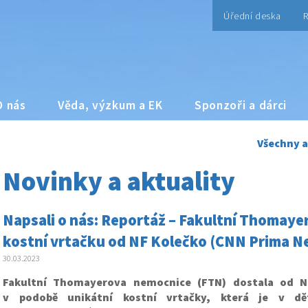
Úřední deska
R
O nás
Věda, výzkum a EK
Sponzoři a dárci
Všechny a
Novinky a aktuality
Napsali o nás: Reportáž – Fakultní Thomaye
kostní vrtačku od NF Kolečko (CNN Prima N
30.03.2023
Fakultní Thomayerova nemocnice (FTN) dostala od N
v podobě unikátní kostní vrtačky, která je v dět