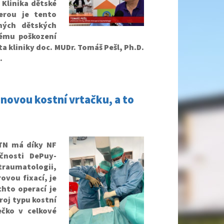
 Klinika dětské
erou je tento
zných dětských
kému poškození
ta kliniky doc. MUDr. Tomáš Pešl, Ph.D.
.
 novou kostní vrtačku, a to
FTN má díky NF
čnosti DePuy-
traumatologii,
ovou fixací, je
hto operací je
roj typu kostní
ečko v celkové