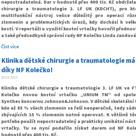
nepostradatelná. Dar v hodnotě přes 400 tis. Kč obdržela
chirurgie a traumatologie 3. LF UK (KDCHT), pro kt
multifunkční nástroj velice důležitý pro operaci rů
zlomenin a problematických úrazů, kdy dochází k vel
kostí. V reportáži o využití kostní vrtačky hovořil přednos
a také předsedkyně správní rady NF Kolečko Linda Jandová
Číst více
Klinika dětské chirurgie a traumatologie má
díky NF Kolečko!
30.03.2023
Klinika dětské chirurgie a traumatologie 3. LF UK ve 
Kolečko novou kostní vrtačku „UNIUM TM“ od spole
Synthes koncernu Johnson&Johnson. V dětské skeletální 
kde až 85 % všech zlomenin se řeší neoperačně, tedy sádr
zbývajících 15 % zlomenin nutné operovat. K většině těc
potřeba použít nepostradatelný a prakticky unikátní nást
vrtačky. Tu se nyní podařilo získat darem od NF Kol
hodnotě přes 400 tis. Kč.