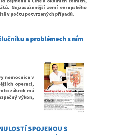
id zejména v Číně a okolních zemích,
tátů. Nejzasaženější zemí evropského
větě v počtu potvrzených případů.
žlučníku a problémech s ním
ovy nemocnice v
jších operací,
tento zákrok má
bezpečný výkon,
MINULOSTÍ SPOJENOU S