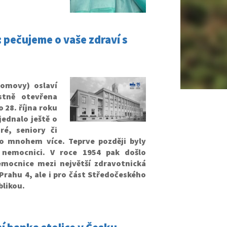
 pečujeme o vaše zdraví s
omovy) oslaví
stně otevřena
 28. října roku
jednalo ještě o
ré, seniory či
ho mnohem více. Teprve později byly
nemocnici. V roce 1954 pak došlo
mocnice mezi největší zdravotnická
 Prahu 4, ale i pro část Středočeského
blikou.