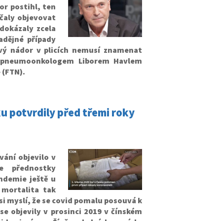
r postihl, ten
ačaly objevovat
dokázaly zcela
adějné případy
ový nádor v plicích nemusí znamenat
ím pneumoonkologem Liborem Havlem
 (FTN).
ku potvrdily před třemi roky
vání objevilo v
e přednostky
ndemie ještě u
 mortalita tak
si myslí, že se covid pomalu posouvá k
e objevily v prosinci 2019 v čínském