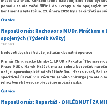
městě Wu-chan. Koncem ledna následujícího roku byl cov
pomalu se ale začal šířit i do Evropy a do Spojených s
kontinentu byla Itálie. 23. února 2020 byla také třetí na s
Číst více
Napsali o nás: Rozhovor s MUDr. Mráčkem o 
spojených (Týdeník Květy)
03.03.2023
Nedovolil bych si říci, že je žlučník banální operace
Primář Chirurgické kliniky 1. LF UK a Fakultní Thomayer
Praze MUDr. Marek Mráček má za sebou bezpočet náročně
než je laparoskopické odnětí žlučníku. Přesto tvrdí, že i 
specifická úskalí. V rukách zkušeného chirurga jde ale o 
jehož benefit vysoce převyšuje možná rizika.
Číst více
Napsali o nás: Reportáž - OHLÉDNUTÍ ZA 