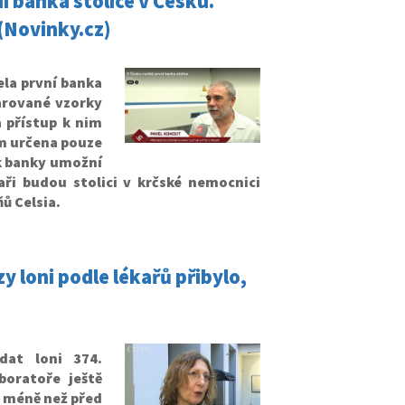
ní banka stolice v Česku.
(Novinky.cz)
ela první banka
arované vzorky
 přístup k nim
ím určena pouze
k banky umožní
aři budou stolici v krčské nemocnici
ů Celsia.
y loni podle lékařů přibylo,
dat loni 374.
oratoře ještě
k méně než před