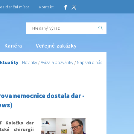
ezidenční místa
Kontakt
Kariéra
Veřejné zakázky
ktuality
::
Novinky
/
Avíza a pozvánky
/
Napsali o nás
rova nemocnice dostala dar -
ews)
F Kolečko dar
ské chirurgii