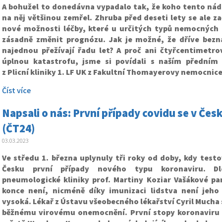
A bohužel to donedávna vypadalo tak, že koho tento nádo
na něj většinou zemřel. Zhruba před deseti lety se ale z
nové možnosti léčby, které u určitých typů nemocných 
zásadně změnit prognózu. Jak je možné, že dříve bezn
najednou přežívají řadu let? A proč ani čtyřcentimetr
úplnou katastrofu, jsme si povídali s naším předn
z Plicní kliniky 1. LF UK z Fakultní Thomayerovy nemocnice
Číst více
Napsali o nás: První případy covidu se v Čes
(ČT24)
03.03.2023
Ve středu 1. března uplynuly tři roky od doby, kdy testo
Česku první případy nového typu koronaviru. Dl
pneumologické kliniky prof. Martiny Koziar Vašákové pa
konce není, nicméně díky imunizaci lidstva není jeho
vysoká. Lékař z Ústavu všeobecného lékařství Cyril Mucha 
běžnému virovému onemocnění. První stopy koronaviru s