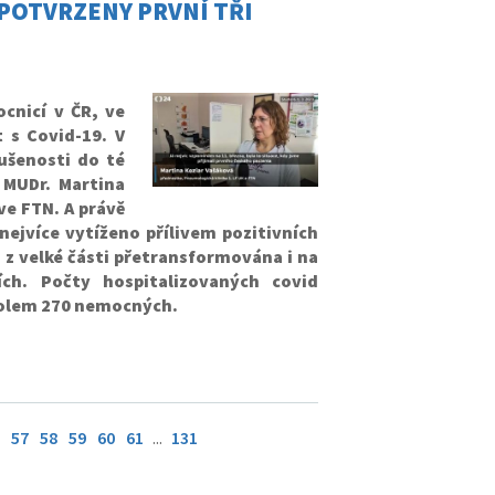
R POTVRZENY PRVNÍ TŘI
cnicí v ČR, ve
t s Covid-19. V
ušenosti do té
 MUDr. Martina
 ve FTN. A právě
nejvíce vytíženo přílivem pozitivních
N z velké části přetransformována i na
ích. Počty hospitalizovaných covid
 kolem 270 nemocných.
57
58
59
60
61
...
131