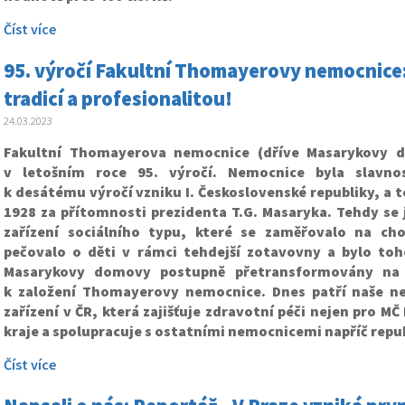
Číst více
95. výročí Fakultní Thomayerovy nemocnice:
tradicí a profesionalitou!
24.03.2023
Fakultní Thomayerova nemocnice (dříve Masarykovy d
v letošním roce 95. výročí. Nemocnice byla slavno
k desátému výročí vzniku I. Československé republiky, a to
1928 za přítomnosti prezidenta T.G. Masaryka. Tehdy se 
zařízení sociálního typu, které se zaměřovalo na cho
pečovalo o děti v rámci tehdejší zotavovny a bylo to
Masarykovy domovy postupně přetransformovány na 
k založení Thomayerovy nemocnice. Dnes patří naše ne
zařízení v ČR, která zajišťuje zdravotní péči nejen pro MČ
kraje a spolupracuje s ostatními nemocnicemi napříč repu
Číst více