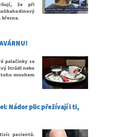
ňují, že při
kolikahodinový
. března.
KAVÁRNU!
é palačinky se
tvý štrůdl nebo
je toho mnohem
 Nádor plic přežívají i ti,
isíc pacientů.