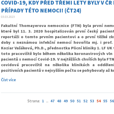
COVID-19, KDY PŘED TŘEMI LETY BYLY V Č
PŘÍPADY TÉTO NEMOCI! (ČT24)
03.03.2023
Fakultní Thomayerova nemocnice (FTN) byla první nemo
které byl 11. 3. 2020 hospitalizován první český pacien
reportáži o tomto prvním pacientovi a o první těžké zk
doby s neznámou infekční nemocí hovořila mj. i prof.
Koziar Vašáková, Ph.D., přednostka Plicní kliniky 1. LF UK
toto pracoviště bylo během několika koronavirových vln 
pacientů s nemocí Covid-19. V nejtěžších chvílích byla FT
covidová pracoviště na několika klinikách a oddělen
pozitivních pacientů v nejvyšším počtu se pohybovaly až
Číst více
Strana:
1
...
47
48
49
50
51
52
53
54
55
56