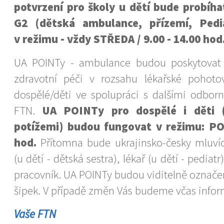
potvrzení pro školy u dětí bude probíha
G2 (dětská ambulance, přízemí, Pedia
v režimu - vždy STŘEDA / 9.00 - 14.00 hod
UA POINTy - ambulance budou poskytovat 
zdravotní péči v rozsahu lékařské pohoto
dospělé/děti ve spolupráci s dalšími odborn
FTN.
UA POINTy pro dospělé i děti (
potížemi) budou fungovat v režimu: PO-
hod.
Přítomna bude ukrajinsko-česky mluvící
(u dětí - dětská sestra), lékař (u dětí - pediat
pracovník. UA POINTy budou viditelně označe
šipek. V případě změn Vás budeme včas infor
Vaše FTN