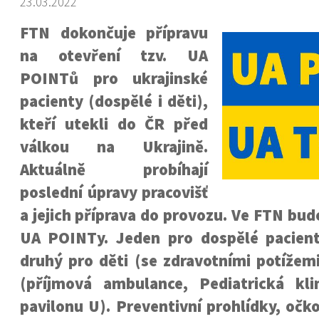
23.03.2022
FTN dokončuje přípravu
na otevření tzv. UA
POINTů pro ukrajinské
pacienty (dospělé i děti),
kteří utekli do ČR před
válkou na Ukrajině.
Aktuálně probíhají
poslední úpravy pracovišť
a jejich příprava do provozu. Ve FTN bu
UA POINTy. Jeden pro dospělé pacient
druhý pro děti (se zdravotními potížem
(příjmová ambulance, Pediatrická kl
pavilonu U). Preventivní prohlídky, očk