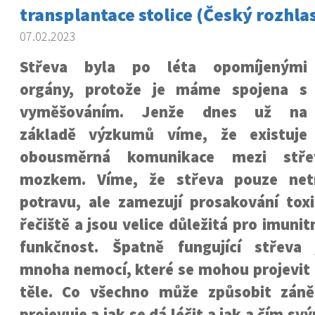
transplantace stolice (Český rozhlas
07.02.2023
Střeva byla po léta opomíjenými
orgány, protože je máme spojena s
vyměšováním. Jenže dnes už na
základě výzkumů víme, že existuje
obousměrná komunikace mezi stř
mozkem. Víme, že střeva pouze netr
potravu, ale zamezují prosakování tox
řečiště a jsou velice důležitá pro imuni
funkčnost. Špatně fungující střeva
mnoha nemocí, které se mohou projevit 
těle. Co všechno může způsobit záně
projevuje a jak se dá léčit a jak a čím 