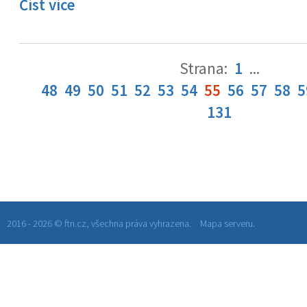
Číst více
Strana:
1
...
48
49
50
51
52
53
54
55
56
57
58
5
131
2016 - 2026 © ftn.cz, všechna práva vyhrazena.
Mapa serveru.