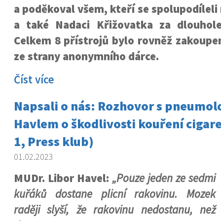
a poděkoval všem, kteří se spolupodíleli
a také Nadaci Křižovatka za dlouhole
Celkem 8 přístrojů bylo rovněž zakoupe
ze strany anonymního dárce.
Číst více
Napsali o nás: Rozhovor s pneumo
Havlem o škodlivosti kouření cigar
1, Press klub)
01.02.2023
MUDr. Libor Havel:
„Pouze jeden ze sedmi
kuřáků dostane plicní rakovinu. Mozek
raději slyší, že rakovinu nedostanu, než