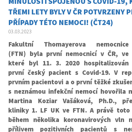
MINULOSTÍ SPOJENOU S COVID-19, 
TŘEMI LETY BYLY V ČR POTVRZENY P
PŘÍPADY TÉTO NEMOCI! (ČT24)
03.03.2023
Fakultní Thomayerova nemocnice
(FTN) byla první nemocnicí v ČR, ve
které byl 11. 3. 2020 hospitalizován
první český pacient s Covid-19. V re
prvním pacientovi a o první těžké zkuše
s neznámou infekční nemocí hovořila mj
Martina Koziar Vašáková, Ph.D., pře
kliniky 1. LF UK ve FTN. A právě toto 
během několika koronavirových vln n
přílivem pozitivních pacientů s ne