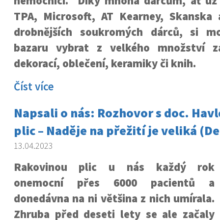
nemocnici. Díky mnoha dárcům, ať už 
TPA, Microsoft, AT Kearney, Skanska 
drobnějších soukromých dárců, si mo
bazaru vybrat z velkého množství za
dekorací, oblečení, keramiky či knih.
Číst více
Napsali o nás: Rozhovor s doc. Hav
plic – Naděje na přežití je veliká (D
13.04.2023
Rakovinou plic u nás každý rok
onemocní přes 6000 pacientů a
donedávna na ni většina z nich umírala.
Zhruba před deseti lety se ale začaly