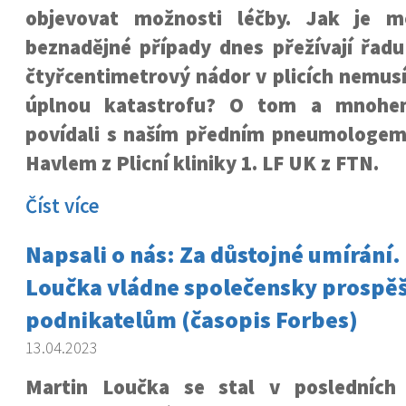
objevovat možnosti léčby. Jak je m
beznadějné případy dnes přežívají řadu
čtyřcentimetrový nádor v plicích nemus
úplnou katastrofu? O tom a mnohem
povídali s naším předním pneumologe
Havlem z Plicní kliniky 1. LF UK z FTN.
Číst více
Napsali o nás: Za důstojné umírání.
Loučka vládne společensky prosp
podnikatelům (časopis Forbes)
13.04.2023
Martin Loučka se stal v posledních