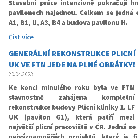
Stavební práce intenzivně pokračují h
pavilonech najednou. Celkem se jedná o
A1, B1, U, A3, B4 a budova pavilonu H.
Číst více
GENERÁLNÍ REKONSTRUKCE PLICNÍ K
UK VE FTN JEDE NA PLNÉ OBRÁTKY!
20.04.2023
Ke konci minulého roku byla ve FTN
slavnostně zahájena kompletní
rekonstrukce budovy Plicní kliniky 1. LF
UK (pavilon G1), která patří mezi
největší plicní pracoviště v ČR. Jedná se
nejvýznamnějších projektů, který je 