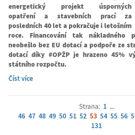
energetický projekt úsporných
opatření a stavebních prací za
posledních 40 let a pokračuje i letošním
roce. Financování tak nákladného 
neobešlo bez EU dotací a podpoře ze st
dotací díky #OPŽP je hrazeno 45% v
státního rozpočtu.
Číst více
Strana:
1
...
46
47
48
49
50
51
52
53
54
55
56
5
131