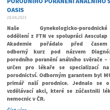
PORODNÍHO PORANĚNÍ ANÁLNÍHO S
OASIS
28.04.2023
Naše Gynekologicko-porodnické
oddělení z FTN ve spolupráci Aesculap
Akademie pořádalo před časem
odborný kurz pod názvem Diagnó
porodního poranění análního svěrače – 
určen pro lékaře se specializací na
porodnictví. Odborným garantem byl MU
primář naší porodnice. Jednalo se o
vzdělávací akci, které se zúčastnili lé
nemocnic v ČR.