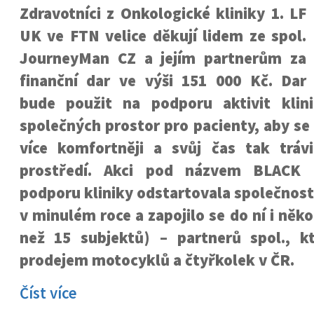
Zdravotníci z Onkologické kliniky 1. LF
UK ve FTN velice děkují lidem ze spol.
JourneyMan CZ a jejím partnerům za
finanční dar ve výši 151 000 Kč. Dar
bude použit na podporu aktivit klin
společných prostor pro pacienty, aby se u
více komfortněji a svůj čas tak tráv
prostředí. Akci pod názvem BLAC
podporu kliniky odstartovala společnos
v minulém roce a zapojilo se do ní i něko
než 15 subjektů) – partnerů spol., kt
prodejem motocyklů a čtyřkolek v ČR.
Číst více