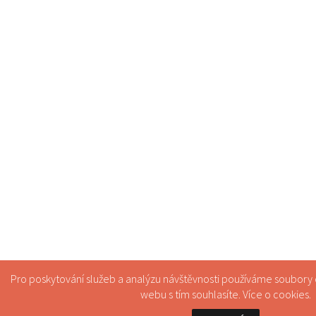
Pro poskytování služeb a analýzu návštěvnosti používáme soubory
webu s tím souhlasíte. Více o
cookies
.