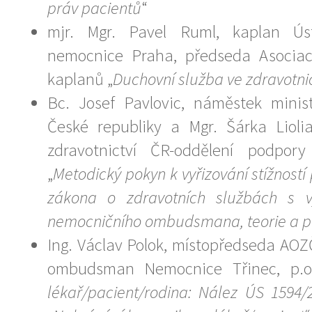
práv pacientů
“
mjr. Mgr. Pavel Ruml, kaplan Úst
nemocnice Praha, předseda Asocia
kaplanů „
Duchovní služba ve zdravotnic
Bc. Josef Pavlovic, náměstek minist
České republiky a Mgr. Šárka Liolia
zdravotnictví ČR-oddělení podpor
„
Metodický pokyn k vyřizování stížností
zákona o zdravotních službách s vy
nemocničního ombudsmana, teorie a p
Ing. Václav Polok, místopředseda AO
ombudsman Nemocnice Třinec, p.
lékař/pacient/rodina: Nález ÚS 1594/