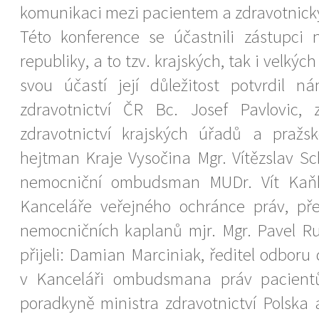
komunikaci mezi pacientem a zdravotnic
Této konference se účastnili zástupci 
republiky, a to tzv. krajských, tak i velkýc
svou účastí její důležitost potvrdil n
zdravotnictví ČR Bc. Josef Pavlovic, 
zdravotnictví krajských úřadů a pražsk
hejtman Kraje Vysočina Mgr. Vítězslav Sc
nemocniční ombudsman MUDr. Vít Kaňk
Kanceláře veřejného ochránce práv, př
nemocničních kaplanů mjr. Mgr. Pavel Ru
přijeli: Damian Marciniak, ředitel odboru
v Kanceláři ombudsmana práv pacient
poradkyně ministra zdravotnictví Polsk