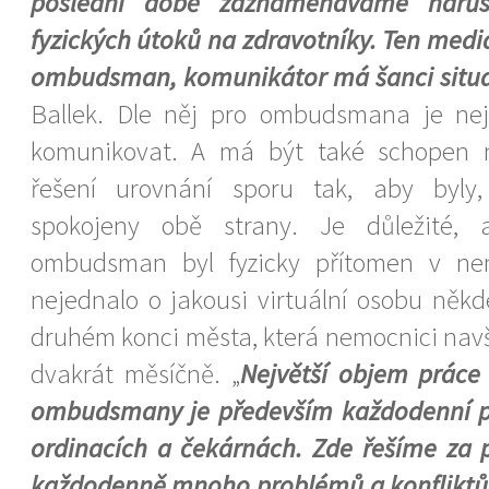
poslední době zaznamenáváme nárůs
fyzických útoků na zdravotníky. Ten medi
ombudsman, komunikátor má šanci situa
Ballek. Dle něj pro ombudsmana je nejd
komunikovat. A má být také schopen na
řešení urovnání sporu tak, aby byly
spokojeny obě strany. Je důležité, 
ombudsman byl fyzicky přítomen v ne
nejednalo o jakousi virtuální osobu někd
druhém konci města, která nemocnici navš
dvakrát měsíčně. „
Největší objem práce
ombudsmany je především každodenní pr
ordinacích a čekárnách. Zde řešíme za
každodenně mnoho problémů a konfliktů 