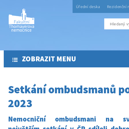
Úřední deska
Rezidenční 
ZOBRAZIT MENU
Setkání ombudsmanů p
2023
Nemocniční ombudsmani na s
největším setkání v ČR sdíleli dobr