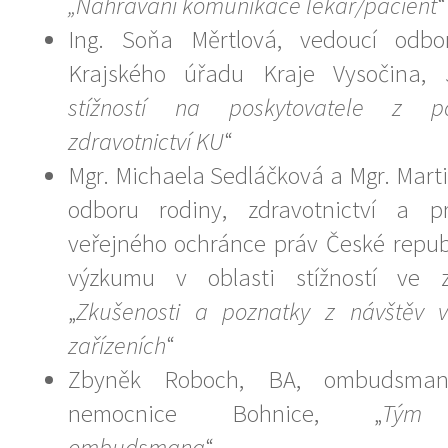
„Nahrávání komunikace lékař/pacient
“
Ing. Soňa Měrtlová, vedoucí odbor
Krajského úřadu Kraje Vysočina, J
stížností na poskytovatele z p
zdravotnictví KU
“
Mgr. Michaela Sedláčková a Mgr. Marti
odboru rodiny, zdravotnictví a p
veřejného ochránce práv České repub
výzkumu v oblasti stížností ve z
„
Zkušenosti a poznatky z návštěv v 
zařízeních
“
Zbyněk Roboch, BA, ombudsman, 
nemocnice Bohnice, „
Tým 
ombudsmana
“