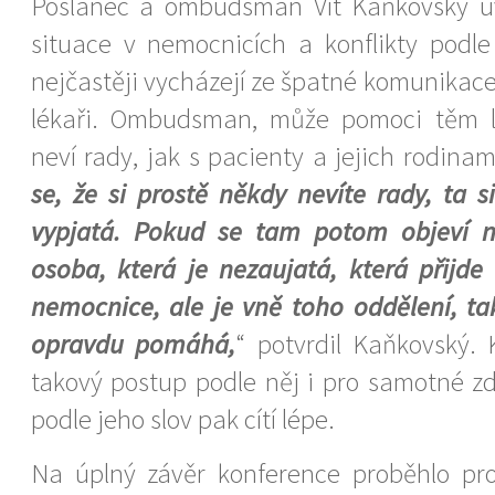
Poslanec a ombudsman Vít Kaňkovský uv
situace v nemocnicích a konflikty podle
nejčastěji vycházejí ze špatné komunikac
lékaři. Ombudsman, může pomoci těm lé
neví rady, jak s pacienty a jejich rodinami
se, že si prostě někdy nevíte rady, ta 
vypjatá. Pokud se tam potom objeví 
osoba, která je nezaujatá, která přijde 
nemocnice, ale je vně toho oddělení, t
opravdu pomáhá,
“ potvrdil Kaňkovský.
takový postup podle něj i pro samotné zdr
podle jeho slov pak cítí lépe.
Na úplný závěr konference proběhlo pro