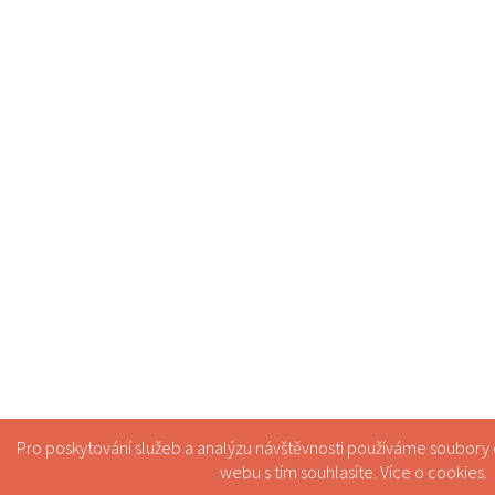
Pro poskytování služeb a analýzu návštěvnosti používáme soubory
webu s tím souhlasíte. Více o
cookies
.