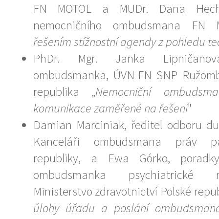
FN MOTOL a MUDr. Dana Hecht
nemocničního ombudsmana FN 
řešením stížnostní agendy z pohledu te
PhDr. Mgr. Janka Lipničanov
ombudsmanka, ÚVN-FN SNP Ružombe
republika „
Nemocniční ombudsma
komunikace zaměřené na řešení
"
Damian Marciniak, ředitel odboru du
Kanceláři ombudsmana práv pa
republiky, a Ewa Górko, poradk
ombudsmanka psychiatrické 
Ministerstvo zdravotnictví Polské repub
úlohy úřadu a poslání ombudsmana