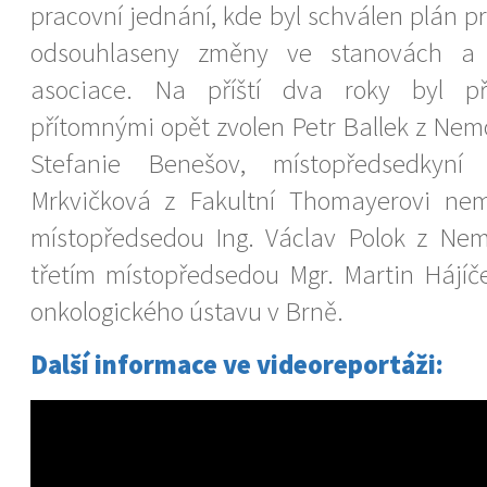
pracovní jednání, kde byl schválen plán p
odsouhlaseny změny ve stanovách a 
asociace. Na příští dva roky byl p
přítomnými opět zvolen Petr Ballek z Nem
Stefanie Benešov, místopředsedkyní 
Mrkvičková z Fakultní Thomayerovi ne
místopředsedou Ing. Václav Polok z Nem
třetím místopředsedou Mgr. Martin Hájí
onkologického ústavu v Brně.
Další informace ve videoreportáži: