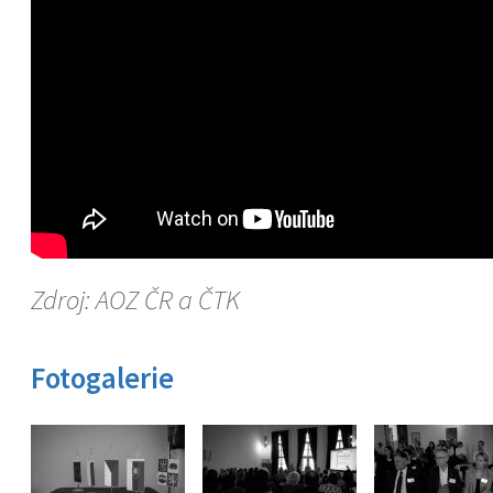
Zdroj: AOZ ČR a ČTK
Fotogalerie