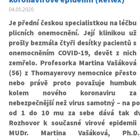
04.05.2020
Je přední českou specialistkou na léčbu
plicních onemocnění. Její klinikou už
prošly bezmála čtyři desítky pacientů s
onemocněním COVID-19, devět z nich
zemřelo. Profesorka Martina Vašáková
(56) z Thomayerovy nemocnice přesto
nebo právě proto považuje humbuk
kolem nového koronaviru za
nebezpečnější než virus samotný – na p
od 1 do 10 mu za sebe dává tak dvo
Rozhovor k současné virové epidemii
MUDr. Martina Vašáková, Ph.D.