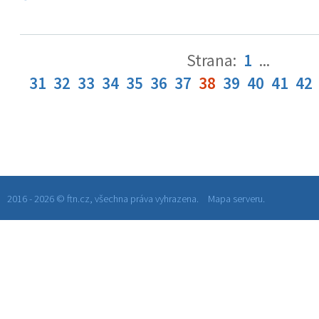
Strana:
1
...
31
32
33
34
35
36
37
38
39
40
41
42
2016 - 2026 © ftn.cz, všechna práva vyhrazena.
Mapa serveru.