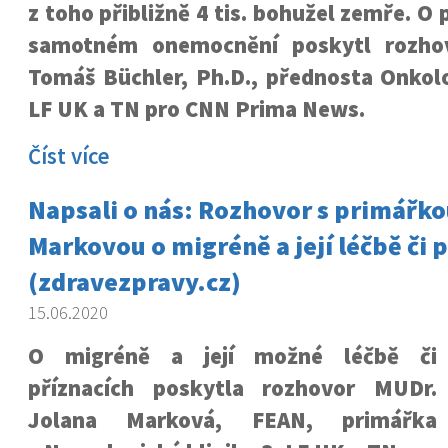
z toho přibližně 4 tis. bohužel zemře. O 
samotném onemocnění poskytl rozho
Tomáš Büchler, Ph.D., přednosta Onkolo
LF UK a TN pro CNN Prima News.
Číst více
Napsali o nás: Rozhovor s primářk
Markovou o migréně a její léčbě či 
(zdravezpravy.cz)
15.06.2020
O migréně a její možné léčbě či
příznacích poskytla rozhovor MUDr.
Jolana Marková, FEAN, primářka