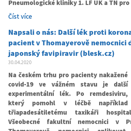
Pneumologické kliniky 1. LF UK a TN pro 
Číst více
Napsali o nás: Další lék proti koron
pacient v Thomayerově nemocnici d
japonský favipiravir (blesk.cz)
30.04.2020
Na českém trhu pro pacienty nakažené
covid-19 ve vážném stavu je další
experimentální lék. Po remdesiviru,
který pomohl v léčbě například
třiapadesátiletému taxikáři hospit
Všeobecné fakultní nemocnici v Pr