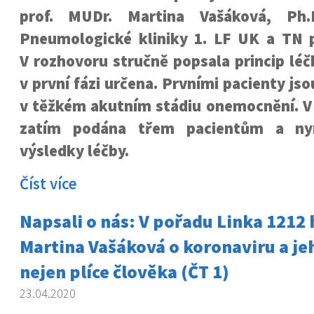
prof. MUDr. Martina Vašáková, Ph.
Pneumologické kliniky 1. LF UK a TN p
V rozhovoru stručně popsala princip léč
v první fázi určena. Prvními pacienty jsou
v těžkém akutním stádiu onemocnění. V
zatím podána třem pacientům a ny
výsledky léčby.
Číst více
Napsali o nás: V pořadu Linka 1212 
Martina Vašáková o koronaviru a jeh
nejen plíce člověka (ČT 1)
23.04.2020