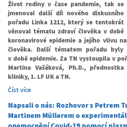
Život rodiny v čase pandemie, tak se
jmenoval další díl nového diskusního
pořadu Linka 1212, který se tentokrát
věnoval tématu zdraví člověka v době
koronavirové epidemie a jejího vlivu na
člověka. Další tématem pořadu byly 
v době epidemie. Za TN vystoupila v po
Martina Vašáková, Ph.D., přednostka
kliniky, 1. LF UK a TN.
Číst více
Napsali o nás: Rozhovor s Petrem 
Martinem Müllerem o experimentál
onemocnění Covid-19 pomocí plaz