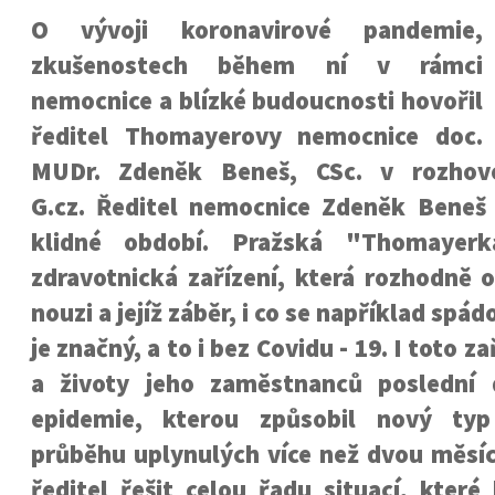
O vývoji koronavirové pandemie,
zkušenostech během ní v rámci
nemocnice a blízké budoucnosti hovořil
ředitel Thomayerovy nemocnice doc.
MUDr. Zdeněk Beneš, CSc. v rozhov
G.cz. Ředitel nemocnice Zdeněk Bene
klidné období. Pražská "Thomayerk
zdravotnická zařízení, která rozhodně 
nouzi a jejíž záběr, i co se například spád
je značný, a to i bez Covidu - 19. I toto z
a životy jeho zaměstnanců poslední 
epidemie, kterou způsobil nový typ
průběhu uplynulých více než dvou měsíc
ředitel řešit celou řadu situací, kter