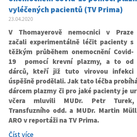
vyléčených pacientů (TV Prima)
23.04.2020
V Thomayerově nemocnici v Praze
začali experimentálně léčit pacienty s
těžkým průběhem onemocnění Covid-
19 pomocí krevní plazmy, a to od
dárců, kteří již tuto virovou infekci
úspěšně prodělali. Jak tato léčba probíh
dárcem plazmy či pro jaké pacienty je u
včera mluvili MUDr. Petr Turek,
Transfuzního odd. a MUDr. Martin Mülle
ARO v reportáži na TV Prima.
Číst více