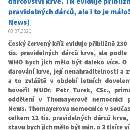
dárcovství krve. TN eviduje přibližn
pravidelných dárců, ale i to je mál
News)
03.07.2020
Český červený kříž eviduje přibližně 230
tis. pravidelných dárců krve, ale podle
WHO bych jich mělo být daleko více. O
darování krve, její nenahraditelnosti a 
a to zvláště v období letních dovolen
hovořil MUDr. Petr Turek, CSc., prim
oddělení v Thomayerově nemocnici 
News. Thomayerova nemocnice v součas
celkem 12 tis. pravidelných dárců krve,
stavu bych jich mělo být min. o 3 tisíce ví