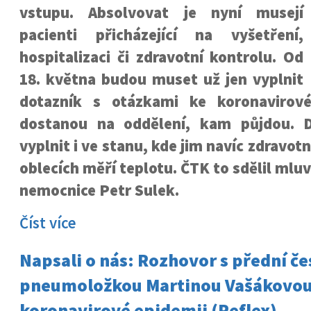
vstupu. Absolvovat je nyní musejí
pacienti přicházející na vyšetření,
hospitalizaci či zdravotní kontrolu. Od
18. května budou muset už jen vyplnit
dotazník s otázkami ke koronavirové
dostanou na oddělení, kam půjdou. D
vyplnit i ve stanu, kde jim navíc zdravot
oblecích měří teplotu. ČTK to sdělil ml
nemocnice Petr Sulek.
Číst více
Napsali o nás: Rozhovor s přední č
pneumoložkou Martinou Vašákovou
koronavirové epidemii (Reflex)