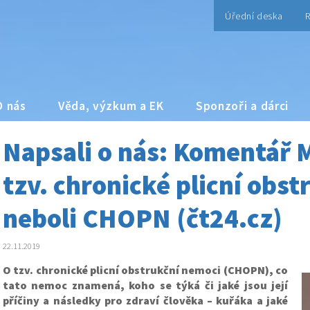
Úřední deska
R
O nás
Věda, výzkum a EK
Sponzoři a dárci
Napsali o nás: Komentář 
tzv. chronické plicní obs
neboli CHOPN (čt24.cz)
22.11.2019
O tzv. chronické plicní obstrukční nemoci (CHOPN), co
tato nemoc znamená, koho se týká či jaké jsou její
příčiny a následky pro zdraví člověka – kuřáka a jaké