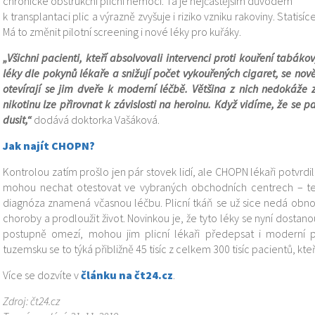
chronické obstrukční plicní nemoci. Ta je nejčastějším důvodem
k transplantaci plic a výrazně zvyšuje i riziko vzniku rakoviny. Statisí
Má to změnit pilotní screening i nové léky pro kuřáky.
„Všichni pacienti, kteří absolvovali intervenci proti kouření tabák
léky dle pokynů lékaře a snižují počet vykouřených cigaret, se nov
otevírají se jim dveře k moderní léčbě. Většina z nich nedokáže 
nikotinu lze přirovnat k závislosti na heroinu. Když vidíme, že se 
dusit,“
dodává doktorka Vašáková.
Jak najít CHOPN?
Kontrolou zatím prošlo jen pár stovek lidí, ale CHOPN lékaři potvrdili
mohou nechat otestovat ve vybraných obchodních centrech – te
diagnóza znamená včasnou léčbu. Plicní tkáň se už sice nedá obnov
choroby a prodloužit život. Novinkou je, že tyto léky se nyní dostan
postupně omezí, mohou jim plicní lékaři předepsat i moderní p
tuzemsku se to týká přibližně 45 tisíc z celkem 300 tisíc pacientů, kteř
Více se dozvíte v
článku na čt24.cz
.
Zdroj: čt24.cz