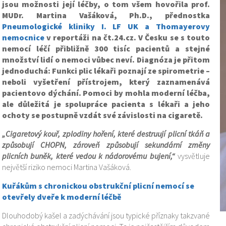
jsou možnosti její léčby, o tom všem hovořila prof.
MUDr. Martina Vašáková, Ph.D., přednostka
Pneumologické kliniky I. LF UK a Thomayerovy
nemocnice
v reportáži na čt.24.cz. V Česku se s touto
nemocí léčí přibližně 300 tisíc pacientů a stejné
množství lidí o nemoci vůbec neví. Diagnóza je přitom
jednoduchá: Funkci plic lékaři poznají ze spirometrie –
neboli vyšetření přístrojem, který zaznamenává
pacientovo dýchání. Pomoci by mohla moderní léčba,
ale důležitá je spolupráce pacienta s lékaři a jeho
ochoty se postupně vzdát své závislosti na cigaretě.
„Cigaretový kouř, zplodiny hoření, které destruují plicní tkáň a
způsobují CHOPN, zároveň způsobují sekundární změny
plicních buněk, které vedou k nádorovému bujení,“
vysvětluje
největší riziko nemoci Martina Vašáková.
Kuřákům s chronickou obstrukční plicní nemocí se
otevřely dveře k moderní léčbě
Dlouhodobý kašel a zadýchávání jsou typické příznaky takzvané