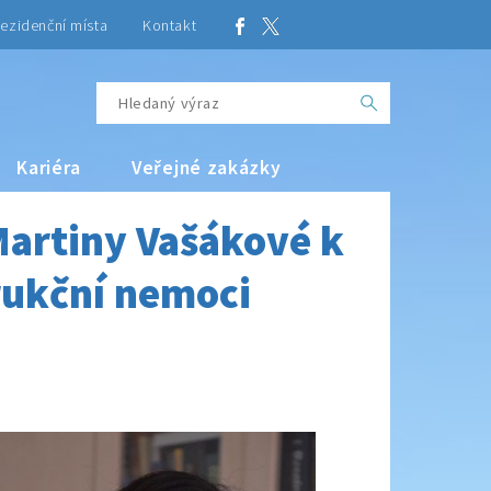
ezidenční místa
Kontakt
Kariéra
Veřejné zakázky
Martiny Vašákové k
trukční nemoci