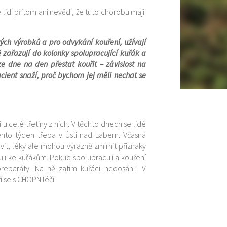
ce lidí přitom ani nevědí, že tuto chorobu mají.
ových výrobků a pro odvykání kouření, užívají
ě zařazují do kolonky spolupracující kuřák a
ze dne na den přestat kouřit – závislost na
pacient snaží, proč bychom jej měli nechat se
 u celé třetiny z nich. V těchto dnech se lidé
nto týden třeba v Ústí nad Labem. Včasná
it, léky ale mohou výrazně zmírnit příznaky
ou i ke kuřákům. Pokud spolupracují a kouření
reparáty. Na ně zatím kuřáci nedosáhli. V
í se s CHOPN léčí.