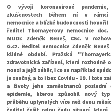
O vývoji koronavirové pandemie,
zkušenostech během ní v rámci
nemocnice a blízké budoucnosti hovořil
ředitel Thomayerovy nemocnice doc.
MUDr. Zdeněk Beneš, CSc. v rozhov
G.cz. Ředitel nemocnice Zdeněk Bene
klidné období. Pražská "Thomayerk
zdravotnická zařízení, která rozhodně 
nouzi a jejíž záběr, i co se například spád
je značný, a to i bez Covidu - 19. I toto z
a životy jeho zaměstnanců poslední 
epidemie, kterou způsobil nový typ
průběhu uplynulých více než dvou měsíc
ředitel řešit celou řadu situací, kter