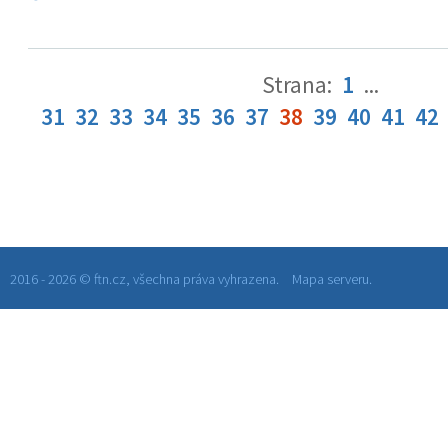
Strana:
1
...
31
32
33
34
35
36
37
38
39
40
41
42
2016 - 2026 © ftn.cz, všechna práva vyhrazena.
Mapa serveru.