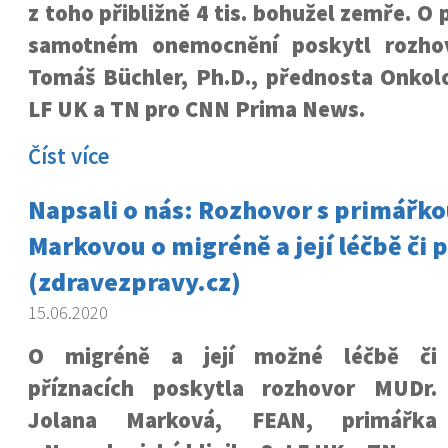
z toho přibližně 4 tis. bohužel zemře. O 
samotném onemocnění poskytl rozho
Tomáš Büchler, Ph.D., přednosta Onkolo
LF UK a TN pro CNN Prima News.
Číst více
Napsali o nás: Rozhovor s primářk
Markovou o migréně a její léčbě či 
(zdravezpravy.cz)
15.06.2020
O migréně a její možné léčbě či
příznacích poskytla rozhovor MUDr.
Jolana Marková, FEAN, primářka