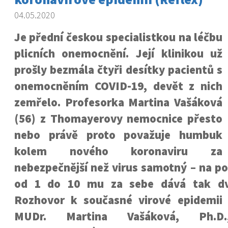
04.05.2020
Je přední českou specialistkou na léčbu
plicních onemocnění. Její klinikou už
prošly bezmála čtyři desítky pacientů s
onemocněním COVID-19, devět z nich
zemřelo. Profesorka Martina Vašáková
(56) z Thomayerovy nemocnice přesto
nebo právě proto považuje humbuk
kolem nového koronaviru za
nebezpečnější než virus samotný – na p
od 1 do 10 mu za sebe dává tak dvo
Rozhovor k současné virové epidemii
MUDr. Martina Vašáková, Ph.D.