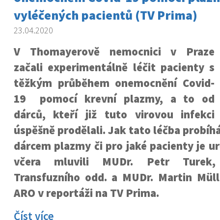
vyléčených pacientů (TV Prima)
23.04.2020
V Thomayerově nemocnici v Praze
začali experimentálně léčit pacienty s
těžkým průběhem onemocnění Covid-
19 pomocí krevní plazmy, a to od
dárců, kteří již tuto virovou infekci
úspěšně prodělali. Jak tato léčba probíh
dárcem plazmy či pro jaké pacienty je u
včera mluvili MUDr. Petr Turek,
Transfuzního odd. a MUDr. Martin Mülle
ARO v reportáži na TV Prima.
Číst více