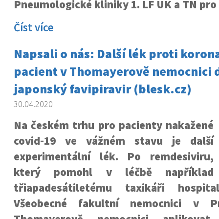
Pneumologické kliniky 1. LF UK a TN pro 
Číst více
Napsali o nás: Další lék proti koron
pacient v Thomayerově nemocnici d
japonský favipiravir (blesk.cz)
30.04.2020
Na českém trhu pro pacienty nakažené
covid-19 ve vážném stavu je další
experimentální lék. Po remdesiviru,
který pomohl v léčbě například
třiapadesátiletému taxikáři hospit
Všeobecné fakultní nemocnici v Pr