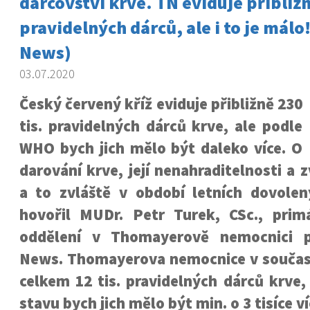
dárcovství krve. TN eviduje přibližn
pravidelných dárců, ale i to je mál
News)
03.07.2020
Český červený kříž eviduje přibližně 230
tis. pravidelných dárců krve, ale podle
WHO bych jich mělo být daleko více. O
darování krve, její nenahraditelnosti a 
a to zvláště v období letních dovolen
hovořil MUDr. Petr Turek, CSc., prim
oddělení v Thomayerově nemocnici 
News. Thomayerova nemocnice v součas
celkem 12 tis. pravidelných dárců krve,
stavu bych jich mělo být min. o 3 tisíce ví