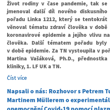
Život rodiny v čase pandemie, tak se
jmenoval další díl nového diskusního
pořadu Linka 1212, který se tentokrát
věnoval tématu zdraví člověka v době
koronavirové epidemie a jejího vlivu na
člověka. Další tématem pořadu byly 
v době epidemie. Za TN vystoupila v po
Martina Vašáková, Ph.D., přednostka
kliniky, 1. LF UK a TN.
Číst více
Napsali o nás: Rozhovor s Petrem 
Martinem Müllerem o experimentál
onemocnění Covid-19 pomocí plaz