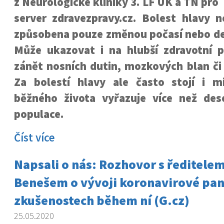
z Neurologické kliniky 3. LF UK a TN pro
server zdravezpravy.cz. Bolest hlavy 
způsobena pouze změnou počasí nebo de
Může ukazovat i na hlubší zdravotní p
zánět nosních dutin, mozkových blan či
Za bolestí hlavy ale často stojí i m
běžného života vyřazuje více než des
populace.
Číst více
Napsali o nás: Rozhovor s ředitel
Benešem o vývoji koronavirové pa
zkušenostech během ní (G.cz)
25.05.2020