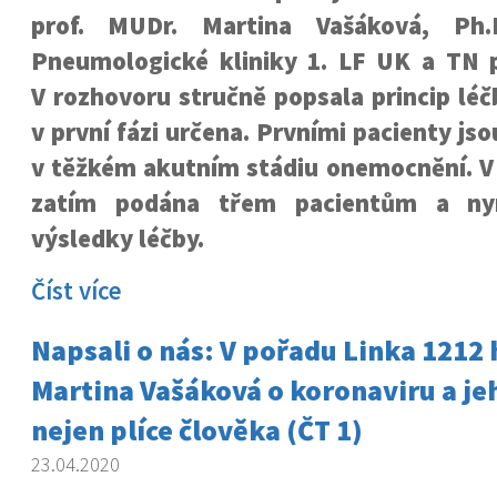
prof. MUDr. Martina Vašáková, Ph.
Pneumologické kliniky 1. LF UK a TN p
V rozhovoru stručně popsala princip léč
v první fázi určena. Prvními pacienty jsou
v těžkém akutním stádiu onemocnění. V
zatím podána třem pacientům a ny
výsledky léčby.
Číst více
Napsali o nás: V pořadu Linka 1212 
Martina Vašáková o koronaviru a jeh
nejen plíce člověka (ČT 1)
23.04.2020