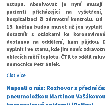
vstupu. Absolvovat je nyní musejí
pacienti přicházející na vyšetření,
hospitalizaci či zdravotní kontrolu. Od
18. května budou muset už jen vyplnit
dotazník s otázkami ke koronavirové
dostanou na oddělení, kam půjdou. D
vyplnit i ve stanu, kde jim navíc zdravot
oblecích měří teplotu. ČTK to sdělil ml
nemocnice Petr Sulek.
Číst více
Napsali o nás: Rozhovor s přední č
pneumoložkou Martinou Vašákovou
koronavirové epidemii (Reflex)