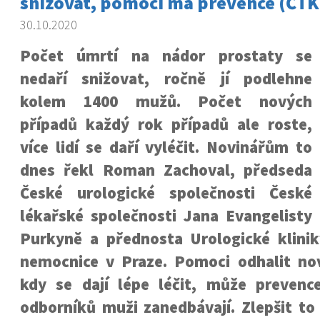
snižovat, pomoci má prevence (ČTK
30.10.2020
Počet úmrtí na nádor prostaty se
nedaří snižovat, ročně jí podlehne
kolem 1400 mužů. Počet nových
případů každý rok případů ale roste,
více lidí se daří vyléčit. Novinářům to
dnes řekl Roman Zachoval, předseda
České urologické společnosti České
lékařské společnosti Jana Evangelisty
Purkyně a přednosta Urologické klin
nemocnice v Praze. Pomoci odhalit no
kdy se dají lépe léčit, může prevenc
odborníků muži zanedbávají. Zlepšit to