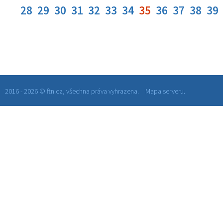
28
29
30
31
32
33
34
35
36
37
38
39
2016 - 2026 © ftn.cz, všechna práva vyhrazena.
Mapa serveru.