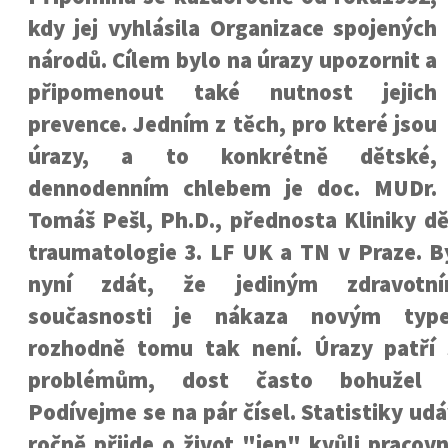
kdy jej vyhlásila Organizace spojených
národů. Cílem bylo na úrazy upozornit a
připomenout také nutnost jejich
prevence. Jedním z těch, pro které jsou
úrazy, a to konkrétně dětské,
dennodenním chlebem je doc. MUDr.
Tomáš Pešl, Ph.D., přednosta Kliniky dě
traumatologie 3. LF UK a TN v Praze. 
nyní zdát, že jediným zdravotn
současnosti je nákaza novým type
rozhodně tomu tak není. Úrazy patří
problémům, dost často bohužel k
Podívejme se na pár čísel. Statistiky udá
ročně přijde o život "jen" kvůli praco