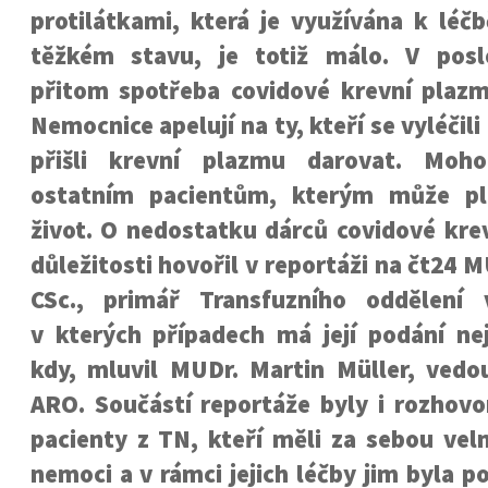
protilátkami, která je využívána k léč
těžkém stavu, je totiž málo. V posl
přitom spotřeba covidové krevní plazm
Nemocnice apelují na ty, kteří se vyléčili
přišli krevní plazmu darovat. Moh
ostatním pacientům, kterým může pl
život. O nedostatku dárců covidové krev
důležitosti hovořil v reportáži na čt24 
CSc., primář Transfuzního oddělen
v kterých případech má její podání ne
kdy, mluvil MUDr. Martin Müller, vedou
ARO. Součástí reportáže byly i rozhovo
pacienty z TN, kteří měli za sebou vel
nemoci a v rámci jejich léčby jim byla p