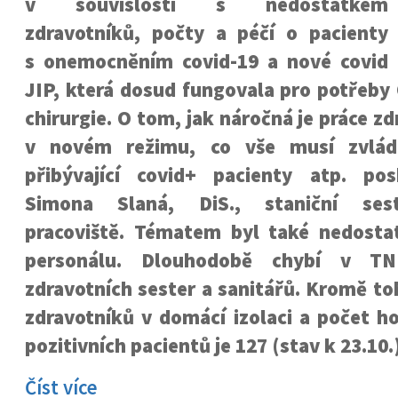
v souvislosti s nedostatkem
zdravotníků, počty a péčí o pacienty
s onemocněním covid-19 a nové covid
JIP, která dosud fungovala pro potřeby
chirurgie. O tom, jak náročná je práce z
v novém režimu, co vše musí zvlád
přibývající covid+ pacienty atp. po
Simona Slaná, DiS., staniční ses
pracoviště. Tématem byl také nedosta
personálu. Dlouhodobě chybí v T
zdravotních sester a sanitářů. Kromě toh
zdravotníků v domácí izolaci a počet h
pozitivních pacientů je 127 (stav k 23.10.
Číst více