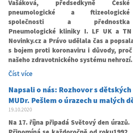
Vašáková, předsedkyně České
pneumologické a ftizeologické
společnosti a přednostka
Pneumologické kliniky I. LF UK a TN
Novinky.cz a Právo udělala čas a popsal
s bojem proti koronaviru i důvody, proč 
našeho zdravotnického systému nehrozí.
Číst více
Napsali o nás: Rozhovor s dětských
MUDr. Pešlem o úrazech u malých dě
19.10.2020
Na 17. října připadá Světový den úrazů.
Připomíná se každoročně od roku1992,