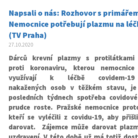
Napsali o nás: Rozhovor s primáře
Nemocnice potřebují plazmu na léč
(TV Praha)
27.10.2020
Dárců krevní plazmy s protilátkami
proti koronaviru, kterou nemocnice
využívají k léčbě covidem-19
nakažených osob v těžkém stavu, je
posledních týdnech spotřeba covidov
prudce roste. Pražské nemocnice proto
kteří se vyléčili z covidu-19, aby přiš
darovat. Zájemce může darovat plazm
uzdravení. V této době už má totiž dost