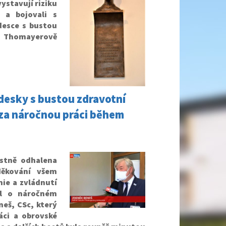
vystavují riziku
 a bojovali s
 desce s bustou
í Thomayerově
 desky s bustou zdravotní
za náročnou práci během
stně odhalena
děkování všem
ie a zvládnutí
il o náročném
eš, CSc, který
áci a obrovské