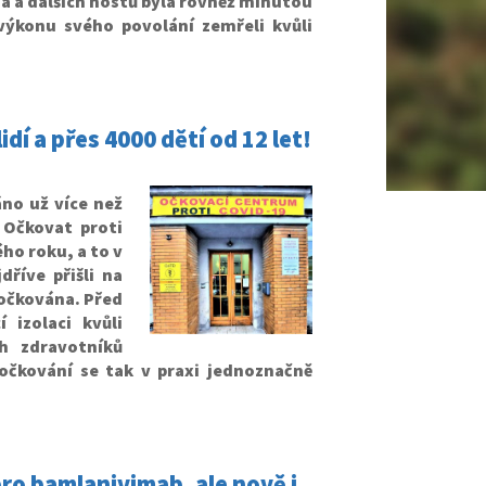
a a dalších hostů byla rovněž minutou
výkonu svého povolání zemřeli kvůli
dí a přes 4000 dětí od 12 let!
no už více než
 Očkovat proti
ho roku, a to v
říve přišli na
aočkována. Před
izolaci kvůli
h zdravotníků
 očkování se tak v praxi jednoznačně
ro bamlanivimab, ale nově i