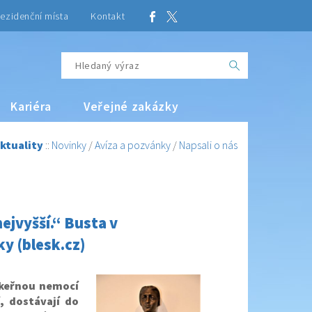
ezidenční místa
Kontakt
Kariéra
Veřejné zakázky
ktuality
::
Novinky
/
Avíza a pozvánky
/
Napsali o nás
nejvyšší.“ Busta v
y (blesk.cz)
zákeřnou nemocí
í, dostávají do