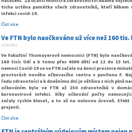
nasazení. Za účasti ministra zdravotnictví Adama Vojtěch
ticha uctěna památka všech zdravotníků, kteří během 
infekci covid-19.
Číst více
Ve FTN bylo naočkováno už více než 160 tis. li
13.09.2021
Ve Fakultní Thomayerově nemocnici (FTN) bylo naočková
160 tisíc lidí a k tomu přes 4000 dětí od 12 do 15 let.
nemoci Covid-19 se ve FTN začalo na konci prosince minulé
prostorách nového očkovacího centra v pavilonu F. Nejd
řadu zdravotníci a k dnešnímu dni je většina z nich plně n
očkováním bylo ve FTN až 250 zdravotníků v domácí 
koronavirové infekci. Díky očkování počty nemocnýc
začaly rychle klesat, a to až na nulovou úroveň. Efekt
projevil.
Číst více
FTN je centrálním výdejovým místem nejen p