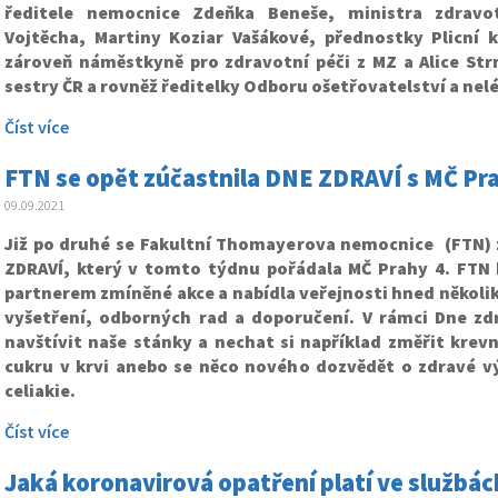
ředitele nemocnice Zdeňka Beneše, ministra zdravo
Vojtěcha, Martiny Koziar Vašákové, přednostky Plicní k
zároveň náměstkyně pro zdravotní péči z MZ a Alice Str
sestry ČR a rovněž ředitelky Odboru ošetřovatelství a nel
Číst více
FTN se opět zúčastnila DNE ZDRAVÍ s MČ Pra
09.09.2021
Již po druhé se Fakultní Thomayerova nemocnice (FTN) 
ZDRAVÍ, který v tomto týdnu pořádala MČ Prahy 4. FTN 
partnerem zmíněné akce a nabídla veřejnosti hned několi
vyšetření, odborných rad a doporučení. V rámci Dne zdr
navštívit naše stánky a nechat si například změřit krevn
cukru v krvi anebo se něco nového dozvědět o zdravé v
celiakie.
Číst více
Jaká koronavirová opatření platí ve službác