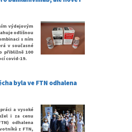
lním výdejovým
ahuje odlišnou
kombinaci s ním
erá v současné
 přibližně 100
cí covid-19.
těcha byla ve FTN odhalena
práci a vysoké
žel i za cenu
FTN) odhalena
votníků z FTN,