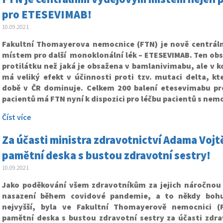
pro ETESEVIMAB!
10.09.2021
Fakultní Thomayerova nemocnice (FTN) je nově centrá
místem pro další monoklonální lék – ETESEVIMAB. Ten obs
protilátku než jaká je obsažena v bamlanivimabu, ale v 
má veliký efekt v účinnosti proti tzv. mutaci delta, kt
době v ČR dominuje. Celkem 200 balení etesevimabu pro
pacientů má FTN nyní k dispozici pro léčbu pacientů s nemo
Číst více
Za účasti ministra zdravotnictví Adama Voj
pamětní deska s bustou zdravotní sestry!
10.09.2021
Jako poděkování všem zdravotníkům za jejich náročnou 
nasazení během covidové pandemie, a to někdy bohu
nejvyšší, byla ve Fakultní Thomayerově nemocnici (
pamětní deska s bustou zdravotní sestry za účasti zdra