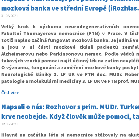
mozková banka ve střední Evropě (iRozhlas.
31.08.2021
Velký krok k výzkumu neurodegenerativních onemo
Fakultní Thomayerova nemocnice (FTN) v Praze. V těc
totiž naplno začíná fungovat mozková banka. Je jediná ve
a jsou v ní části mozkové tkáně pacientů zemřel
Alzheimerovu nebo Parkinsonovu nemoc. Podle vědců 
takových vzorků pomoci najít účinný lék na zatím nevyléč
O významu, fungování a zaměření mozkové banky poskytl
Neurologické kliniky 3. LF UK ve FTN doc. MUDr. Robe
patologie a molekulární medicíny 3. LF UK ve FTN prof. MUD
Číst více
Napsali o nás: Rozhovor s prim. MUDr. Turke
krve neobejde. Když člověk může pomoci, ta
18.08.2021
Hlavně na začátku léta si nemocnice stěžovaly na aku