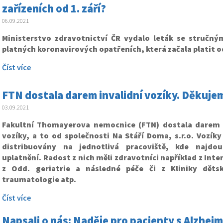
zařízeních od 1. září?
06.09.2021
Ministerstvo zdravotnictví ČR vydalo leták se stručn
platných koronavirových opatřeních, která začala platit od
Číst více
FTN dostala darem invalidní vozíky. Děkuje
03.09.2021
Fakultní Thomayerova nemocnice (FTN) dostala darem 
vozíky, a to od společnosti Na Stáří Doma, s.r.o. Vozík
distribuovány na jednotlivá pracoviště, kde najdou
uplatnění. Radost z nich měli zdravotníci například z Inte
z Odd. geriatrie a následné péče či z Kliniky dětsk
traumatologie atp.
Číst více
Napsali o nás: Naděje pro pacienty s Alzhei