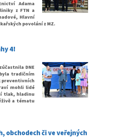
tnictví Adama
liniky z FTN a
nadové, Hlavní
ékařských povolání z MZ.
hy 4!
zúčastnila DNE
byla tradičním
k preventivních
aví mohli lidé
í tlak, hladinu
ýživě a tématu
h, obchodech či ve veřejných