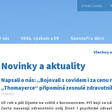
Úřední deska
R
O nás
Věda, výzkum a EK
Sponzoři a dárci
Všechny a
Novinky a aktuality
Napsali o nás: „Bojovali s covidem i za cenu 
„Thomayerce“ připomíná zesnulé zdravotník
13.09.2021
Už rok a půl žijeme na světě s koronavirem. Při boji se 
často nasazují zdravotníci svůj život i psychické zdrav