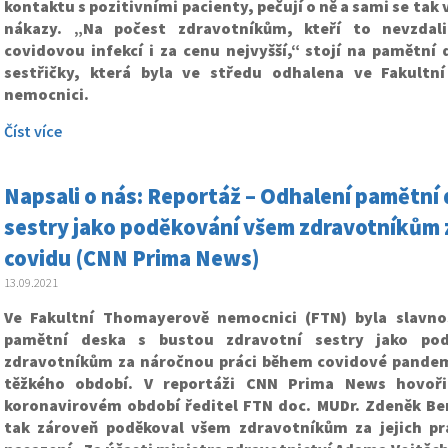
kontaktu s pozitivními pacienty, pečují o ně a sami se tak 
nákazy. „Na počest zdravotníkům, kteří to nevzdali
covidovou infekcí i za cenu nejvyšší,“ stojí na pamětní
sestřičky, která byla ve středu odhalena ve Fakultn
nemocnici.
Číst více
Napsali o nás: Reportáž – Odhalení pamětní
sestry jako poděkování všem zdravotníkům 
covidu (CNN Prima News)
13.09.2021
Ve Fakultní Thomayerově nemocnici (FTN) byla slavno
pamětní deska s bustou zdravotní sestry jako po
zdravotníkům za náročnou práci během covidové pandem
těžkého období. V reportáži CNN Prima News hovoř
koronavirovém období ředitel FTN doc. MUDr. Zdeněk Ben
tak zároveň poděkoval všem zdravotníkům za jejich pr