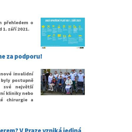
ým přehledem o
 1. září 2021.
me za podporu!
nové invalidní
y byly postupně
 své největší
rní kliniky nebo
é chirurgie a
merem? V Praze vzniká jediná