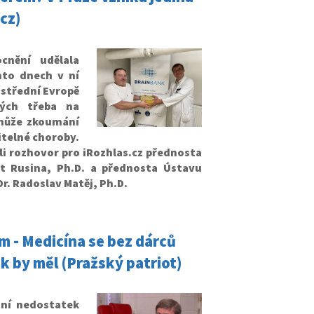
cz)
cnění udělala
hto dnech v ní
 střední Evropě
ých třeba na
může zkoumání
itelné choroby.
i rozhovor pro iRozhlas.cz přednosta
rt Rusina, Ph.D. a přednosta Ústavu
r. Radoslav Matěj, Ph.D.
m - Medicína se bez dárců
k by měl (Pražský patriot)
tní nedostatek