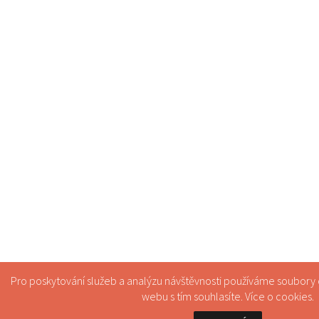
Pro poskytování služeb a analýzu návštěvnosti používáme soubory
webu s tím souhlasíte. Více o
cookies
.