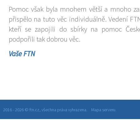
Pomoc však byla mnohem větší a mnoho z
přispělo na tuto věc individuálně. Vedení F
kteří se zapojili do sbírky na pomoc Čes
podpořili tak dobrou věc.
Vaše FTN
2016 - 2026 © ftn.cz, všechna práva vyhrazena.
Mapa serveru.