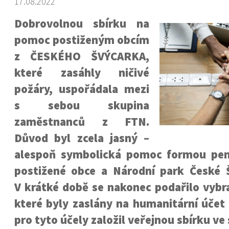
17.08.2022
Dobrovolnou sbírku na
pomoc postiženým obcím
z ČESKÉHO ŠVÝCARKA,
které zasáhly ničivé
požáry, uspořádala mezi
s sebou skupina
zaměstnanců z FTN.
Důvod byl zcela jasný –
alespoň symbolická pomoc formou pen
postižené obce a Národní park České 
V krátké době se nakonec podařilo vybr
které byly zaslány na humanitární účet
pro tyto účely založil veřejnou sbírku ve 