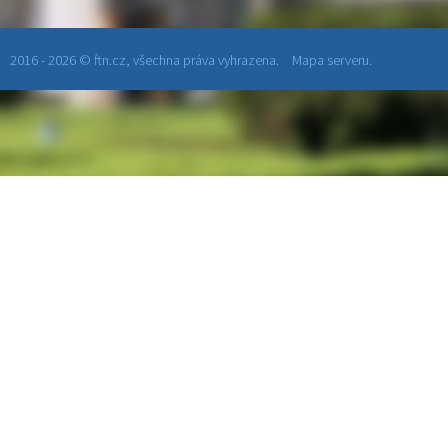
2016 - 2026 © ftn.cz, všechna práva vyhrazena.
Mapa serveru.