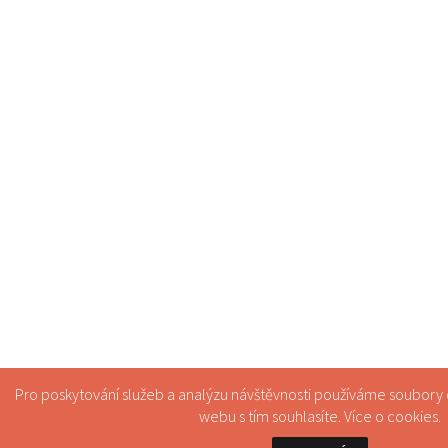
Pro poskytování služeb a analýzu návštěvnosti používáme soubory
webu s tím souhlasíte. Více o
cookies
.