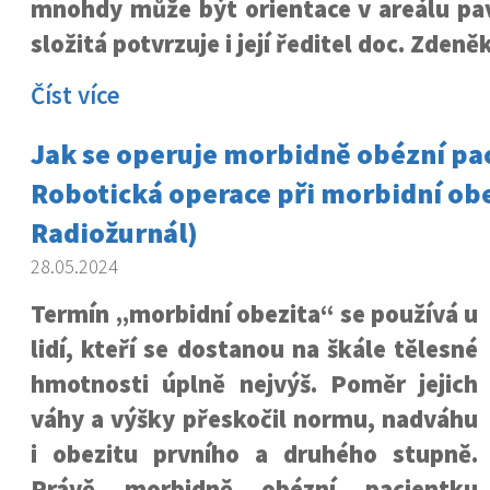
mnohdy může být orientace v areálu pa
složitá potvrzuje i její ředitel doc. Zdeně
Číst více
Jak se operuje morbidně obézní pa
Robotická operace při morbidní obe
Radiožurnál)
28.05.2024
Termín „morbidní obezita“ se používá u
lidí, kteří se dostanou na škále tělesné
hmotnosti úplně nejvýš. Poměr jejich
váhy a výšky přeskočil normu, nadváhu
i obezitu prvního a druhého stupně.
Právě morbidně obézní pacientku