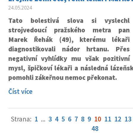
24.05.2024
Tato bolestivá slova si vyslechl
strojvedoucí pražského metra pan
Marek Řehák (49), kterému lékaři
diagnostikovali nádor hrtanu. Přes
negativní vyhlídky mu však pozitivní
mysl, špičkoví lékaři a následná lázeň
pomohli zákeřnou nemoc překonat.
Číst více
Strana:
1
...
3
4
5
6
7
8
9
10
11
12
13
48