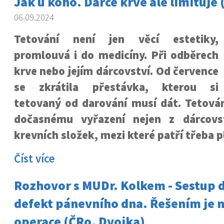
Jak u koho. Dárce krve ale limituje (
06.09.2024
Tetování není jen věcí estetiky,
promlouvá i do medicíny. Při odběrech
krve nebo jejím dárcovství. Od července
se zkrátila přestávka, kterou si
tetovaný od darování musí dát. Tetová
dočasnému vyřazení nejen z dárcovst
krevních složek, mezi které patří třeba 
Číst více
Rozhovor s MUDr. Kolkem - Sestup 
defekt pánevního dna. Řešením je 
operace (ČRo, Dvojka)