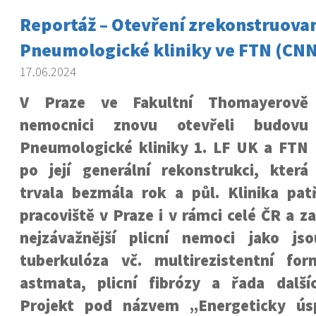
Reportáž – Otevření zrekonstruova
Pneumologické kliniky ve FTN (CN
17.06.2024
V Praze ve Fakultní Thomayerově
nemocnici znovu otevřeli budovu
Pneumologické kliniky 1. LF UK a FTN
po její generální rekonstrukci, která
trvala bezmála rok a půl. Klinika patř
pracoviště v Praze i v rámci celé ČR a z
nejzávažnější plicní nemoci jako js
tuberkulóza vč. multirezistentní fo
astmata, plicní fibrózy a řada dalš
Projekt pod názvem „Energeticky ús