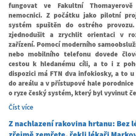
fungovat ve Fakultní Thomayerově
nemocnici. Z počátku jako pilotní pro
systém spuštěn do ostrého provozu.
zjednodušit a zrychlit orientaci v r
zařízení. Pomocí moderního samoobsluž
nebo mobilního telefonu dovede člově
cestou k hledanému cíli, a to i z po
dispozici má FTN dva infokiosky, a to u
do areálu a v přístupové hale porodnice 
o ryze český systém, který byl vyvinut č
Číst více
Z nachlazení rakovina hrtanu: Bez l
zřejmě zemřete, řekli lékaři Markov