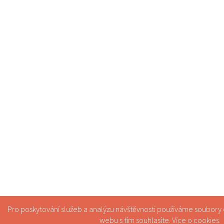
Pro poskytování služeb a analýzu návštěvnosti používáme soubory
webu s tím souhlasíte. Více o
cookies
.