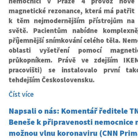
nemocnici v Praze 4 provoz nové
magnetické rezonance, která má patřit
k těm nejmodernějším přístrojům na
světě. Pacientům nabídne komplexněj
příjemnější snímkování celého těla. Nemo
oblasti vyšetření pomocí magneti
průkopníkem. Právě ve zdejším IKE
pracovišti) se instalovalo první ta
tehdejším Československu.
Číst více
Napsali o nás: Komentář ředitele T
Beneše k připravenosti nemocnice 
možnou vlnu koronaviru (CNN Prim