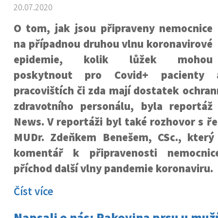
20.07.2020
O tom, jak jsou připraveny nemocnice
na případnou druhou vlnu koronavirové
epidemie, kolik lůžek mohou
poskytnout pro Covid+ pacienty
pracovištích či zda mají dostatek ochr
zdravotního personálu, byla reportá
News. V reportáži byl také rozhovor s ř
MUDr. Zdeňkem Benešem, CSc., který 
komentář k připravenosti nemocnic
příchod další vlny pandemie koronaviru.
Číst více
Napsali o nás: Rakovina prsu u mužů