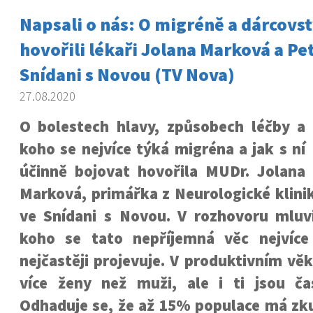
Napsali o nás: O migréně a dárcovst
hovořili lékaři Jolana Marková a Pe
Snídani s Novou (TV Nova)
27.08.2020
O bolestech hlavy, způsobech léčby a
koho se nejvíce týká migréna a jak s ní
účinně bojovat hovořila MUDr. Jolana
Marková, primářka z Neurologické klini
ve Snídani s Novou. V rozhovoru mluv
koho se tato nepříjemná věc nejvíce
nejčastěji projevuje. V produktivním vě
více ženy než muži, ale i ti jsou ča
Odhaduje se, že až 15% populace má zku