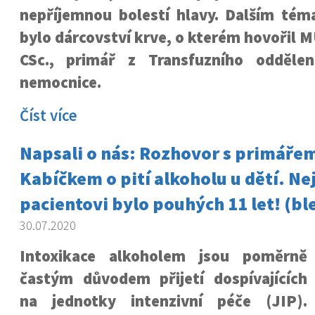
nepříjemnou bolestí hlavy. Dalším té
bylo dárcovství krve, o kterém hovořil M
CSc., primář z Transfuzního odděle
nemocnice.
Číst více
Napsali o nás: Rozhovor s primáře
Kabíčkem o pití alkoholu u dětí. N
pacientovi bylo pouhých 11 let! (bl
30.07.2020
Intoxikace alkoholem jsou poměrně
častým důvodem přijetí dospívajících
na jednotky intenzivní péče (JIP).