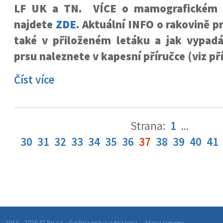
LF UK a TN. VÍCE o mamografickém p
najdete
ZDE
. Aktuální INFO o rakovině pr
také v přiloženém letáku a jak vypad
prsu naleznete v kapesní příručce (viz př
Číst více
Strana:
1
...
30
31
32
33
34
35
36
37
38
39
40
41
2016 - 2026 © ftn.cz, všechna práva vyhrazena.
Mapa serveru.