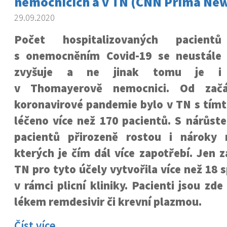
nemocnicích a v TN (CNN Prima Ne
29.09.2020
Počet hospitalizovaných pacientů
s onemocněním Covid-19 se neustále
zvyšuje a ne jinak tomu je i
v Thomayerově nemocnici. Od začá
koronavirové pandemie bylo v TN s tí
léčeno více než 170 pacientů. S nárůst
pacientů přirozeně rostou i nároky 
kterých je čím dál více zapotřebí. Jen 
TN pro tyto účely vytvořila více než 18 
v rámci plicní kliniky. Pacienti jsou zd
lékem remdesivir či krevní plazmou.
Číst více