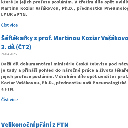
které je jejich profese posláním. V třetím díle opět uvidí
Martinu Koziar Vašákovou, Ph.D., přednostku Pneumologi
LF UK a FTN.
Číst více
Šéflékařky s prof. Martinou Koziar Vašákovo
2. díl (ČT2)
24.04.2025
Další díl dokumentární minisérie České televize pod náz
je tady a přináší pohled do náročné práce a života lékaře
jejich profese posláním. V druhém díle opět uvidíte i prof
Koziar Vašákovou, Ph.D., přednostku naší Pneumologické k
a FTN.
Číst více
Velikonoční přání z FTN