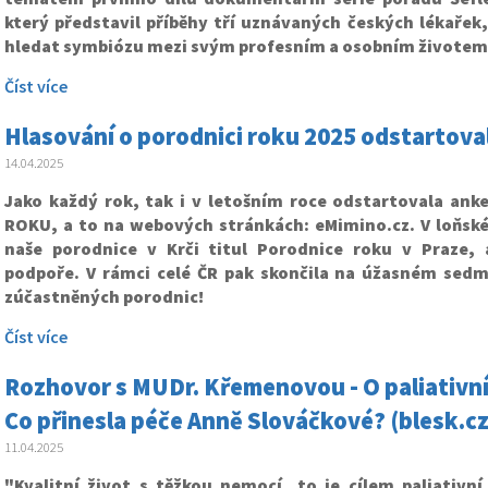
který představil
příběhy tří uznávaných českých lékařek,
hledat symbiózu mezi svým profesním a osobním životem
Číst více
Hlasování o porodnici roku 2025 odstartova
14.04.2025
Jako každý rok, tak i v letošním roce odstartovala an
ROKU, a to na webových stránkách: eMimino.cz. V loňské
naše porodnice v Krči titul Porodnice roku v Praze, 
podpoře. V rámci celé ČR pak skončila na úžasném sed
zúčastněných porodnic!
Číst více
Rozhovor s MUDr. Křemenovou - O paliativní 
Co přinesla péče Anně Slováčkové? (blesk.cz
11.04.2025
"Kvalitní život s těžkou nemocí, to je cílem paliativní