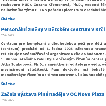
rozhovoru MUDr. Zuzana Křemenová, Ph.D., vedoucí lé
Paliativního týmu z FTN v pořadu Epicentrum v redakci bl
Číst více
Personální změny v Dětském centrum v Krči
07.04.2025
Centrum pro komplexní a dlouhodobou péči pro děti a
(centrum) prochází od 1. ledna 2025 zákonnou transf
reflektuje nové směřování organizace a cíle do budoucna.
1. dubna letošního roku byla dočasným řízením centra 
Jitka Soukupová, Ph.D., náměstkyně ředitele pro vědu, v
mezinárodní záležitosti. Paní doktorka má bohaté
manažerským řízením a s tímto centrem už dlouhodobě sp
Číst více
Začala výstava Plná naděje v OC Novo Plaza d
02.04.2025