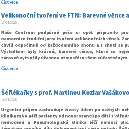
Číst více
Velikonoční tvoření ve FTN: Barevné věnce a
17.04.2025
Naše Centrum podpůrné péče si opět připravilo pr
nemocnice tradiční jarní tvoření velikonočních věnců. Za
chvíli odpočinuli od každodenního shonu a s chutí se pu
Výsledkem byly krásné, barevné věnce, které se neje
zároveň vytvořily úžasnou atmosféru všem zúčastněným.
Číst více
Šéflékařky s prof. Martinou Koziar Vašákov
15.04.2025
Urgentní příjem zachraňuje životy lidem po vážných ne
klinika má v péči pacienty od novorozenců po děti s vážn
nemocemi a Pneumologická klinika léčí nemoci plic
tématem prvního dílu dokumentární série pořadu Šéfl