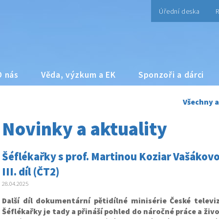
Úřední deska
R
O nás
Věda, výzkum a EK
Sponzoři a dárci
Všechny a
Novinky a aktuality
Šéflékařky s prof. Martinou Koziar Vašákovo
III. díl (ČT2)
28.04.2025
Další díl dokumentární pětidílné minisérie České telev
Šéflékařky je tady a přináší pohled do náročné práce a živ