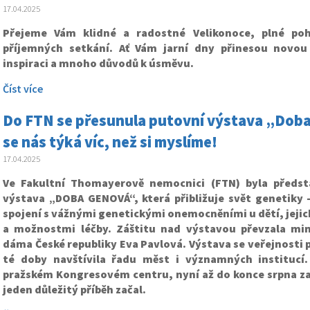
17.04.2025
Přejeme Vám klidné a radostné Velikonoce, plné poh
příjemných setkání. Ať Vám jarní dny přinesou novou 
inspiraci a mnoho důvodů k úsměvu.
Číst více
Do FTN se přesunula putovní výstava „Doba
se nás týká víc, než si myslíme!
17.04.2025
Ve Fakultní Thomayerově nemocnici (FTN) byla předst
výstava „DOBA GENOVÁ“, která přibližuje svět genetiky 
spojení s vážnými genetickými onemocněními u dětí, jeji
a možnostmi léčby. Záštitu nad výstavou převzala mim
dáma České republiky Eva Pavlová. Výstava se veřejnosti p
té doby navštívila řadu měst i významných institucí.
pražském Kongresovém centru, nyní až do konce srpna za
jeden důležitý příběh začal.