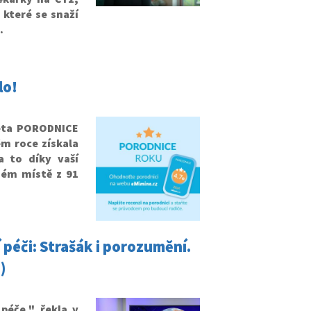
 které se snaží
.
lo!
keta PORODNICE
m roce získala
a to díky vaší
mém místě z 91
péči: Strašák i porozumění.
)
 péče," řekla v