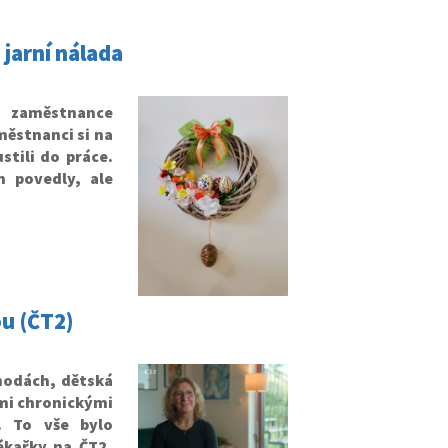
 jarní nálada
o zaměstnance
městnanci si na
stili do práce.
n povedly, ale
ou (ČT2)
hodách, dětská
ými chronickými
. To vše bylo
ékařky na ČT2,