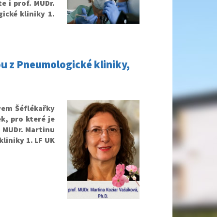
te i prof. MUDr.
cké kliniky 1.
u z Pneumologické kliniky,
vem Šéflékařky
k, pro které je
. MUDr. Martinu
liniky 1. LF UK