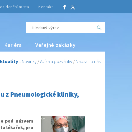
ezidenční místa
Kontakt
Kariéra
Veřejné zakázky
ktuality
::
Novinky
/
Avíza a pozvánky
/
Napsali o nás
u z Pneumologické kliniky,
ize pod názvem
ota lékařek, pro