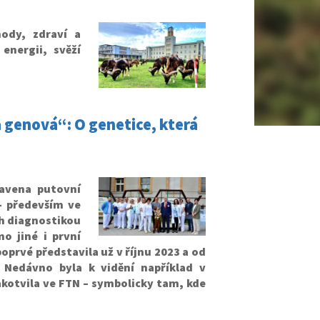
ody, zdraví a
energii, svěží
 genová“: O genetice, která
avena putovní
– především ve
ch diagnostikou
o jiné i první
oprvé představila už v říjnu 2023 a od
 Nedávno byla k vidění například v
kotvila ve FTN – symbolicky tam, kde