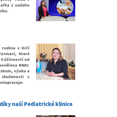
kařka z našeho
esku.
 rodinu v Krči
ormací, která
 S účinností od
pověřena RNDr.
ýzkum, výuku a
 zkušenosti s
olupracuje.
íky naší Pediatrické klinice