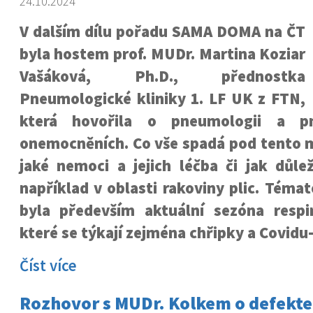
24.10.2024
V dalším dílu pořadu SAMA DOMA na ČT
byla hostem prof. MUDr. Martina Koziar
Vašáková, Ph.D., přednostka
Pneumologické kliniky 1. LF UK z FTN,
která hovořila o pneumologii a pn
onemocněních. Co vše spadá pod tento m
jaké nemoci a jejich léčba či jak důle
například v oblasti rakoviny plic. Tém
byla především aktuální sezóna respi
které se týkají zejména chřipky a Covidu
Číst více
Rozhovor s MUDr. Kolkem o defekt