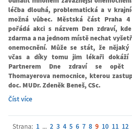
odhalit mnohem závažnější onemocnění. 
léčba dlouhá, problematická a v krajní
možná vůbec. Městská část Praha 4 
pořádá akci s názvem Den zdraví, kd
zdarma a na jednom místě nechat vyšetř
onemocnění. Může se stát, že nějaký
včas a díky tomu jim lékaři dokáží 
Partnerem Dne zdraví se opět s
Thomayerova nemocnice, kterou zastupov
doc. MUDr. Zdeněk Beneš, CSc.
Číst více
Strana:
1
...
2
3
4
5
6
7
8
9
10
11
12