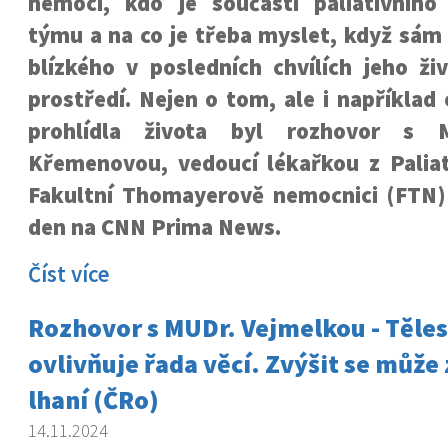
nemocí, kdo je součástí paliativního
týmu a na co je třeba myslet, když sám
blízkého v posledních chvílích jeho ž
prostředí. Nejen o tom, ale i například
prohlídla života byl rozhovor s 
Křemenovou, vedoucí lékařkou z Palia
Fakultní Thomayerově nemocnici (FTN
den na CNN Prima News.
Číst více
Rozhovor s MUDr. Vejmelkou - Těle
ovlivňuje řada věcí. Zvýšit se může z
lhaní (ČRo)
14.11.2024