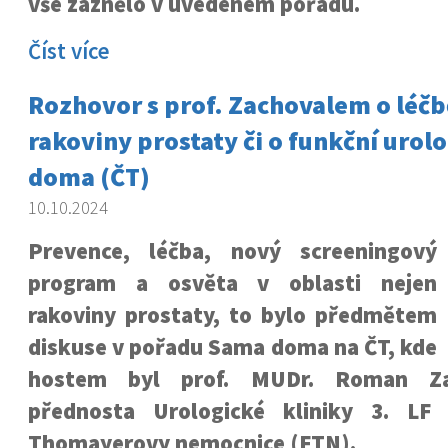
vše zaznělo v uvedeném pořadu.
Číst více
Rozhovor s prof. Zachovalem o léčb
rakoviny prostaty či o funkční urol
doma (ČT)
10.10.2024
Prevence, léčba, nový screeningový
program a osvěta v oblasti nejen
rakoviny prostaty, to bylo předmětem
diskuse v pořadu Sama doma na ČT, kde
hostem byl prof. MUDr. Roman Zac
přednosta Urologické kliniky 3. LF
Thomayerovy nemocnice (FTN).