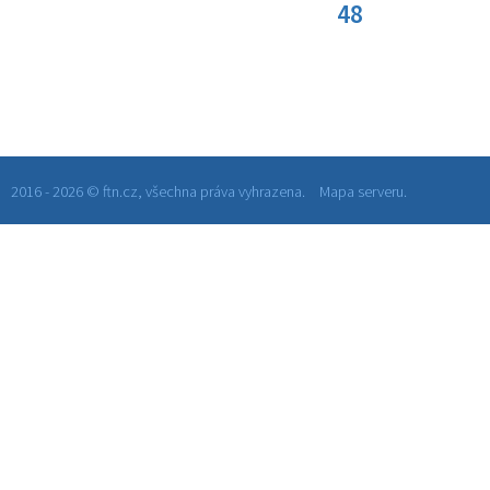
48
2016 - 2026 © ftn.cz, všechna práva vyhrazena.
Mapa serveru.