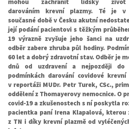
mohou zachránit lidský život
darováním krevní plazmy. Té je v
současné době v Česku akutní nedostate
její podání pacientovi s těžkým průběh
19 výrazně zvyšuje jeho šanci na uzd
odběr zabere zhruba půl hodiny. Podmín
60 let a dobrý zdravotní stav. Odběr je 
dnů od uzdravení a nejpozději do 
podmínkách darování covidové krevní
v reportáži MUDr. Petr Turek, CSc., pri
oddělení z Thomayerovy nemocnice. O p
covid-19 a zkušenostech s ní poskytla r
pacientka paní Irena Klapalová, kterou z
z TN i díky krevní plazmě od vyléčenýc