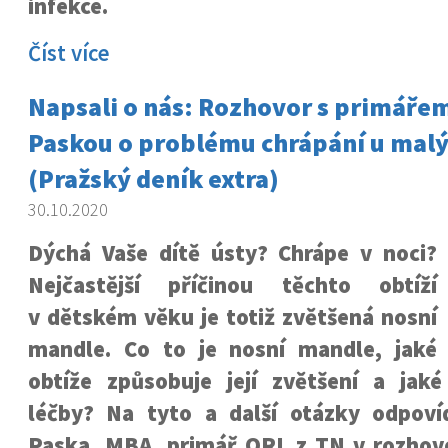
infekce.
Číst více
Napsali o nás: Rozhovor s primáře
Paskou o problému chrápání u malý
(Pražský deník extra)
30.10.2020
Dýchá Vaše dítě ústy? Chrápe v noci?
Nejčastější příčinou těchto obtíží
v dětském věku je totiž zvětšená nosní
mandle. Co to je nosní mandle, jaké
obtíže způsobuje její zvětšení a jak
léčby? Na tyto a další otázky odpov
Paska, MBA, primář ORL z TN v rozhov