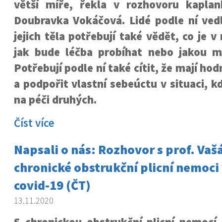
větší míře, řekla v rozhovoru kapla
Doubravka Vokáčová. Lidé podle ní vedl
jejich těla potřebují také vědět, co je 
jak bude léčba probíhat nebo jakou ma
Potřebují podle ní také cítit, že mají ho
a podpořit vlastní sebeúctu v situaci, k
na péči druhých.
Číst více
Napsali o nás: Rozhovor s prof. Va
chronické obstrukční plicní nemoci 
covid-19 (ČT)
13.11.2020