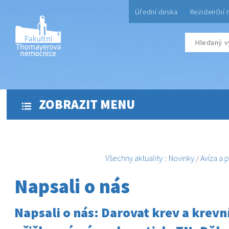
Úřední deska
Rezidenční 
ZOBRAZIT MENU
Všechny aktuality
::
Novinky
/
Avíza a 
Napsali o nás
Napsali o nás: Darovat krev a krev