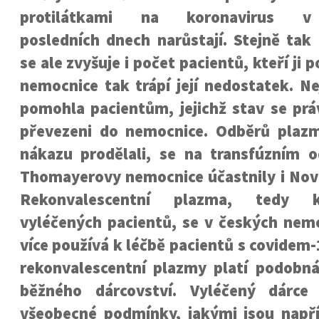
protilátkami na koronavirus v
posledních dnech narůstají. Stejně tak
se ale zvyšuje i počet pacientů, kteří ji p
nemocnice tak trápí její nedostatek. N
pomohla pacientům, jejichž stav se práv
převezeni do nemocnice. Odběrů plazmy
nákazu prodělali, se na transfúzním o
Thomayerovy nemocnice účastnily i Nov
Rekonvalescentní plazma, tedy 
vyléčených pacientů, se v českých nemo
více používá k léčbě pacientů s covidem-
rekonvalescentní plazmy platí podobná 
běžného dárcovství. Vyléčený dárce
všeobecné podmínky, jakými jsou např