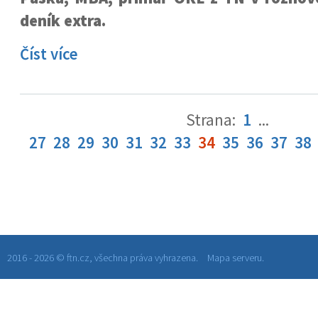
deník extra.
Číst více
Strana:
1
...
27
28
29
30
31
32
33
34
35
36
37
38
2016 - 2026 © ftn.cz, všechna práva vyhrazena.
Mapa serveru.