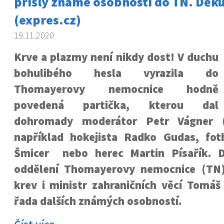
přišly známé osobnosti do TN. Děk
(expres.cz)
19.11.2020
Krve a plazmy není nikdy dost! V duchu
bohulibého hesla vyrazila do
Thomayerovy nemocnice hodně
povedená partička, kterou dal
dohromady moderátor Petr Vágner (
například hokejista Radko Gudas, fotb
Šmicer nebo herec Martin Písařík. D
oddělení Thomayerovy nemocnice (TN)
krev i ministr zahraničních věcí Tomáš
řada dalších známých osobností.