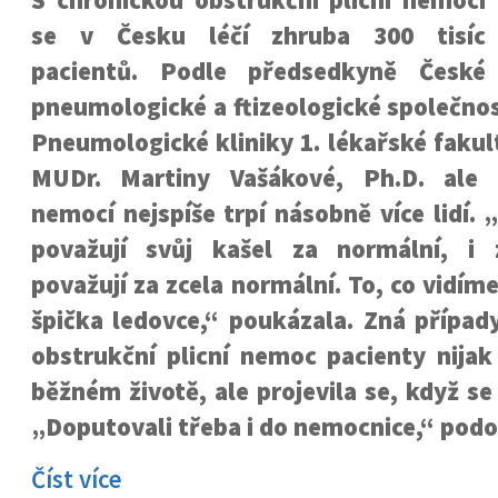
S chronickou obstrukční plicní nemocí
se v Česku léčí zhruba 300 tisíc
pacientů. Podle předsedkyně České
pneumologické a ftizeologické společno
Pneumologické kliniky 1. lékařské fakul
MUDr. Martiny Vašákové, Ph.D. ale 
nemocí nejspíše trpí násobně více lidí. 
považují svůj kašel za normální, i 
považují za zcela normální. To, co vidíme
špička ledovce,“ poukázala. Zná případ
obstrukční plicní nemoc pacienty nijak
běžném životě, ale projevila se, když se 
„Doputovali třeba i do nemocnice,“ podo
Číst více