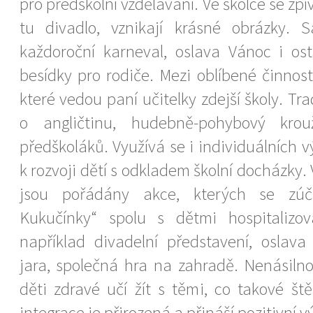
pro předškolní vzdělávání. Ve školce se zpív
tu divadlo, vznikají krásné obrázky. S
každoroční karneval, oslava Vánoc i os
besídky pro rodiče. Mezi oblíbené činnosti
které vedou paní učitelky zdejší školy. Tr
o angličtinu, hudebně-pohybový kro
předškoláků. Využívá se i individuálních
k rozvoji dětí s odkladem školní docházky.
jsou pořádány akce, kterých se zúča
Kukučínky“ spolu s dětmi hospitalizo
například divadelní představení, oslava 
jara, společná hra na zahradě. Nenásiln
děti zdravé učí žít s těmi, co takové št
integrace je přirozená a přináší pozitivní v