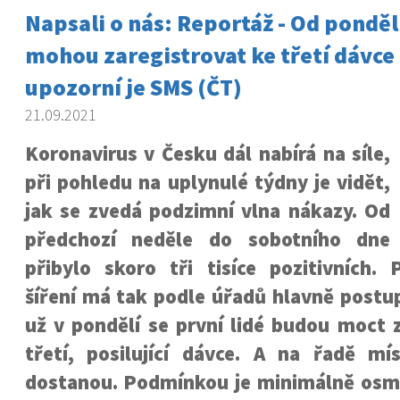
Napsali o nás: Reportáž - Od pondělí
mohou zaregistrovat ke třetí dávce 
upozorní je SMS (ČT)
21.09.2021
Koronavirus v Česku dál nabírá na síle,
při pohledu na uplynulé týdny je vidět,
jak se zvedá podzimní vlna nákazy. Od
předchozí neděle do sobotního dne
přibylo skoro tři tisíce pozitivních.
šíření má tak podle úřadů hlavně postup
už v pondělí se první lidé budou moct 
třetí, posilující dávce. A na řadě mí
dostanou. Podmínkou je minimálně osm