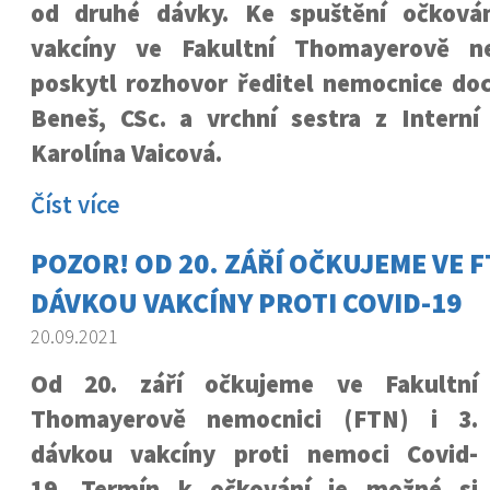
od druhé dávky. Ke spuštění očkován
vakcíny ve Fakultní Thomayerově n
poskytl rozhovor ředitel nemocnice do
Beneš, CSc. a vrchní sestra z Interní
Karolína Vaicová.
Číst více
POZOR! OD 20. ZÁŘÍ OČKUJEME VE FT
DÁVKOU VAKCÍNY PROTI COVID-19
20.09.2021
Od 20. září očkujeme ve Fakultní
Thomayerově nemocnici (FTN) i 3.
dávkou vakcíny proti nemoci Covid-
19. Termín k očkování je možné si