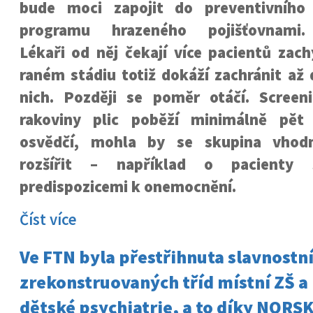
bude moci zapojit do preventivního
programu hrazeného pojišťovnami.
Lékaři od něj čekají více pacientů zac
raném stádiu totiž dokáží zachránit až 
nich. Později se poměr otáčí. Scree
rakoviny plic poběží minimálně pět
osvědčí, mohla by se skupina vhod
rozšířit – například o pacienty 
predispozicemi k onemocnění.
Číst více
Ve FTN byla přestřihnuta slavnostn
zrekonstruovaných tříd místní ZŠ a
dětské psychiatrie, a to díky NO