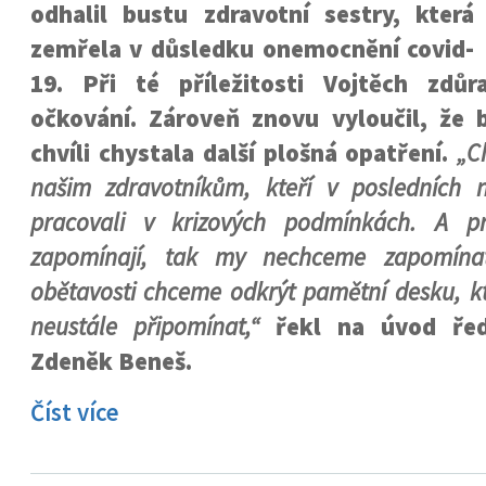
odhalil bustu zdravotní sestry, která
zemřela v důsledku onemocnění covid-
19. Při té příležitosti Vojtěch zdůra
očkování. Zároveň znovu vyloučil, že 
chvíli chystala další plošná opatření.
„C
našim zdravotníkům, kteří v posledních n
pracovali v krizových podmínkách. A pr
zapomínají, tak my nechceme zapomína
obětavosti chceme odkrýt pamětní desku, 
neustále připomínat,“
řekl na úvod řed
Zdeněk Beneš.
Číst více