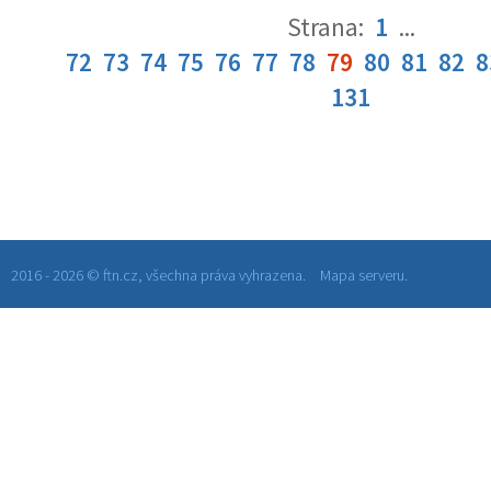
Strana:
1
...
72
73
74
75
76
77
78
79
80
81
82
8
131
2016 - 2026 © ftn.cz, všechna práva vyhrazena.
Mapa serveru.