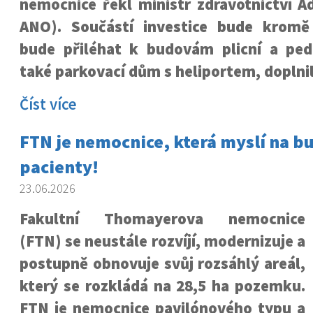
nemocnice řekl ministr zdravotnictví A
ANO). Součástí investice bude kromě
bude přiléhat k budovám plicní a pedia
také parkovací dům s heliportem, doplni
Číst více
FTN je nemocnice, která myslí na b
pacienty!
23.06.2026
Fakultní Thomayerova nemocnice
(FTN) se neustále rozvíjí, modernizuje a
postupně obnovuje svůj rozsáhlý areál,
který se rozkládá na 28,5 ha pozemku.
FTN je nemocnice pavilónového typu a