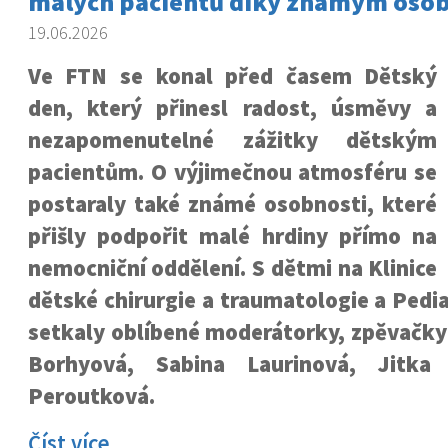
malých pacientů díky známým oso
19.06.2026
Ve FTN se konal před časem Dětský
den, který přinesl radost, úsměvy a
nezapomenutelné zážitky dětským
pacientům. O výjimečnou atmosféru se
postaraly také známé osobnosti, které
přišly podpořit malé hrdiny přímo na
nemocniční oddělení. S dětmi na Klinice
dětské chirurgie a traumatologie a Pedia
setkaly oblíbené moderátorky, zpěvačky
Borhyová, Sabina Laurinová, Jitk
Peroutková.
Číst více