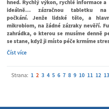
hned. Rychlý výkon, rychlé informace a
ideálně… zázračnou tabletku na
počkání. Jenže lidské tělo, a hlav
mikrobiom, na žádné zázraky nevěří. Fu
zahrádka, o kterou se musíme denně peč
se stane, když ji místo péče krmíme str
Číst více
Strana:
1
2
3
4
5
6
7
8
9
10
11
12
1