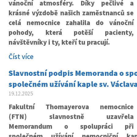
vánoční atmosféry. Díky pečlivé a
krásné výzdobě našich zaměstnanců se
celá nemocnice zahalila do vánoční
pohody, která potěší pacienty,
návštěvníky i ty, kteří tu pracují.
Číst více
Slavnostní podpis Memoranda o spo
společném užívání kaple sv. Václav
19.12.2025
Fakultní Thomayerova nemocnice
(FTN) slavnostně uzavřela
Memorandum o spolupráci při
společném užívání nemocniční kap