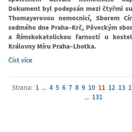
Dokument byl podepsán mezi čtyřmi sub
Thomayerovou nemocnicí, Sborem Cír
sedmého dne Praha–Krč, Pěveckým sbore
a Římskokatolickou farností u koste
Královny Míru Praha–Lhotka.
Číst více
Strana:
1
...
4
5
6
7
8
9
10
11
12
13
1
...
131