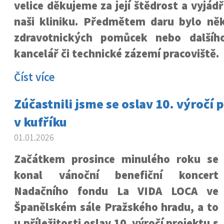
velice děkujeme za její štědrost a vyjád
naši kliniku. Předmětem daru bylo něk
zdravotnických pomůcek nebo dalšíh
kancelář či technické zázemí pracoviště.
Číst více
Zúčastnili jsme se oslav 10. výročí 
v kufříku
01.01.2026
Začátkem prosince minulého roku se
konal vánoční benefiční koncert
Nadačního fondu La VIDA LOCA ve
Španělském sále Pražského hradu, a to
u příležitosti oslav 10. výročí projektu s