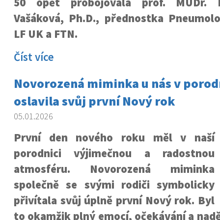
50 opět probojovala prof. MUDr. M
Vašáková, Ph.D., přednostka Pneumolog
LF UK a FTN.
Číst více
Novorozená miminka u nás v porodn
oslavila svůj první Nový rok
05.01.2026
První den nového roku měl v naší
porodnici výjimečnou a radostnou
atmosféru. Novorozená miminka
společně se svými rodiči symbolicky
přivítala svůj úplně první Nový rok. Byl
to okamžik plný emocí, očekávání a nad