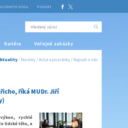
ezidenční místa
Kontakt
Kariéra
Veřejné zakázky
ktuality
::
Novinky
/
Avíza a pozvánky
/
Napsali o nás
icho, říká MUDr. Jiří
y)
výkon, rychlé
 lidské tělo, a