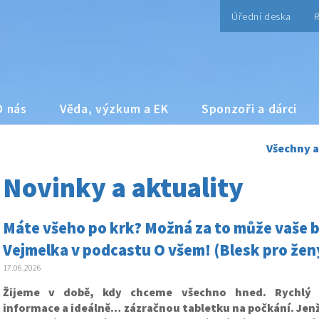
Úřední deska
R
O nás
Věda, výzkum a EK
Sponzoři a dárci
Všechny a
Novinky a aktuality
Máte všeho po krk? Možná za to může vaše bř
Vejmelka v podcastu O všem! (Blesk pro žen
17.06.2026
Žijeme v době, kdy chceme všechno hned. Rychlý 
informace a ideálně… zázračnou tabletku na počkání. Jenže