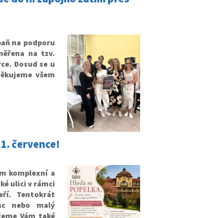
paň na podporu
měřena na tzv.
ce. Dosud se u
 Děkujeme všem
 1. července!
um komplexní a
é ulici v rámci
ří. Tentokrát
nc nebo malý
ážeme Vám také