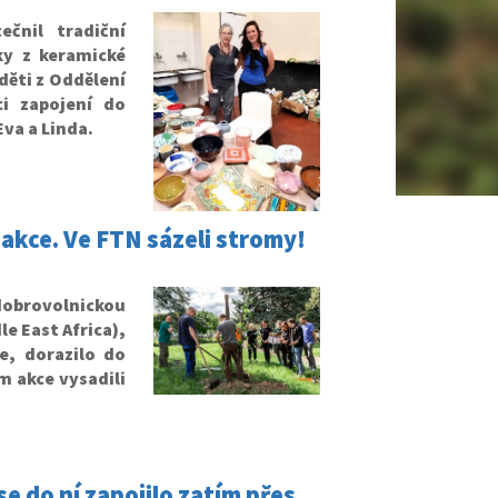
čnil tradiční
ky z keramické
děti z Oddělení
ci zapojení do
va a Linda.
 akce. Ve FTN sázeli stromy!
obrovolnickou
e East Africa),
e, dorazilo do
m akce vysadili
e do ní zapojilo zatím přes