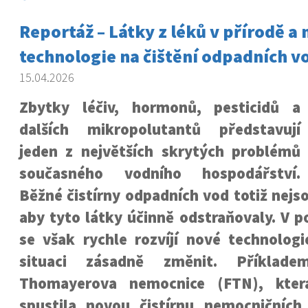
Reportáž – Látky z léků v přírodě a
technologie na čištění odpadních v
15.04.2026
Zbytky léčiv, hormonů, pesticidů a
dalších mikropolutantů představují
jeden z největších skrytých problémů
současného vodního hospodářství.
Běžné čistírny odpadních vod totiž nejs
aby tyto látky účinně odstraňovaly. V p
se však rychle rozvíjí nové technolog
situaci zásadně změnit. Příklade
Thomayerova nemocnice (FTN), kter
spustila novou čistírnu nemocničníc