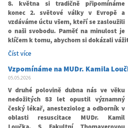
8. května si tradičně připomínáme
konec 2. světové války v Evropě a
vzdáváme úctu všem, kteří se zasloužili
o naši svobodu. Paměť na minulost je
klíčem k tomu, abychom si dokázali váži
Číst více
Vzpomínáme na MUDr. Kamila Louč
05.05.2026
V druhé polovině dubna nás ve věku
nedožitých 83 let opustil významný
český lékař, anesteziolog a odborník v
oblasti resuscitace MUDr. Kamil
Loučka. S Fakultní Thomayerovou