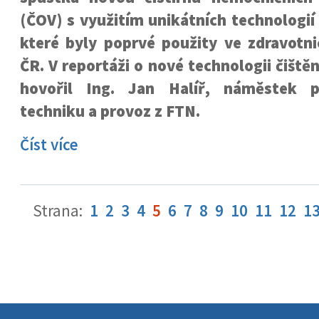
(ČOV) s využitím unikátních technologií 
které byly poprvé použity ve zdravotni
ČR. V reportáži o nové technologii čiště
hovořil Ing. Jan Halíř, náměstek 
techniku a provoz z FTN.
Číst více
Strana:
1
2
3
4
5
6
7
8
9
10
11
12
1