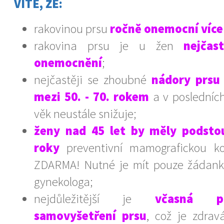
VÍTE, ŽE:
rakovinou prsu
ročně onemocní více
rakovina prsu je u žen
nejčas
onemocnění
;
nejčastěji se zhoubné
nádory prsu 
mezi 50. - 70. rokem
a v posledních
věk neustále snižuje;
ženy nad 45 let by měly podsto
roky
preventivní mamografickou kon
ZDARMA! Nutné je mít pouze žádanku
gynekologa;
nejdůležitější je
včasná p
samovyšetření prsu
, což je zdrav