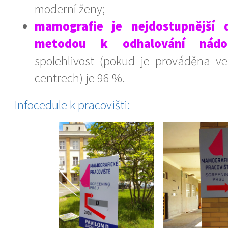
moderní ženy;
mamografie je nejdostupnější
metodou k odhalování nádo
spolehlivost (pokud je prováděna v
centrech) je 96 %.
Infocedule k pracovišti: