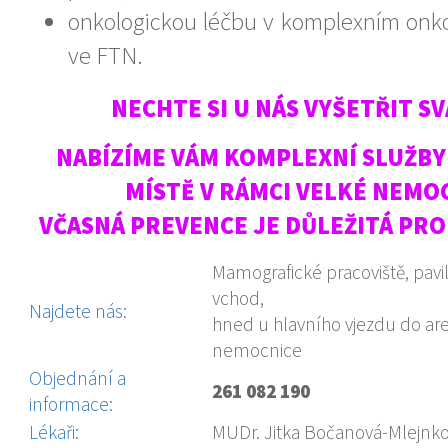
onkologickou léčbu v komplexním onk
ve FTN.
NECHTE SI U NÁS VYŠETŘIT SV
NABÍZÍME VÁM KOMPLEXNÍ SLUŽB
MÍSTĚ V RÁMCI VELKÉ NEMO
VČASNÁ PREVENCE JE DŮLEŽITÁ PRO 
Mamografické pracoviště, pavi
vchod,
Najdete nás:
hned u hlavního vjezdu do ar
nemocnice
Objednání a
261 082 190
informace:
Lékaři:
MUDr. Jitka Bočanová-Mlejnk