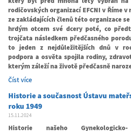
který byl před mnoha lety vybrán na
rodičovských organizací EFCNI v Říme v 
ze zakládajících členů této organizace se
hrdým otcem své dcery poté, co předt
trojčata následkem předčasného porodu
to jeden z nejdůležitějších dnů v r
podpora a osvěta spojila rodiny, zdravo
kterým záleží na životě předčasně naroze
Číst více
Historie a současnost Ústavu mateř
roku 1949
15.11.2024
Historie našeho Gynekologicko-