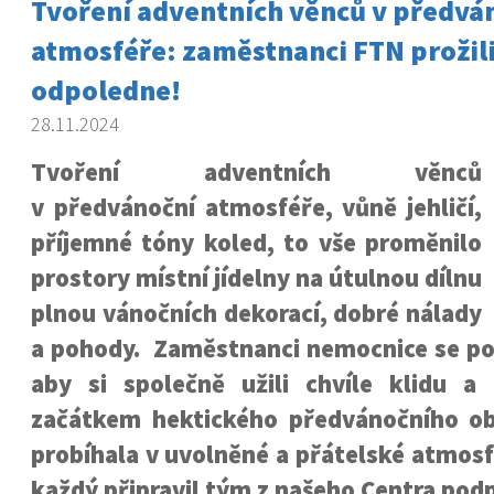
Tvoření adventních věnců v předvá
atmosféře: zaměstnanci FTN prožil
odpoledne!
28.11.2024
Tvoření adventních věnců
v předvánoční atmosféře, vůně jehličí,
příjemné tóny koled, to vše proměnilo
prostory místní jídelny na útulnou dílnu
plnou vánočních dekorací, dobré nálady
a pohody. Zaměstnanci nemocnice se po 
aby si společně užili chvíle klidu a 
začátkem hektického předvánočního ob
probíhala v uvolněné a přátelské atmosf
každý připravil tým z našeho Centra pod