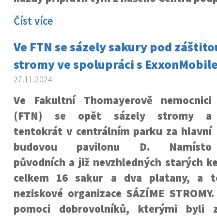
Číst více
Ve FTN se sázely sakury pod záštit
stromy ve spolupráci s ExxonMobil
27.11.2024
Ve Fakultní Thomayerově nemocnici
(FTN) se opět sázely stromy a
tentokrát v centrálním parku za hlavní
budovou pavilonu D. Namísto
původních a již nevzhledných starých k
celkem 16 sakur a dva platany, a t
neziskové organizace SÁZÍME STROMY.
pomoci dobrovolníků, kterými byli 