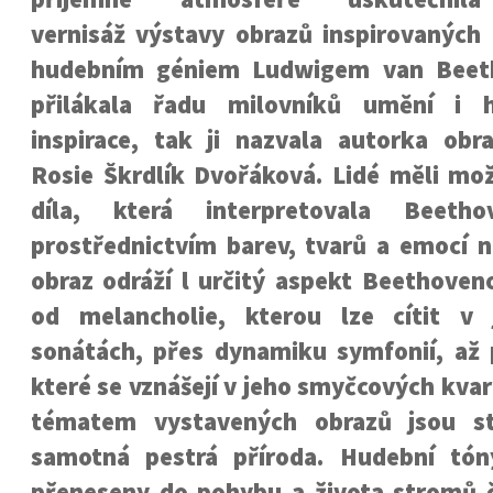
vernisáž výstavy obrazů inspirovaných
hudebním géniem Ludwigem van Beet
přilákala řadu milovníků umění i 
inspirace, tak ji nazvala autorka ob
Rosie Škrdlík Dvořáková. Lidé měli mo
díla, která interpretovala Beeth
prostřednictvím barev, tvarů a emocí n
obraz odráží l určitý aspekt Beethoven
od melancholie, kterou lze cítit v 
sonátách, přes dynamiku symfonií, až p
které se vznášejí v jeho smyčcových kva
tématem vystavených obrazů jsou s
samotná pestrá příroda. Hudební tón
přeneseny do pohybu a života stromů č