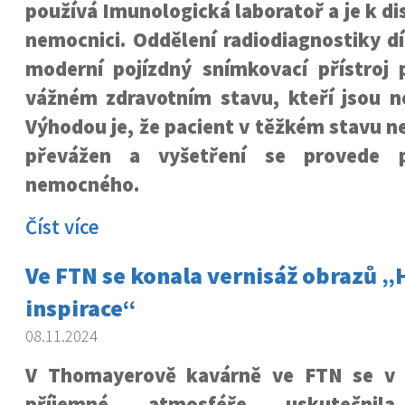
používá Imunologická laboratoř a je k di
nemocnici. Oddělení radiodiagnostiky d
moderní pojízdný snímkovací přístroj 
vážném zdravotním stavu, kteří jsou ne
Výhodou je, že pacient v těžkém stavu 
převážen a vyšetření se provede 
nemocného.
Číst více
Ve FTN se konala vernisáž obrazů 
inspirace“
08.11.2024
V Thomayerově kavárně ve FTN se v
příjemné atmosféře uskutečnila