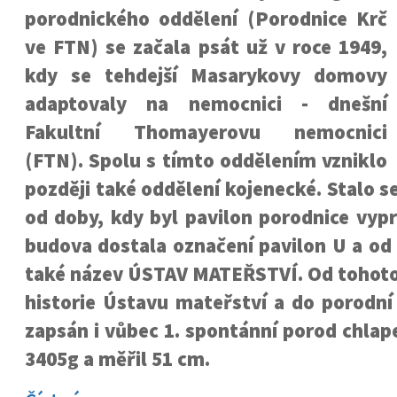
porodnického oddělení (Porodnice Krč
ve FTN) se začala psát už v roce 1949,
kdy se tehdejší Masarykovy domovy
adaptovaly na nemocnici - dnešní
Fakultní Thomayerovu nemocnici
(FTN). Spolu s tímto oddělením vzniklo
později také oddělení kojenecké. Stalo s
od doby, kdy byl pavilon porodnice vyp
budova dostala označení pavilon U a od 
také název ÚSTAV MATEŘSTVÍ. Od tohoto 
historie Ústavu mateřství a do porodní
zapsán i vůbec 1. spontánní porod chlape
3405g a měřil 51 cm.