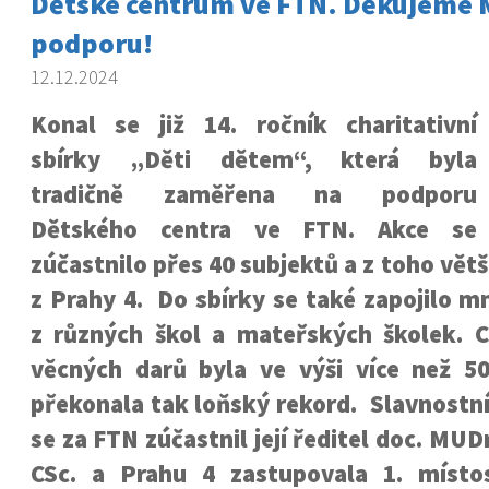
Dětské centrum ve FTN. Děkujeme M
podporu!
12.12.2024
Konal se již 14. ročník charitativní
sbírky „Děti dětem“, která byla
tradičně zaměřena na podporu
Dětského centra ve FTN. Akce se
zúčastnilo přes 40 subjektů a z toho vět
z Prahy 4. Do sbírky se také zapojilo m
z různých škol a mateřských školek. 
věcných darů byla ve výši více než 50
překonala tak loňský rekord. Slavnostn
se za FTN zúčastnil její ředitel doc. MU
CSc. a Prahu 4 zastupovala 1. místo