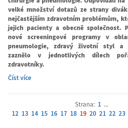
chirurgie a pneumologie. Odpovídali na
velké množství dotazů ze strany divák
nejčastějším zdravotním problémům, kte
jejich pacienty a obecně společnost. P
nové screeningové programy v oblas
pneumologie, zdravý životní styl a
zaznělo v jednotlivých dílech po
zdravotníky.
Číst více
Strana:
1
...
12
13
14
15
16
17
18
19
20
21
22
23