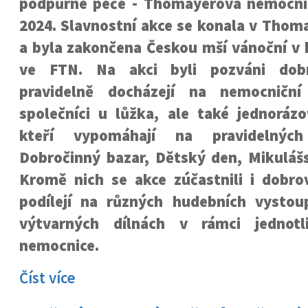
podpůrné péče - Thomayerova nemocni
2024. Slavnostní akce se konala v Thom
a byla zakončena Českou mší vánoční v k
ve FTN. Na akci byli pozváni dobro
pravidelně docházejí na nemocniční
společníci u lůžka, ale také jednorázo
kteří vypomáhají na pravidelnýc
Dobročinný bazar, Dětský den, Mikulášs
Kromě nich se akce zúčastnili i dobrov
podílejí na různých hudebních vysto
výtvarných dílnách v rámci jednotli
nemocnice.
Číst více