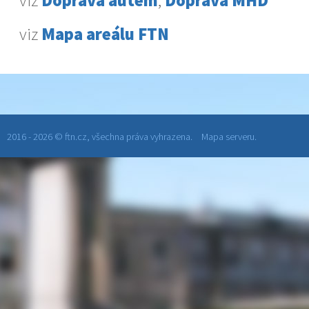
viz
Doprava autem
,
Doprava MHD
viz
Mapa areálu FTN
2016 - 2026 © ftn.cz, všechna práva vyhrazena.
Mapa serveru.