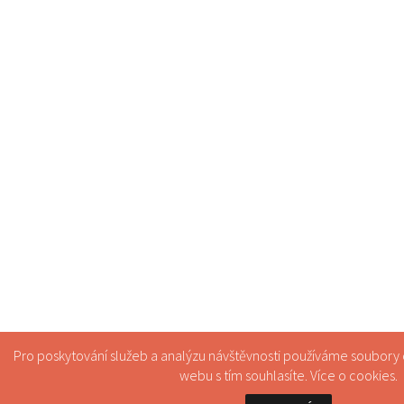
Pro poskytování služeb a analýzu návštěvnosti používáme soubory
webu s tím souhlasíte. Více o
cookies
.