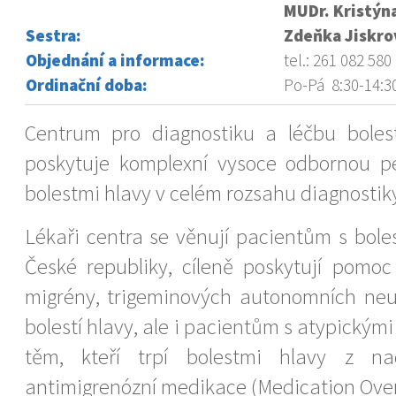
MUDr. Kristýn
Sestra:
Zdeňka Jiskro
Objednání a informace:
tel.: 261 082 580
Ordinační doba:
Po-Pá 8:30-14:3
Centrum pro diagnostiku a léčbu boles
poskytuje komplexní vysoce odbornou p
bolestmi hlavy v celém rozsahu diagnostiky
Lékaři centra se věnují pacientům s bole
České republiky, cíleně poskytují pomoc
migrény, trigeminových autonomních neur
bolestí hlavy, ale i pacientům s atypickými
těm, kteří trpí bolestmi hlavy z na
antimigrenózní medikace (Medication Ove