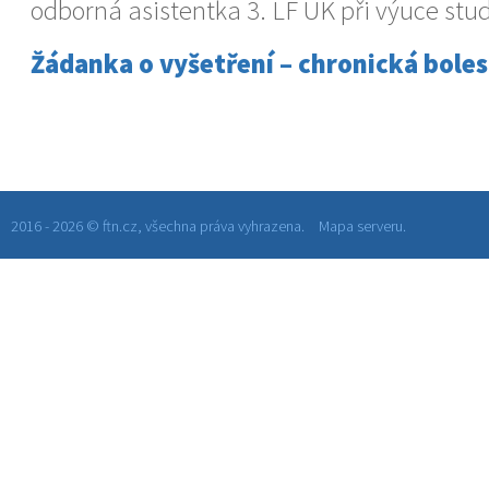
odborná asistentka 3. LF UK při výuce stu
Žádanka o vyšetření – chronická boles
2016 - 2026 © ftn.cz, všechna práva vyhrazena.
Mapa serveru.