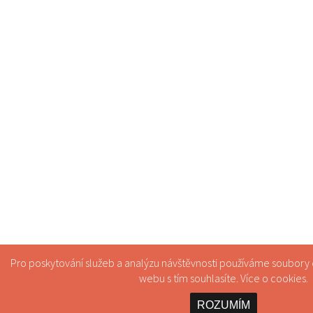
Pro poskytování služeb a analýzu návštěvnosti používáme soubory
webu s tím souhlasíte. Více o
cookies
.
ROZUMÍM