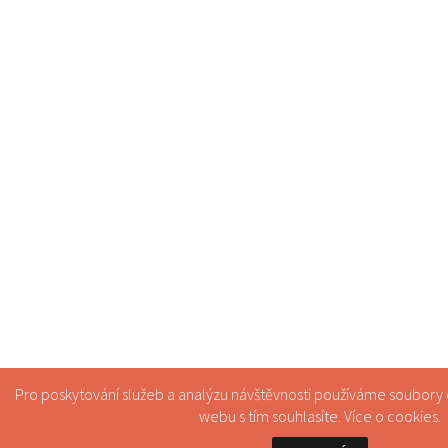
Pro poskytování služeb a analýzu návštěvnosti používáme soubory
webu s tím souhlasíte. Více o
cookies
.