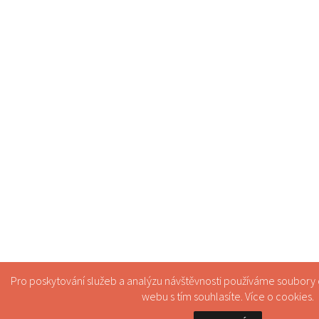
Pro poskytování služeb a analýzu návštěvnosti používáme soubory
webu s tím souhlasíte. Více o
cookies
.