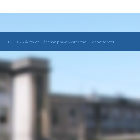
2016 - 2026 © ftn.cz, všechna práva vyhrazena.
Mapa serveru.