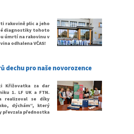
i rakovině plic a jeho
né diagnostiky tohoto
ou úmrtí na rakovinu v
ovina odhalena VČAS!
rů dechu pro naše novorozence
i Křižovatka
za dar
niku 1. LF UK a FTN.
 realizoval se díky
ko, dýchám“, který
ry převzala přednostka