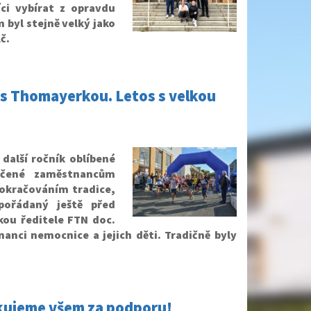
ci vybírat z opravdu
 byl stejně velký jako
č.
í s Thomayerkou. Letos s velkou
další ročník oblíbené
rčené zaměstnancům
pokračováním tradice,
pořádaný ještě před
ukou ředitele FTN doc.
anci nemocnice a jejich děti. Tradičně byly
Děkujeme všem za podporu!