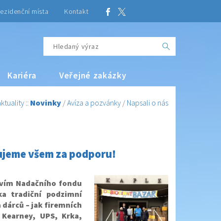
ezidenční místa
Kontakt
Kariéra
Veřejné zakázky
ktuality
::
Novinky
/
Avíza a pozvánky
/
Napsali o nás
kujeme všem za podporu!
tvím Nadačního fondu
a tradiční podzimní
 dárců – jak firemních
T Kearney, UPS, Krka,