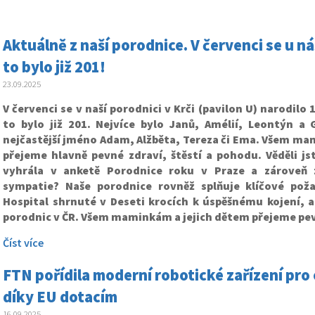
Aktuálně z naší porodnice. V červenci se u n
to bylo již 201!
23.09.2025
V červenci se v naší porodnici v Krči (pavilon U) narodilo
to bylo již 201. Nejvíce bylo Janů, Amélií, Leontýn a 
nejčastější jméno Adam, Alžběta, Tereza či Ema. Všem ma
přejeme hlavně pevné zdraví, štěstí a pohodu. Věděli js
vyhrála v anketě Porodnice roku v Praze a zároveň 
sympatie? Naše porodnice rovněž splňuje klíčové pož
Hospital shrnuté v Deseti krocích k úspěšnému kojení, a
porodnic v ČR. Všem maminkám a jejich dětem přejeme pev
Číst více
FTN pořídila moderní robotické zařízení pr
díky EU dotacím
16.09.2025