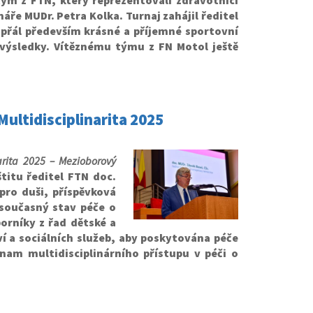
 tým z FTN, který reprezentovali zdravotníci
ře MUDr. Petra Kolka. Turnaj zahájil ředitel
přál především krásné a příjemné sportovní
í výsledky. Vítěznému týmu z FN Motol ještě
Multidisciplinarita 2025
narita 2025 – Mezioborový
štitu ředitel FTN doc.
pro duši, příspěvková
 současný stav péče o
orníky z řad dětské a
ví a sociálních služeb, aby poskytována péče
znam multidisciplinárního přístupu v péči o