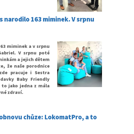
ás narodilo 163 miminek. V srpnu
 163 miminek a v srpnu
Gabriel. V srpnu poté
minkám a jejich dětem
te, že naše porodnice
zde pracuje i Sestra
adavky Baby Friendly
 to jako jedna z mála
né zdraví.
o obnovu chůze: LokomatPro, a to