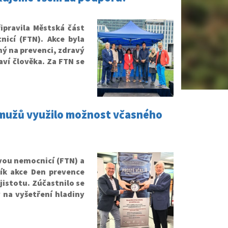
řipravila Městská část
icí (FTN). Akce byla
ný na prevenci, zdravý
raví člověka. Za FTN se
2 mužů využilo možnost včasného
vou nemocnicí (FTN) a
ník akce Den prevence
jistotu. Zúčastnilo se
 na vyšetření hladiny