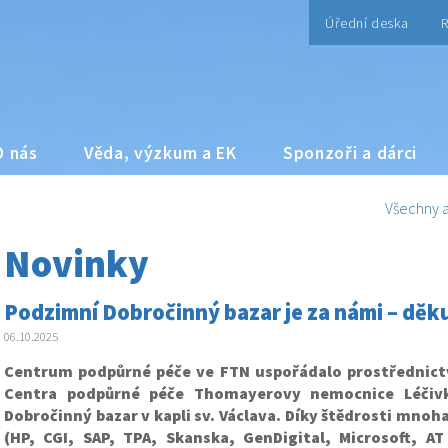
Úřední deska
R
O nás
Věda, výzkum a EK
Sponzoři a dárci
Všechny a
Novinky
Podzimní Dobročinný bazar je za námi – dě
06.10.2025
Centrum podpůrné péče ve FTN uspořádalo prostřednic
Centra podpůrné péče Thomayerovy nemocnice Léčivk
Dobročinný bazar v kapli sv. Václava. Díky štědrosti mnoha
(HP, CGI, SAP, TPA, Skanska, GenDigital, Microsoft, A