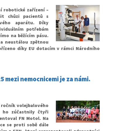
 robotické zařízení –
it chůzi pacientů s
vého aparátu. Díky
dividuálním potřebám
římo na běžícím pásu.
 a neustálou zpětnou
pořízeno díky EU dotacím v rámci Národního
5 mezi nemocnicemi je za námi.
 ročník volejbalového
ho zúčastnily čtyři
entoval FN Motol. Na
e se proti sobě dále