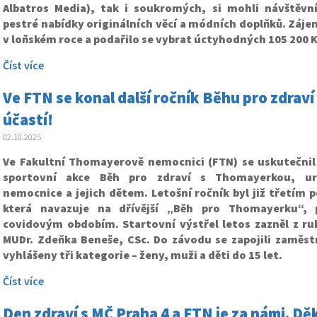
Albatros Media), tak i soukromých, si mohli návštěvní
pestré nabídky originálních věcí a módních doplňků. Zájem
v loňském roce a podařilo se vybrat úctyhodných 105 200 K
Číst více
Ve FTN se konal další ročník Běhu pro zdrav
účastí!
02.10.2025
Ve Fakultní Thomayerově nemocnici (FTN) se uskutečnil 
sportovní akce Běh pro zdraví s Thomayerkou, u
nemocnice a jejich dětem. Letošní ročník byl již třetím 
která navazuje na dřívější „Běh pro Thomayerku“, 
covidovým obdobím.
Startovní výstřel letos zazněl z r
MUDr. Zdeňka Beneše, CSc. Do závodu se zapojili zaměstn
vyhlášeny tři kategorie – ženy, muži a děti do 15 let.
Číst více
Den zdraví s MČ Praha 4 a FTN je za námi. 