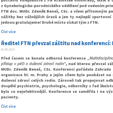
postavili volejbalisté z FN Královské Vinohrady, IKEM a
z Gynekologicko-porodnického oddělení pod vedením primá
FTN doc. MUDr. Zdeněk Beneš, CSc. a všem přítomným po
zážitky bez vážnějších úrazů a jen ty nejlepší sportovn
jednou gratulujeme! Druhé místo získal tým z FTN.
Číst více
Ředitel FTN převzal záštitu nad konferencí: 
06.08.2025
Před časem se konala odborná konference „
Multidiscipli
přístup v péči o duševní zdraví rodin“
, nad kterou převzal zá
MUDr. Zdeněk Beneš, CSc. Konferenci pořádala Zahrada 
organizace hl. m. Prahy a jejím cílem bylo poukázat na
duševní zdraví celých rodin. Zároveň tak propojovat odb
dospělé psychiatrie, psychologie, odborníky z řad školst
byla co nejefektivnější. Konference se zaměřila i na vý
pacienty.
Číst více