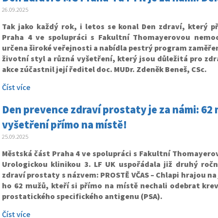
26.09.2025
Tak jako každý rok, i letos se konal Den zdraví, který p
Praha 4 ve spolupráci s Fakultní Thomayerovou nemocn
určena široké veřejnosti a nabídla pestrý program zaměře
životní styl a různá vyšetření, který jsou důležitá pro zd
akce zúčastnil její ředitel doc. MUDr. Zdeněk Beneš, CSc.
Číst více
Den prevence zdraví prostaty je za námi: 6
vyšetření přímo na místě!
25.09.2025
Městská část Praha 4 ve spolupráci s Fakultní Thomayero
Urologickou klinikou 3. LF UK uspořádala již druhý roč
zdraví prostaty s názvem: PROSTĚ VČAS – Chlapi hrajou na 
ho 62 mužů, kteří si přímo na místě nechali odebrat krev
prostatického specifického antigenu (PSA).
Číst více