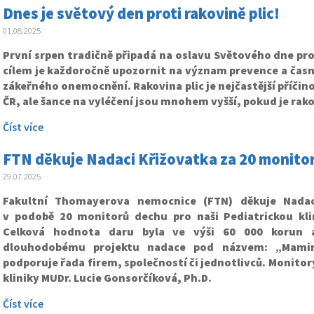
Dnes je světový den proti rakovině plic!
01.08.2025
První srpen tradičně připadá na oslavu Světového dne prot
cílem je každoročně upozornit na význam prevence a čas
zákeřného onemocnění. Rakovina plic je nejčastější příčin
ČR, ale šance na vyléčení jsou mnohem vyšší, pokud je rak
Číst více
FTN děkuje Nadaci Křižovatka za 20 monito
29.07.2025
Fakultní Thomayerova nemocnice (FTN) děkuje
Nadac
v podobě 20 monitorů dechu pro naši Pediatrickou kli
Celková hodnota daru byla ve výši 60 000 korun a
dlouhodobému projektu nadace pod názvem: „Mamin
podporuje řada firem, společností či jednotlivců. Monito
kliniky MUDr. Lucie Gonsorčíková, Ph.D.
Číst více