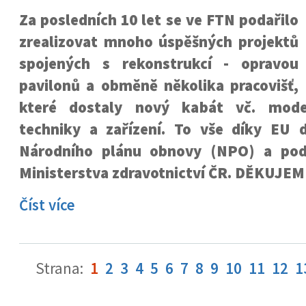
Za posledních 10 let se ve FTN podařilo
zrealizovat mnoho úspěšných projektů
spojených s rekonstrukcí­ - opravou
pavilonů a obměně několika pracovišť,
které dostaly nový kabát vč. moder
techniky a zařízení. To vše díky EU 
Národního plánu obnovy (NPO) a pod
Ministerstva zdravotnictví ČR. DĚKUJEM
Číst více
Strana:
1
2
3
4
5
6
7
8
9
10
11
12
1