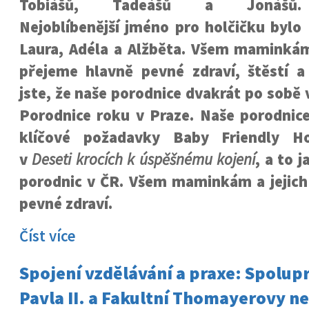
Tobiášů, Tadeášů a Jonášů.
Nejoblíbenější jméno pro holčičku bylo
Laura, Adéla a Alžběta. Všem maminkám
přejeme hlavně pevné zdraví, štěstí a
jste, že naše porodnice dvakrát po sobě 
Porodnice roku v Praze. Naše porodnice
klíčové požadavky Baby Friendly Ho
v
Deseti krocích k úspěšnému kojení
, a to 
porodnic v ČR. Všem maminkám a jejic
pevné zdraví.
Číst více
Spojení vzdělávání a praxe: Spolup
Pavla II. a Fakultní Thomayerovy n