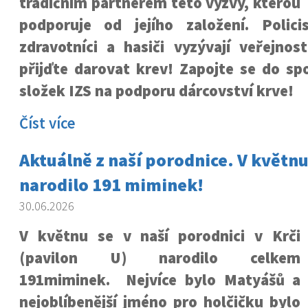
tradičním partnerem této výzvy, kterou
podporuje od jejího založení. Policis
zdravotníci a hasiči vyzývají veřejnos
přijďte darovat krev! Zapojte se do s
složek IZS na podporu dárcovství krve!
Číst více
Aktuálně z naší porodnice. V květnu
narodilo 191 miminek!
30.06.2026
V květnu se v naší porodnici v Krči
(pavilon U) narodilo celkem
191miminek. Nejvíce bylo Matyášů a
nejoblíbenější jméno pro holčičku bylo