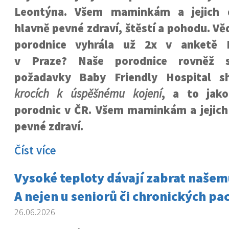
Leontýna. Všem maminkám a jejich 
hlavně pevné zdraví, štěstí a pohodu. Věd
porodnice vyhrála už 2x v anketě 
v Praze? Naše porodnice rovněž sp
požadavky Baby Friendly Hospital 
krocích k úspěšnému kojení
, a to jak
porodnic v ČR. Všem maminkám a jejic
pevné zdraví.
Číst více
Vysoké teploty dávají zabrat naše
A nejen u seniorů či chronických pa
26.06.2026