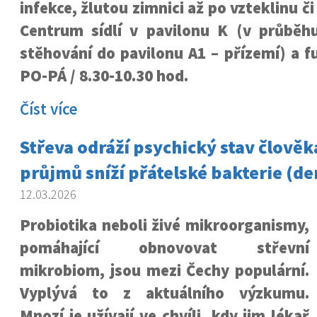
infekce, žlutou zimnici až po vzteklinu či
Centrum sídlí v pavilonu K (v průběh
stěhování do pavilonu A1 – přízemí) a f
PO-PÁ / 8.30-10.30 hod.
Číst více
Střeva odráží psychický stav člověk
průjmů sníží přátelské bakterie (de
12.03.2026
Probiotika neboli živé mikroorganismy,
pomáhající obnovovat střevní
mikrobiom, jsou mezi Čechy populární.
Vyplývá to z aktuálního výzkumu.
Mnozí je užívají ve chvíli, kdy jim lékař