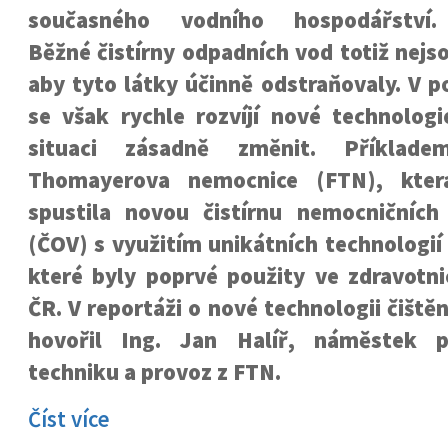
současného vodního hospodářství.
Běžné čistírny odpadních vod totiž nejs
aby tyto látky účinně odstraňovaly. V p
se však rychle rozvíjí nové technolog
situaci zásadně změnit. Příklade
Thomayerova nemocnice (FTN), kter
spustila novou čistírnu nemocničníc
(ČOV) s využitím unikátních technologií 
které byly poprvé použity ve zdravotni
ČR. V reportáži o nové technologii čiště
hovořil Ing. Jan Halíř, náměstek 
techniku a provoz z FTN.
Číst více