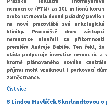
Pražská Fakultní Thomayerova
nemocnice (FTN) za 101 milionů korun
zrekonstruovala dosud prázdný pavilon
na nové pracoviště své onkologické
kliniky. Pracoviště dnes zástupci
nemocnice otevřeli za přítomnosti
premiéra Andreje Babiše. Ten řekl, že
vláda podporuje investice nemocnic a 
kromě plánovaného nového centráln
příjmu mohl vzniknout i parkovací dů
zaměstnance.
Číst více
S Lindou Havlíček Skarlandtovou o p