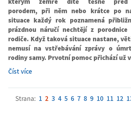
kterým zemře dítě těsně před
porodem, při něm nebo krátce po na
situace každý rok poznamená přibliž
prázdnou náručí nechtějí z porodnice
rodiče. Když taková situace nastane, vě
nemusí na vstřebávání zprávy o úmrt
rodiny samy. Prvotní pomoc přichází už 
Číst více
Strana:
1
2
3
4
5
6
7
8
9
10
11
12
1