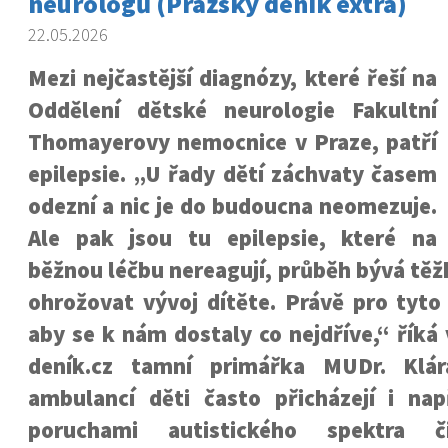
neurologů (Pražský deník extra)
22.05.2026
Mezi nejčastější diagnózy, které řeší na
Oddělení dětské neurologie Fakultní
Thomayerovy nemocnice v Praze, patří
epilepsie. „U řady dětí záchvaty časem
odezní a nic je do budoucna neomezuje.
Ale pak jsou tu epilepsie, které na
běžnou léčbu nereagují, průběh bývá tě
ohrožovat vývoj dítěte. Právě pro tyto 
aby se k nám dostaly co nejdříve,“ říká
deník.cz tamní primářka MUDr. Klá
ambulancí děti často přicházejí i na
poruchami autistického spektra či