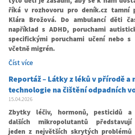
tyto děti je zásadní, aby se k nám dosta
říká v rozhovoru pro deník.cz tamní
Klára Brožová. Do ambulancí děti čas
například s ADHD, poruchami autistic
specifickými poruchami učení nebo s 
včetně migrén.
Číst více
Reportáž – Látky z léků v přírodě a
technologie na čištění odpadních v
15.04.2026
Zbytky léčiv, hormonů, pesticidů a
dalších mikropolutantů představují
jeden z největších skrytých problémů