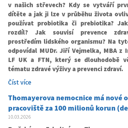
v našich střevech? Kdy se vytváří prv
dítěte a jak ji lze v průběhu života ovl
používat probiotika či prebiotika? Ja
rozdíl? Jak souvisí prevence zdra
prostředím lidského organismu? Na tyto
odpovídal MUDr. Jiří Vejmelka, MBA z In
LF UK a FTN, který se dlouhodobě vě
tématu zdravé výživy a prevenci zdraví.
Číst více
Thomayerova nemocnice má nové o
pracoviště za 100 milionů korun (de
10.03.2026