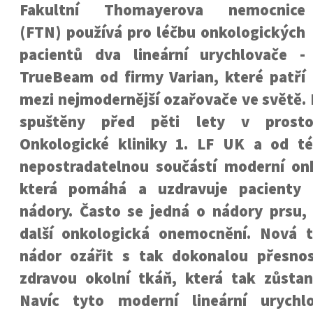
Fakultní Thomayerova nemocnice
(FTN) používá pro léčbu onkologických
pacientů dva lineární urychlovače -
TrueBeam od firmy Varian, které patří
mezi nejmodernější ozařovače ve světě.
spuštěny před pěti lety v prosto
Onkologické kliniky 1. LF UK a od t
nepostradatelnou součástí moderní onk
která pomáhá a uzdravuje pacienty s
nádory. Často se jedná o nádory prsu, 
další onkologická onemocnění. Nová 
nádor ozářit s tak dokonalou přesnos
zdravou okolní tkáň, která tak zůsta
Navíc tyto moderní lineární urychl