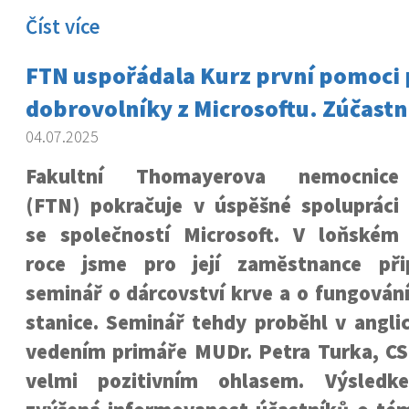
Číst více
FTN uspořádala Kurz první pomoci 
dobrovolníky z Microsoftu. Zúčastnil
04.07.2025
Fakultní Thomayerova nemocnice
(FTN) pokračuje v úspěšné spolupráci
se společností Microsoft. V loňském
roce jsme pro její zaměstnance přip
seminář o dárcovství krve a o fungování
stanice. Seminář tehdy proběhl v angli
vedením primáře MUDr. Petra Turka, CSc
velmi pozitivním ohlasem. Výsledk