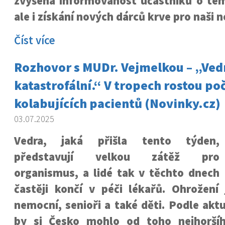
zvýšená informovanost účastníků o tém
ale i získání nových dárců krve pro naši 
Číst více
Rozhovor s MUDr. Vejmelkou – „Ved
katastrofální.“ V tropech rostou po
kolabujících pacientů (Novinky.cz)
03.07.2025
Vedra, jaká přišla tento týden,
představují velkou zátěž pro
organismus, a lidé tak v těchto dnech
častěji končí v péči lékařů. Ohrožení
nemocní, senioři a také děti. Podle akt
by si Česko mohlo od toho nejhorší