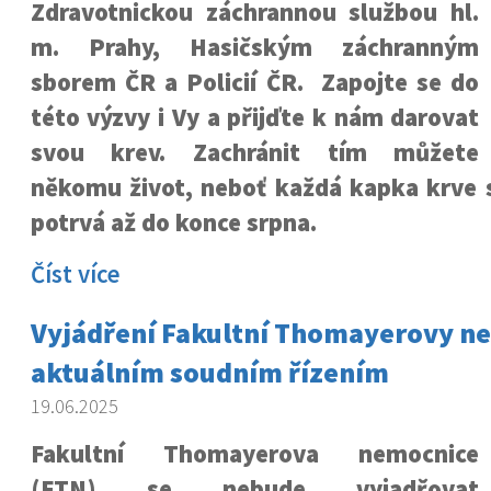
Zdravotnickou záchrannou službou hl.
m. Prahy, Hasičským záchranným
sborem ČR a Policií ČR. Zapojte se do
této výzvy i Vy a přijďte k nám darovat
svou krev. Zachránit tím můžete
někomu život, neboť každá kapka krve s
potrvá až do konce srpna.
Číst více
Vyjádření Fakultní Thomayerovy n
aktuálním soudním řízením
19.06.2025
Fakultní Thomayerova nemocnice
(FTN) se nebude vyjadřovat