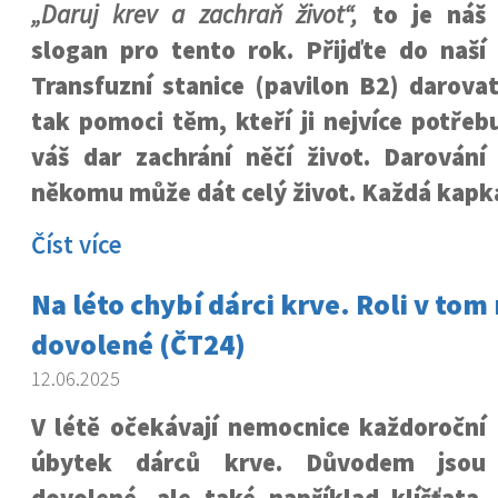
„Daruj krev a zachraň život“,
to je náš
slogan pro tento rok. Přijďte do naší
Transfuzní stanice (pavilon B2) darova
tak pomoci těm, kteří ji nejvíce potřeb
váš dar zachrání něčí život.
Darování 
někomu může dát celý život.
Každá kapka
Číst více
Na léto chybí dárci krve. Roli v tom 
dovolené (ČT24)
12.06.2025
V létě očekávají nemocnice každoroční
úbytek dárců krve. Důvodem jsou