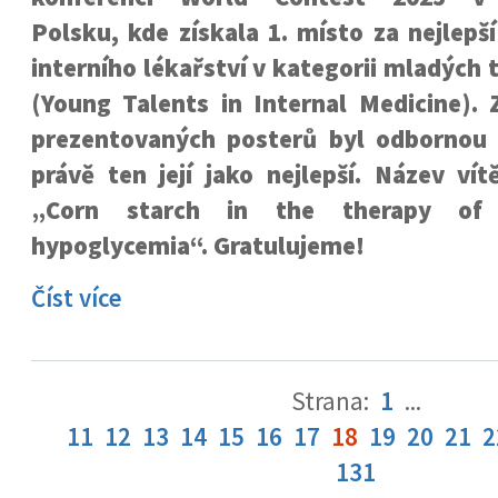
Polsku, kde získala 1. místo za nejlepš
interního lékařství v kategorii mladých 
(Young Talents in Internal Medicine). 
prezentovaných posterů byl odbornou
právě ten její jako nejlepší. Název ví
„Corn starch in the therapy of p
hypoglycemia“. Gratulujeme!
Číst více
Strana:
1
...
11
12
13
14
15
16
17
18
19
20
21
2
131