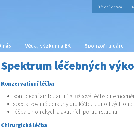
Úřední deska
R
O nás
Věda, výzkum a EK
Sponzoři a dárci
Spektrum léčebných výk
Konzervativní léčba
komplexní ambulantní a lůžková léčba onemocněn
specializované poradny pro léčbu jednotlivých one
léčba chronických a akutních poruch sluchu
Chirurgická léčba