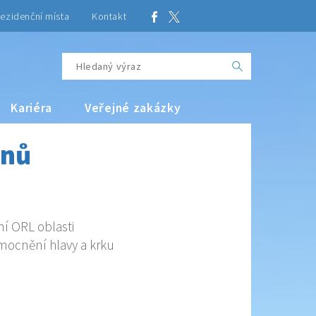
ezidenční místa
Kontakt
Kariéra
Veřejné zakázky
onů
í ORL oblasti
mocnění hlavy a krku