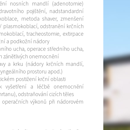
nění nosních mandlí (adenotomie)
ravotního pojištění, nadstandardní
okoblace, metoda shaver, zmenšení
/ plasmokoblací, odstranění krčních
mokoblací, tracheostomie, extirpace
ožní a podkožní nádory
vního ucha, operace středního ucha,
ch zánětlivých onemocnění
vy a krku (nádory krčních mandlí,
ryngeálního prostoru apod.)
ickém postižení krční oblasti
k vyšetření a léčbě onemocnění
rtanu), odstraňování cizích těles
ě operačních výkonů při nádorovém
)