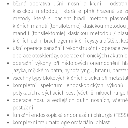
běžná operativa ušní, nosní a krční – odstra
klasickou metodou, která je plně hrazená ze zd
metody, které si pacient hradí, metoda plasm
krčních mandlí (tonsilotomie) klasickou metodou 
mandlí (tonsilektomie) klasickou metodou / plas
krčních uzlin, brachiogenní krční cysty a píštěle, k
ušní operace sanační i rekonstrukční - operace ze
operace otosklerózy, operace chronických i akutní
operační výkony při nádorových onemocnění hla
jazyka, měkkého patra, hypofaryngu, hrtanu, parafa
všechny typy blokových krčních disekcí při metastat
kompletní spektrum endoskopických výkonů 
polykacích a dýchacích cest (včetně mikrochirurge h
operace nosu a vedlejších dutin nosních, včetn
postižení
funkční endoskopická endonasální chirurgie (FESS
komplexní traumatologie orofaciální oblasti