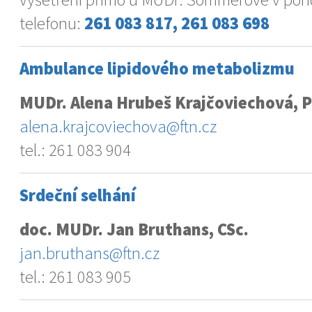
telefonu:
261 083 817, 261 083 698
Ambulance lipidového metabolizmu
MUDr. Alena Hrubeš Krajčoviechová, P
alena.krajcoviechova@ftn.cz
tel.: 261 083 904
Srdeční selhání
doc. MUDr. Jan Bruthans, CSc.
jan.bruthans@ftn.cz
tel.: 261 083 905