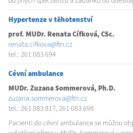
od jiných specialistů a žádanku od odesílaj
Hypertenze v těhotenství
prof. MUDr. Renata Cífková, CSc.
renata.cifkova@ftn.cz
tel.: 261 083 694
Cévní ambulance
MUDr. Zuzana Sommerová, Ph.D.
zuzana.sommerova@ftn.cz
tel.: 261 083 817, 261 083 698
Pacienti do cévní ambulance se můžou ob
vyšetření přímo u MUDr. Sommerové v pond