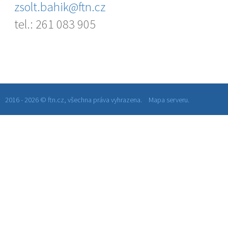
zsolt.bahik@ftn.cz
tel.: 261 083 905
2016 - 2026 © ftn.cz, všechna práva vyhrazena.
Mapa serveru.