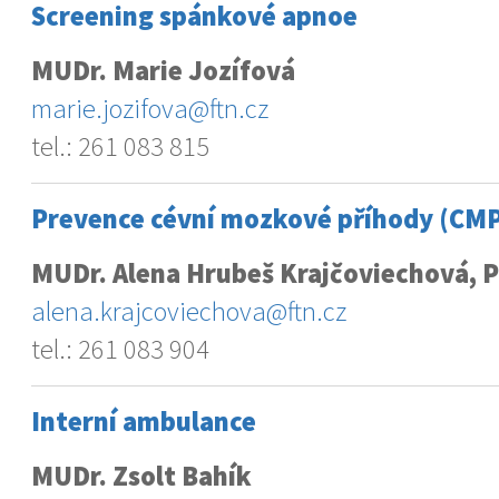
Screening spánkové apnoe
MUDr. Marie Jozífová
marie.jozifova@ftn.cz
tel.: 261 083 815
Prevence cévní mozkové příhody (CM
MUDr. Alena Hrubeš Krajčoviechová, P
alena.krajcoviechova@ftn.cz
tel.: 261 083 904
Interní ambulance
MUDr. Zsolt Bahík